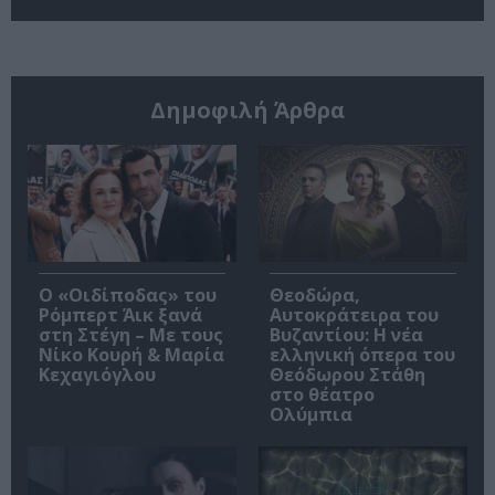
Δημοφιλή Άρθρα
O «Οιδίποδας» του
Θεοδώρα,
Ρόμπερτ Άικ ξανά
Αυτοκράτειρα του
στη Στέγη – Με τους
Βυζαντίου: Η νέα
Νίκο Κουρή & Μαρία
ελληνική όπερα του
Κεχαγιόγλου
Θεόδωρου Στάθη
στο θέατρο
Ολύμπια