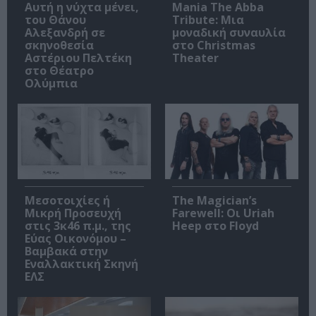
Αυτή η νύχτα μένει,
Mania The Abba
του Θάνου
Tribute: Μια
Αλεξανδρή σε
μοναδική συναυλία
σκηνοθεσία
στο Christmas
Αστέριου Πελτέκη
Theater
στο Θέατρο
Ολύμπια
Μεσοτοιχίες ή
The Magician’s
Μικρή Προσευχή
Farewell: Οι Uriah
στις 3κ46 π.μ., της
Heep στο Floyd
Εύας Οικονόμου –
Βαμβακά στην
Εναλλακτική Σκηνή
ΕΛΣ