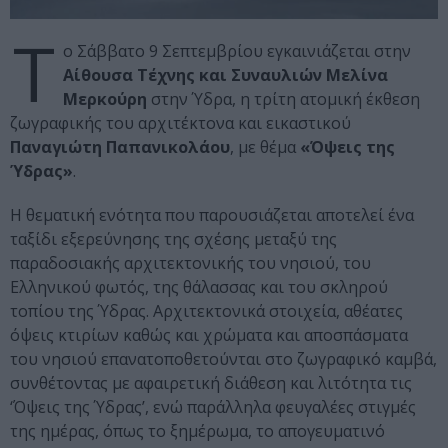
Τ
ο Σάββατο 9 Σεπτεμβρίου εγκαινιάζεται στην
Αίθουσα Τέχνης και Συναυλιών Μελίνα
Μερκούρη
στην Ύδρα, η τρίτη ατομική έκθεση
ζωγραφικής του αρχιτέκτονα και εικαστικού
Παναγιώτη Παπανικολάου
, με θέμα
«Όψεις της
Ύδρας»
.
Η θεματική ενότητα που παρουσιάζεται αποτελεί ένα
ταξίδι εξερεύνησης της σχέσης μεταξύ της
παραδοσιακής αρχιτεκτονικής του νησιού, του
Ελληνικού φωτός, της θάλασσας και του σκληρού
τοπίου της Ύδρας. Αρχιτεκτονικά στοιχεία, αθέατες
όψεις κτιρίων καθώς και χρώματα και αποσπάσματα
του νησιού επανατοποθετούνται στο ζωγραφικό καμβά,
συνθέτοντας με αφαιρετική διάθεση και λιτότητα τις
‘Όψεις της Ύδρας’, ενώ παράλληλα φευγαλέες στιγμές
της ημέρας, όπως το ξημέρωμα, το απογευματινό