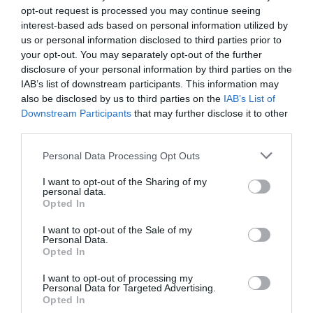
opt-out request is processed you may continue seeing
Δημοτική Πινακοθήκη “Μελίνα Μερκούρη” – Ύδρα
interest-based ads based on personal information utilized by
us or personal information disclosed to third parties prior to
Πληροφορίες / Κρατήσεις:
your opt-out. You may separately opt-out of the further
disclosure of your personal information by third parties on the
Τηλ.: 22980 53365
IAB’s list of downstream participants. This information may
also be disclosed by us to third parties on the
IAB’s List of
Ακολουθήστε το Culturenow.gr στο
Google News
και
Downstream Participants
that may further disclose it to other
third parties.
μάθετε πρώτοι όλες τις ειδήσεις
Personal Data Processing Opt Outs
Δείτε όλα τα
τελευταία νέα
για την Τέχνη και τον
Πολιτισμό στο
Culturenow.gr
I want to opt-out of the Sharing of my
personal data.
Opted In
Νέοι Διαγωνισμοί
❯
I want to opt-out of the Sale of my
Personal Data.
Tags
Opted In
ΕΙΚΑΣΤΙΚΕΣ ΕΚΘΕΣΕΙΣ
ΕΚΘΕΣΗ ΖΩΓΡΑΦΙΚΗΣ
I want to opt-out of processing my
Personal Data for Targeted Advertising.
ΖΩΓΡΑΦΙΚΗ
ΖΩΓΡΑΦΟΣ
Opted In