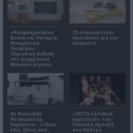
«Απομακρυσμένα
25 αναγνωστικές
Βουνά και Ποτάμια:
προτάσεις για τον
Πνευματική
Αύγουστο
Πατρίδα»:
Περιοδική έκθεση
στο Διαχρονικό
Μουσείο Αίγινας
9ο Φεστιβάλ
«ΖΗΤΩ τα λαϊκά
Ντοκιμαντέρ
κορίτσια!», του
Καρύστου – «Ξένος
Παντελή Αμπαζή
εδώ, ξένος εκεί,
στο Θέατρο