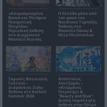
«Απομακρυσμένα
Η Ελλάδα μέσα από
Βουνά και Ποτάμια:
τον φακό του
Πνευματική
Νικόλαου Τομπάζη:
Πατρίδα»:
Έκθεση στο
Περιοδική έκθεση
Μουσείο Πάνου &
στο Διαχρονικό
Ηλία Ηλιόπουλου
Μουσείο Αίγινας
Σαρωνίς Βατικιώτη
Απόστολος
Γκάτσου –
Χαντζαράς –
Διαφάνειες Ζωής:
«Κλεμμένος
Έκθεση στο Katheti
Πειρατής» &
Summer 2026
“Beauty and Blue”:
Διπλή παράλληλη
έκθεση στην Πάτμο