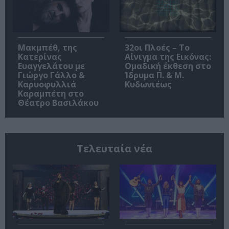
Μακμπέθ, της
32οι Πλοές – Το
Κατερίνας
Αίνιγμα της Εικόνας:
Ευαγγελάτου με
Ομαδική έκθεση στο
Γιώργο Γάλλο &
Ίδρυμα Π. & Μ.
Καρυοφυλλιά
Κυδωνιέως
Καραμπέτη στο
Θέατρο Βασιλάκου
Τελευταία νέα