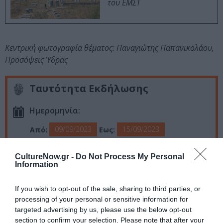
του ΕΜΣΤ
Κεντρική φωτογραφία θέματος: Παναγιώτης Παπανικολάου,
Προσόψεις Ύδρας
Ταυτότητα Εκδήλωσης
Ημερομηνία:
09/09/2023
15/09/2023
Από:
Εως:
Εγκαίνια έκθεσης: Σάββατο 09 Σεπτεμβρίου 2023,
20:00
CultureNow.gr -
Do Not Process My Personal
Ώρες λειτουργίας: 10:00 – 12:00 & 18:00 – 22:00
Information
Τοποθεσία:
If you wish to opt-out of the sale, sharing to third parties, or
processing of your personal or sensitive information for
Αίθουσα Τέχνης και Συναυλιών Μελίνα Μερκούρη,
targeted advertising by us, please use the below opt-out
Ύδρα
section to confirm your selection. Please note that after your