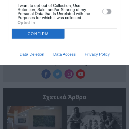
I want to opt-out of Collection, Use,
Retention, Sale, and/or Sharing of my
Newsletter
Personal Data that Is Unrelated with the
Purposes for which it was collected.
Κάθε βδομάδα στο e-mail σας τα τελευταία νέα για
Opted In
την Τέχνη και τον Πολιτισμό!
CONFIRM
Data Deletion
Data Access
Privacy Policy
Ακολουθήστε το Culturenow.gr
Σχετικά Άρθρα