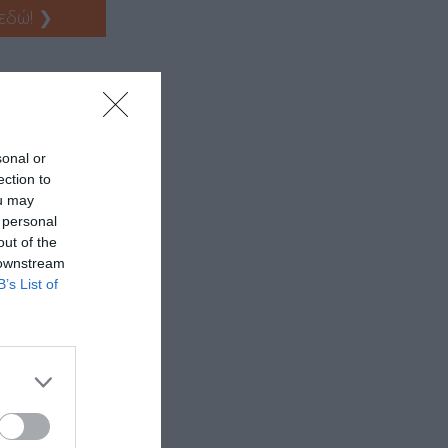
 εδώ!
❯
sonal or
ection to
ou may
 personal
out of the
 downstream
B’s List of