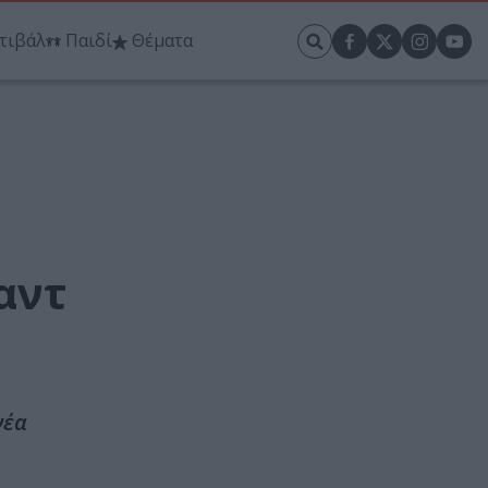
τιβάλ
Παιδί
Θέματα
ο
αντ
νέα