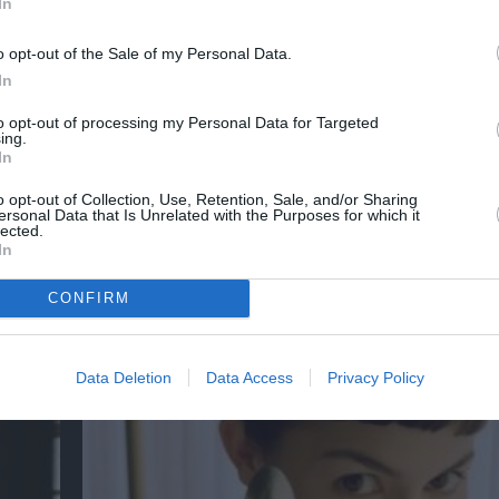
In
o opt-out of the Sale of my Personal Data.
In
to opt-out of processing my Personal Data for Targeted
ing.
In
o opt-out of Collection, Use, Retention, Sale, and/or Sharing
ersonal Data that Is Unrelated with the Purposes for which it
lected.
In
CONFIRM
der-
Η νέα ταινία “Without Blood” της Αντζελίνα
κάνει πρεμιέρα τον Σεπτέμβριο
Data Deletion
Data Access
Privacy Policy