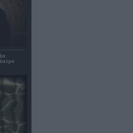
έα
θέατρο