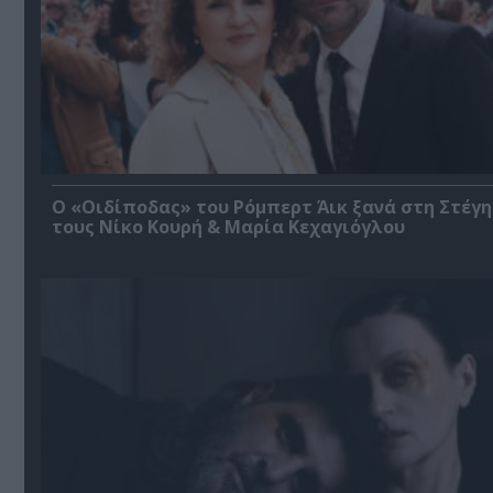
O «Οιδίποδας» του Ρόμπερτ Άικ ξανά στη Στέγη
τους Νίκο Κουρή & Μαρία Κεχαγιόγλου