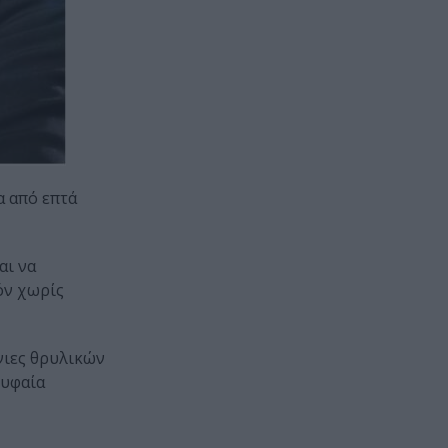
α από επτά
αι να
όν χωρίς
άνιες θρυλικών
ρυφαία