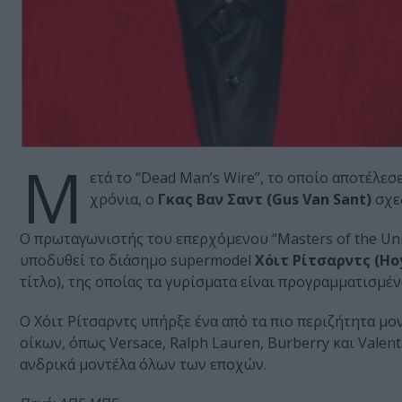
Μ
ετά το “Dead Man’s Wire”, το οποίο αποτέλε
χρόνια, ο
Γκας Βαν Σαντ (Gus Van Sant)
σχεδ
Ο πρωταγωνιστής του επερχόμενου “Masters of the Uni
υποδυθεί το διάσημο supermodel
Χόιτ Ρίτσαρντς (Hoy
τίτλο), της οποίας τα γυρίσματα είναι προγραμματισμέ
Ο Χόιτ Ρίτσαρντς υπήρξε ένα από τα πιο περιζήτητα μον
οίκων, όπως Versace, Ralph Lauren, Burberry και Valen
ανδρικά μοντέλα όλων των εποχών.