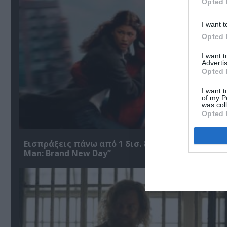
Opted 
I want t
Opted 
I want 
Advertis
Opted 
I want t
of my P
was col
Opted 
Εισπράξεις πάνω από 1 δισ. δολάρια για το “Spi
Man: Brand New Day”