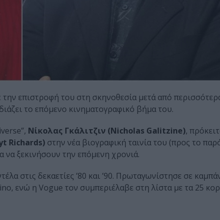
σε την επιστροφή του στη σκηνοθεσία μετά από περισσότερ
ιάζει το επόμενο κινηματογραφικό βήμα του.
verse”,
Νίκολας Γκάλιτζιν (Nicholas Galitzine)
, πρόκειτ
t Richards)
στην νέα βιογραφική ταινία του (προς το παρ
να να ξεκινήσουν την επόμενη χρονιά.
τέλα στις δεκαετίες ’80 και ’90. Πρωταγωνίστησε σε καμπ
tino, ενώ η Vogue τον συμπεριέλαβε στη λίστα με τα 25 κο