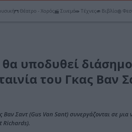
υσική
Θέατρο - Χορός
Σινεμά
Τέχνες
Βιβλίο
Φεσ
ν θα υποδυθεί διάσημ
ταινία του Γκας Βαν Σ
ας Βαν Σαντ (Gus Van Sant) συνεργάζονται σε μια 
t Richards).