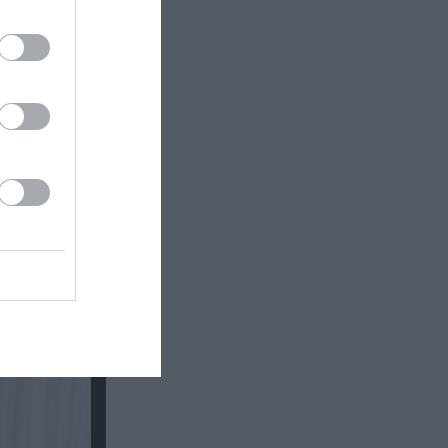
 Τζολί θα