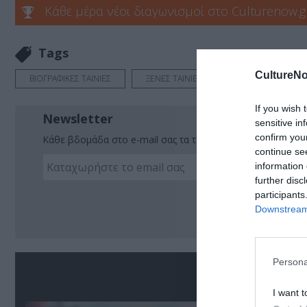
Κάθε μέρα νέοι διαγωνισμοί στο Culturenow.g
Tags
CultureNo
ΒΙΟΓΡΑΦΙΚΕΣ ΤΑΙΝΙΕΣ
ΞΕΝΕΣ ΤΑΙΝΙΕΣ
If you wish 
Newsletter
sensitive in
confirm you
Κάθε βδομάδα στο e-mail σας τα τελευταία νέα για την Τέχ
continue se
information 
further disc
Ακο
participants
Downstream 
Persona
Σ
I want t