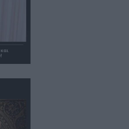
 και
!