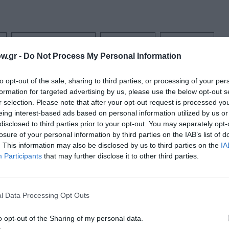
ΕΚΘΕΣΗ ΖΩΓΡΑΦΙΚΗΣ
ΖΩΓΡΑΦΙΚΗ
ΖΩΓΡΑΦΟΣ
w.gr -
Do Not Process My Personal Information
to opt-out of the sale, sharing to third parties, or processing of your per
formation for targeted advertising by us, please use the below opt-out s
νη και τον Πολιτισμό!
r selection. Please note that after your opt-out request is processed y
eing interest-based ads based on personal information utilized by us or
disclosed to third parties prior to your opt-out. You may separately opt-
losure of your personal information by third parties on the IAB’s list of
λουθήστε το Culturenow.gr
. This information may also be disclosed by us to third parties on the
IA
Participants
that may further disclose it to other third parties.
l Data Processing Opt Outs
χετικά Άρθρα
o opt-out of the Sharing of my personal data.