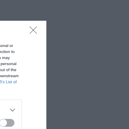
sonal or
ection to
ou may
 personal
out of the
 downstream
B’s List of