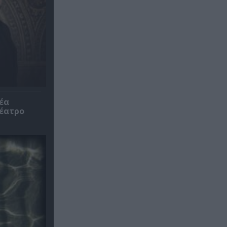
έα
θέατρο