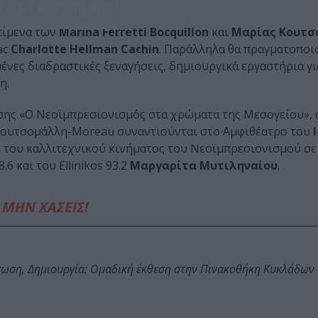
ΔΕΣ 4 ΦΩΤΟΓΡΑΦΙΕΣ
είμενα των
Marina Ferretti Bocquillon
και
Μαρίας Κουτσ
ac
Charlotte Hellman Cachin
. Παράλληλα θα πραγματοποι
μένες διαδραστικές ξεναγήσεις, δημιουργικά εργαστήρια γι
η.
εσης «Ο Νεοϊμπρεσιονισμός στα χρώματα της Μεσογείου», 
α Κουτσομάλλη-Moreau συναντιούνται στο Αμφιθέατρο του
 του καλλιτεχνικού κινήματος του Νεοϊμπρεσιονισμού σε
6 και του Ellinikos 93.2
Μαργαρίτα Μυτιληναίου
.
ΜΗΝ ΧΑΣΕΙΣ!
τωση, Δημιουργία: Ομαδική έκθεση στην Πινακοθήκη Κυκλάδων