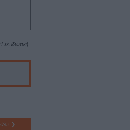
1 εκ. Ιδιωτική
 εδώ!
❯