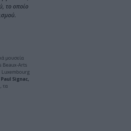
, το οποίο
ισμού.
κά μουσεία
s Beaux-Arts
t – Luxembourg
ν
Paul Signac,
t
, τα