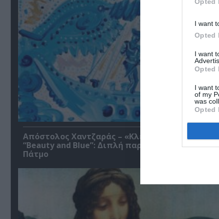
Opted 
I want t
Opted 
I want 
Advertis
Opted 
I want t
of my P
was col
Opted 
Απόστολος Χαντζαράς – «Κλεμμένος Πειρατής»
“Beauty and Blue”: Διπλή παράλληλη έκθεση στ
Πάτμο