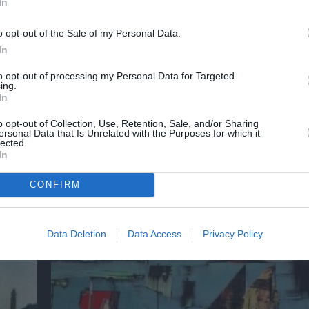
In
o opt-out of the Sale of my Personal Data.
In
to opt-out of processing my Personal Data for Targeted
ing.
In
o opt-out of Collection, Use, Retention, Sale, and/or Sharing
ersonal Data that Is Unrelated with the Purposes for which it
lected.
In
CONFIRM
 &
Αλέξανδρος Μαγκανιώτης – State of Change
ην
στην γκαλερί Ακρόπρωρο
Data Deletion
Data Access
Privacy Policy