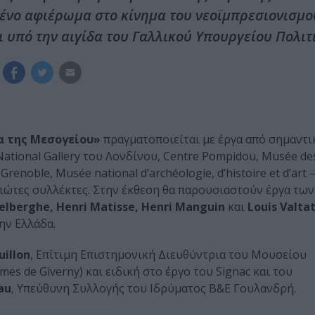
νο αφιέρωμα στο κίνημα του νεοϊμπρεσιονισμού
ι υπό την αιγίδα του Γαλλικού Υπουργείου Πολιτ
α της Μεσογείου»
πραγματοποιείται με έργα από σημαντι
ational Gallery του Λονδίνου, Centre Pompidou, Musée de
renoble, Musée national d’archéologie, d’histoire et d’ar
ιδιώτες συλλέκτες. Στην έκθεση θα παρουσιαστούν έργα τω
elberghe, Henri Matisse, Henri Manguin
και
Louis Valta
ην Ελλάδα.
uillon
, Επίτιμη Επιστημονική Διευθύντρια του Μουσείου
s de Giverny) και ειδική στο έργο του Signac και του
au
, Υπεύθυνη Συλλογής του Ιδρύματος Β&Ε Γουλανδρή.