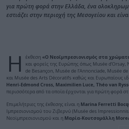
για πρώτη φορά στην Ελλάδα, ένα ολοκληρωμέ
εστιάζει στην περιοχή της Μεσογείου και είνα
Η
έκθεση
«Ο Νεοϊμπρεσιονισμός στα χρώματ
και φορείς της Ευρώπης όπως Musée d’Orsay, N
de Besançon, Musée de l’Annonciade, Musée de G
και Musée des Arts Décoratifs καθώς και Ευρωπαίους 
Henri-Edmond Cross, Maximilien Luce, Théo van Ryss
περισσότερα από τα οποία έρχονται για πρώτη φορά στ
Επιμελήτριες της έκθεσης είναι η
Marina Ferretti Bocq
Ιμπρεσιονισμού του Ζιβερνύ (Musée des Impressionnisme
Νεοϊμπρεσιονισμού και η
Μαρία-Κουτσομάλλη More