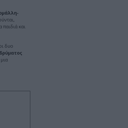
ομάλλη-
ούνται,
α παιδιά και
οι δυο
Ιδρύματος
 μια