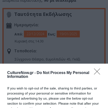
Διάρκεια παράστασης:
90’ με διάλειμμα
Ταυτότητα Εκδήλωσης
Ημερομηνία:
22/12/2024
19/01/2025
Από:
Εως:
Κυριακή στις 14.30
Τοποθεσία:
Σύγχρονο Θέατρο, Ευμολπιδών 45, Γκάζι
Σύγχρονο Θέατρο
CultureNow.gr -
Do Not Process My Personal
Information
Eισιτήρια:
If you wish to opt-out of the sale, sharing to third parties, or
Γενική είσοδος: 12€ | ΑμεΑ και συνοδών, ανέργων,
processing of your personal or sensitive information for
φοιτητικά, άνω των 65: 10€
targeted advertising by us, please use the below opt-out
section to confirm your selection. Please note that after your
Πληροφορίες / Κρατήσεις: