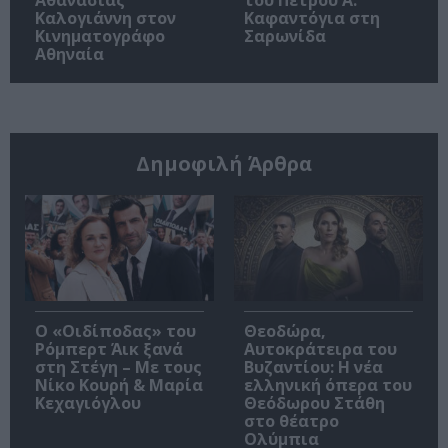
Καλογιάννη στον
Καφαντόγια στη
Κινηματογράφο
Σαρωνίδα
Αθηναία
Δημοφιλή Άρθρα
O «Οιδίποδας» του
Θεοδώρα,
Ρόμπερτ Άικ ξανά
Αυτοκράτειρα του
στη Στέγη – Με τους
Βυζαντίου: Η νέα
Νίκο Κουρή & Μαρία
ελληνική όπερα του
Κεχαγιόγλου
Θεόδωρου Στάθη
στο θέατρο
Ολύμπια