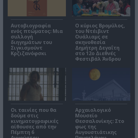
Αυτοβιογραφία
O κύριος Βρομύλος,
ενός πτώματος: Μια
του Ντέιβιντ
συλλογή
Ουάλιαμς σε
διηγημάτων του
σκηνοθεσία
Σιγκισμούντ
Δημήτρη Δεγαΐτη
Κρζιζανόφσκι
στο 12ο Διεθνές
Φεστιβάλ Άνδρου
Οι ταινίες που θα
Αρχαιολογικό
δούμε στις
Μουσείο
κινηματογραφικές
Θεσσαλονίκης: Στο
αίθουσες από την
φως της
Πέμπτη 6
Αυγουστιάτικης
Αυγούστου
Πανσελήνου