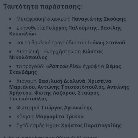
Ταυτότητα παράστασης:
Μετάφραση/ διασκευή:
Παναγιώτης Σκούφης
Σκηνοθεσία:
Γιώργος Παλούμπης, Βασίλης
Κουκαλάνι
και τα θρυλικά τραγούδια του
Γιάννη Σπανού
Διασκευή – Ενορχήστρωση:
Κώστας
Νικολόπουλος
το τραγούδι
«Ραπ του Ρίκι»
έγραψε ο
Θέμος
Σκανδάμης
Διανομή:
Βασιλική Διαλυνά, Χριστίνα
Μαριάνου, Αντώνης Τσιοτσιόπουλος, Αντώνης
Χρήστου, Φώτης Λαζάρου, Σταύρος
Τσιτσόπουλος
Φωτισμοί:
Γιώργος Αγιαννίτης
Κίνηση:
Μαργαρίτα Τρίκκα
Σχεδιασμός Ήχου:
Χρήστος Παραπαγκίδης