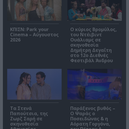
ΚΠΙΣΝ: Park your
O κύριος Βρομύλος,
Cinema – Αύγουστος
του Ντέιβιντ
2026
Ουάλιαμς σε
σκηνοθεσία
Δημήτρη Δεγαΐτη
στο 12ο Διεθνές
Φεστιβάλ Άνδρου
Τα Στενά
Παράξενος βυθός –
Παπούτσια, της
Ο Ψαράς ο
Ζωρζ Σαρή σε
Ποσειδώνας & η
σκηνοθεσία
Αόρατη Γοργόνα,
Αθανασίας
του Πέτρου Α.