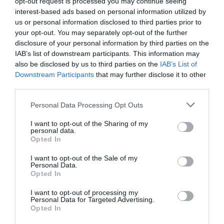
opt-out request is processed you may continue seeing
Τηλ: 2103464380 |
sychronotheatro.gr
interest-based ads based on personal information utilized by
us or personal information disclosed to third parties prior to
your opt-out. You may separately opt-out of the further
Ακολουθήστε το Culturenow.gr στο
Google News
και
disclosure of your personal information by third parties on the
μάθετε πρώτοι όλες τις ειδήσεις
IAB’s list of downstream participants. This information may
also be disclosed by us to third parties on the
IAB’s List of
Δείτε όλα τα
τελευταία νέα
για την Τέχνη και τον
Downstream Participants
that may further disclose it to other
Πολιτισμό στο
Culturenow.gr
third parties.
Personal Data Processing Opt Outs
Νέοι Διαγωνισμοί
❯
I want to opt-out of the Sharing of my
personal data.
Tags
Opted In
ΑΝΤΩΝΗΣ ΤΣΙΟΤΣΙΟΠΟΥΛΟΣ
ΒΑΣΙΛΗΣ ΚΟΥΚΑΛΑΝΙ
I want to opt-out of the Sale of my
Personal Data.
ΓΙΑΝΝΗΣ ΣΠΑΝΟΣ
ΓΙΩΡΓΟΣ ΠΑΛΟΥΜΠΗΣ
Opted In
ΔΡΑΣΤΗΡΙΟΤΗΤΕΣ ΓΙΑ ΠΑΙΔΙΑ
ΘΕΜΟΣ ΣΚΑΝΔΑΜΗΣ
I want to opt-out of processing my
Personal Data for Targeted Advertising.
ΜΑΡΓΑΡΙΤΑ ΤΡΙΚΚΑ
ΠΑΙΔΙΚΕΣ ΠΑΡΑΣΤΑΣΕΙΣ 2024 – 2025
Opted In
ΠΑΙΔΙΚΕΣ ΠΑΡΑΣΤΑΣΕΙΣ ΚΑΙ ΕΚΘΕΣΕΙΣ ΓΙΑ ΠΑΙΔΙΑ