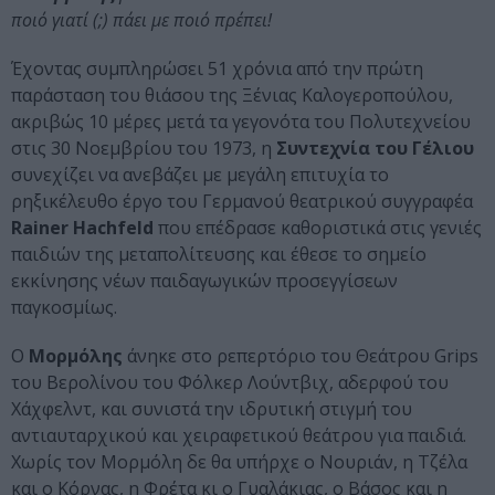
ποιό γιατί (;) πάει με ποιό πρέπει!
Έχοντας συμπληρώσει 51 χρόνια από την πρώτη
παράσταση του θιάσου της Ξένιας Καλογεροπούλου,
ακριβώς 10 μέρες μετά τα γεγονότα του Πολυτεχνείου
στις 30 Νοεμβρίου του 1973, η
Συντεχνία του Γέλιου
συνεχίζει να ανεβάζει με μεγάλη επιτυχία το
ρηξικέλευθο έργο του Γερμανού θεατρικού συγγραφέα
Rainer Hachfeld
που επέδρασε καθοριστικά στις γενιές
παιδιών της μεταπολίτευσης και έθεσε το σημείο
εκκίνησης νέων παιδαγωγικών προσεγγίσεων
παγκοσμίως.
Ο
Μορμόλης
άνηκε στο ρεπερτόριο του Θεάτρου Grips
του Βερολίνου του Φόλκερ Λούντβιχ, αδερφού του
Χάχφελντ, και συνιστά την ιδρυτική στιγμή του
αντιαυταρχικού και χειραφετικού θεάτρου για παιδιά.
Χωρίς τον Μορμόλη δε θα υπήρχε ο Νουριάν, η Τζέλα
και ο Κόρνας, η Φρέτα κι ο Γυαλάκιας, ο Βάσος και η