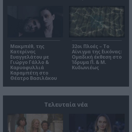
Μακμπέθ, της
32οι Πλοές – Το
Κατερίνας
Αίνιγμα της Εικόνας:
Ευαγγελάτου με
Ομαδική έκθεση στο
Γιώργο Γάλλο &
Ίδρυμα Π. & Μ.
Καρυοφυλλιά
Κυδωνιέως
Καραμπέτη στο
Θέατρο Βασιλάκου
Τελευταία νέα