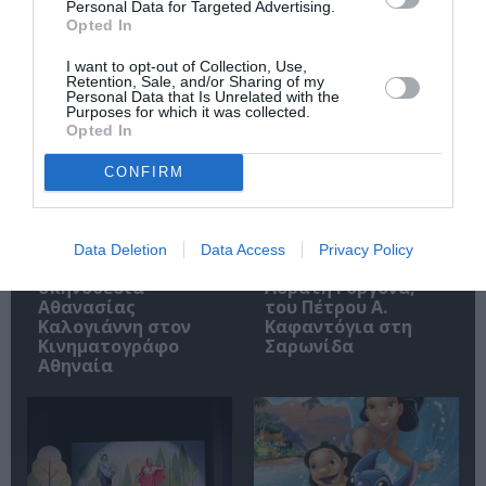
Personal Data for Targeted Advertising.
Opted In
Σχετικά Άρθρα
I want to opt-out of Collection, Use,
Retention, Sale, and/or Sharing of my
Personal Data that Is Unrelated with the
Purposes for which it was collected.
Opted In
CONFIRM
Τα Στενά
Παράξενος βυθός –
Παπούτσια, της
Ο Ψαράς ο
Data Deletion
Data Access
Privacy Policy
Ζωρζ Σαρή σε
Ποσειδώνας & η
σκηνοθεσία
Αόρατη Γοργόνα,
Αθανασίας
του Πέτρου Α.
Καλογιάννη στον
Καφαντόγια στη
Κινηματογράφο
Σαρωνίδα
Αθηναία