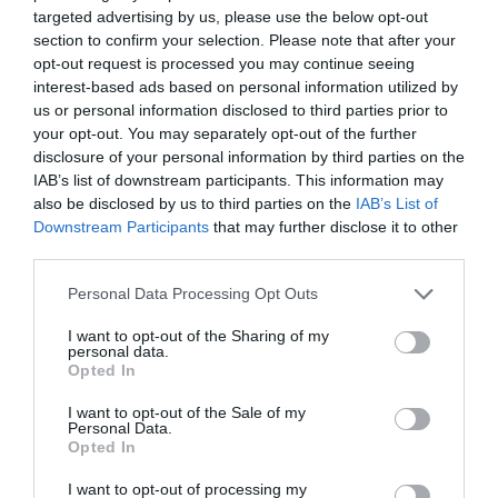
Νέοι Διαγωνισμοί
❯
targeted advertising by us, please use the below opt-out
section to confirm your selection. Please note that after your
opt-out request is processed you may continue seeing
Tags
interest-based ads based on personal information utilized by
us or personal information disclosed to third parties prior to
ΜΑΡΙΑΝΝΑ ΤΟΛΗ
your opt-out. You may separately opt-out of the further
ΠΑΙΔΙΚΕΣ ΠΑΡΑΣΤΑΣΕΙΣ ΚΑΙ ΕΚΘΕΣΕΙΣ ΓΙΑ ΠΑΙΔΙΑ
disclosure of your personal information by third parties on the
IAB’s list of downstream participants. This information may
also be disclosed by us to third parties on the
IAB’s List of
Newsletter
Downstream Participants
that may further disclose it to other
Κάθε βδομάδα στο e-mail σας τα τελευταία νέα για
third parties.
την Τέχνη και τον Πολιτισμό!
Personal Data Processing Opt Outs
I want to opt-out of the Sharing of my
personal data.
Opted In
I want to opt-out of the Sale of my
Ακολουθήστε το Culturenow.gr
Personal Data.
Opted In
I want to opt-out of processing my