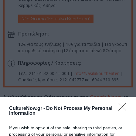
Κεραμεικός, Αθήνα
Νέο Θέατρο “Κατερίνα Βασιλάκου”
Προπώληση:
12€ για τους ενήλικες | 10€ για τα παιδιά | Για γκρουπ
και ομαδικό εισίτηριο (12 άτομα και πάνω) 8€/άτομο
Πληροφορίες / Κρατήσεις:
Τηλ.: 211 01 32 002 – 004 |
info@vasilakou.theater
|
Ομαδικές Κρατήσεις: 2121042777 και 6944 310 395
Ακολουθήστε το Culturenow.gr στο
Google News
και
μάθετε πρώτοι όλες τις ειδήσεις
CultureNow.gr -
Do Not Process My Personal
Information
Δείτε όλα τα
τελευταία νέα
για την Τέχνη και τον
Πολιτισμό στο
Culturenow.gr
If you wish to opt-out of the sale, sharing to third parties, or
processing of your personal or sensitive information for