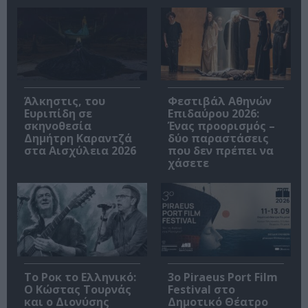
Άλκηστις, του
Φεστιβάλ Αθηνών
Ευριπίδη σε
Επιδαύρου 2026:
σκηνοθεσία
Ένας προορισμός –
Δημήτρη Καραντζά
δύο παραστάσεις
στα Αισχύλεια 2026
που δεν πρέπει να
χάσετε
Το Ροκ το Ελληνικό:
3o Piraeus Port Film
Ο Κώστας Τουρνάς
Festival στο
και ο Διονύσης
Δημοτικό Θέατρο