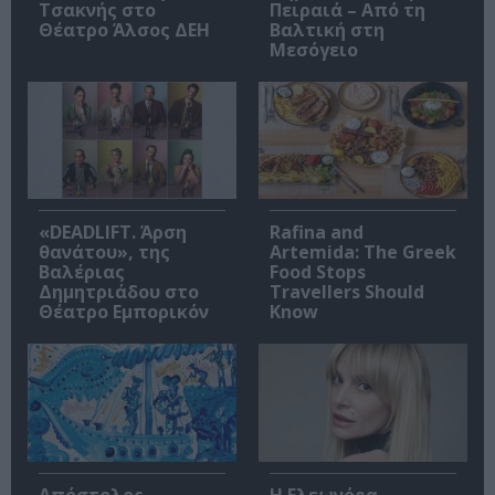
Τσακνής στο
Πειραιά – Από τη
Θέατρο Άλσος ΔΕΗ
Βαλτική στη
Μεσόγειο
«DEADLIFT. Άρση
Rafina and
θανάτου», της
Artemida: The Greek
Βαλέριας
Food Stops
Δημητριάδου στο
Travellers Should
Θέατρο Εμπορικόν
Know
Απόστολος
Η Ελεωνόρα