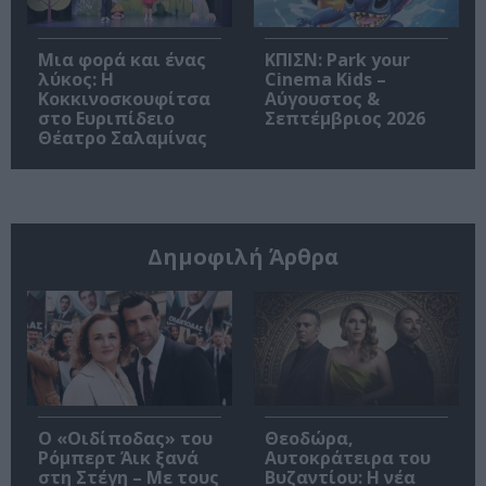
Μια φορά και ένας
ΚΠΙΣΝ: Park your
λύκος: Η
Cinema Kids –
Κοκκινοσκουφίτσα
Αύγουστος &
στο Ευριπίδειο
Σεπτέμβριος 2026
Θέατρο Σαλαμίνας
Δημοφιλή Άρθρα
O «Οιδίποδας» του
Θεοδώρα,
Ρόμπερτ Άικ ξανά
Αυτοκράτειρα του
στη Στέγη – Με τους
Βυζαντίου: Η νέα