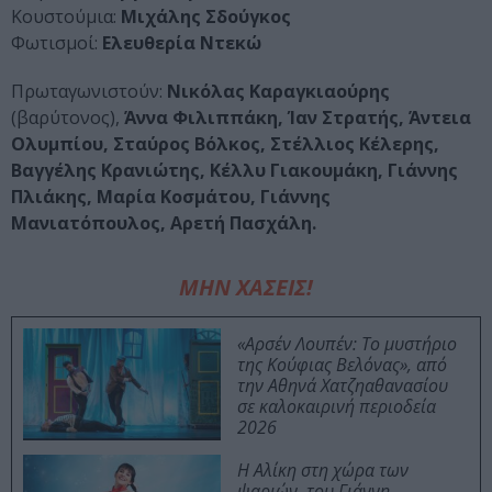
Κουστούμια:
Μιχάλης Σδούγκος
Φωτισμοί:
Ελευθερία Ντεκώ
Πρωταγωνιστούν:
Νικόλας Καραγκιαούρης
(βαρύτονος),
Άννα Φιλιππάκη, Ίαν Στρατής, Άντεια
Ολυμπίου, Σταύρος Βόλκος, Στέλλιος Κέλερης,
Βαγγέλης Κρανιώτης, Κέλλυ Γιακουμάκη, Γιάννης
Πλιάκης, Μαρία Κοσμάτου, Γιάννης
Μανιατόπουλος, Αρετή Πασχάλη.
ΜΗΝ ΧΑΣΕΙΣ!
«Αρσέν Λουπέν: Το μυστήριο
της Κούφιας Βελόνας», από
την Αθηνά Χατζηαθανασίου
σε καλοκαιρινή περιοδεία
2026
Η Αλίκη στη χώρα των
ψαριών, του Γιάννη