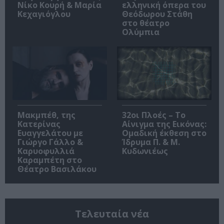
Νίκο Κουρή & Μαρία
ελληνική όπερα του
Κεχαγιόγλου
Θεόδωρου Στάθη
στο θέατρο
Ολύμπια
Μακμπέθ, της
32οι Πλοές – Το
Κατερίνας
Αίνιγμα της Εικόνας:
Ευαγγελάτου με
Ομαδική έκθεση στο
Γιώργο Γάλλο &
Ίδρυμα Π. & Μ.
Καρυοφυλλιά
Κυδωνιέως
Καραμπέτη στο
Θέατρο Βασιλάκου
Τελευταία νέα