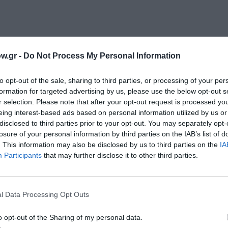
w.gr -
Do Not Process My Personal Information
to opt-out of the sale, sharing to third parties, or processing of your per
formation for targeted advertising by us, please use the below opt-out s
μάθετε πρώτοι όλες τις ειδήσεις
r selection. Please note that after your opt-out request is processed y
eing interest-based ads based on personal information utilized by us or
ολιτισμό στο
Culturenow.gr
disclosed to third parties prior to your opt-out. You may separately opt-
losure of your personal information by third parties on the IAB’s list of
. This information may also be disclosed by us to third parties on the
IA
r
Δες
Participants
that may further disclose it to other third parties.
l Data Processing Opt Outs
o opt-out of the Sharing of my personal data.