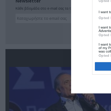
Newsletter
Opted 
Κάθε βδομάδα στο e-mail σας τα τελευταία νέα για την Τέχ
I want t
Opted 
I want 
Ακο
Advertis
Opted 
I want t
of my P
was col
Σ
Opted 