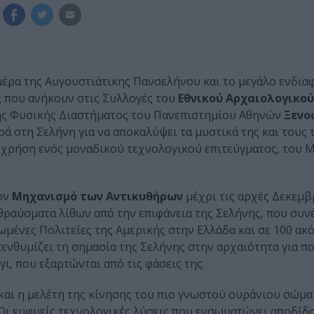
έρα της Αυγουστιάτικης Πανσελήνου και το μεγάλο ενδιαφ
ς
που ανήκουν στις Συλλογές του
Εθνικού Αρχαιολογικο
τής Φυσικής Διαστήματος του Πανεπιστημίου Αθηνών
Ξενο
ρά στη Σελήνη για να αποκαλύψει τα μυστικά της και τους
τη χρήση ενός μοναδικού τεχνολογικού επιτεύγματος, του
τον
Μηχανισμό των Αντικυθήρων
μέχρι τις αρχές Δεκεμβ
θραύσματα λίθων από την επιφάνεια της Σελήνης, που συν
ωμένες Πολιτείες της Αμερικής στην Ελλάδα και σε 100 ακ
νθυμίζει τη σημασία της Σελήνης στην αρχαιότητα για π
ι, που εξαρτώνται από τις φάσεις της.
και η μελέτη της κίνησης του πιο γνωστού ουράνιου σώμα
ι ευφυείς τεχνολογικές λύσεις που ενσωματώνει αποδίδ