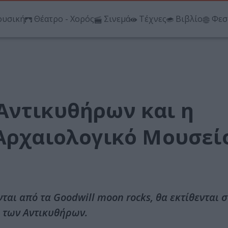
υσική
Θέατρο - Χορός
Σινεμά
Τέχνες
Βιβλίο
Φεσ
Αντικυθήρων και η
 Αρχαιολογικό Μουσεί
ται από τα Goodwill moon rocks, θα εκτίθενται σ
 των Αντικυθήρων.