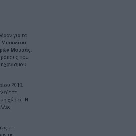
έρον για τα
ύ Μουσείου
φών Μουσάς
,
 τρόπους που
 Μηχανισμού
ρίου 2019,
έλεξε το
όμη χώρες. Η
ολλές
τος με
ουν με