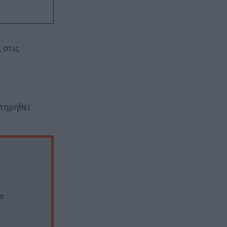
 στις
 τηρηθεί
α