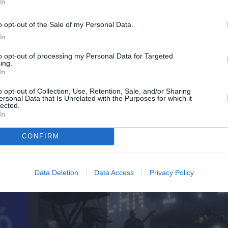
In
νη και τον Πολιτισμό!
o opt-out of the Sale of my Personal Data.
In
to opt-out of processing my Personal Data for Targeted
λουθήστε το Culturenow.gr
ing.
In
o opt-out of Collection, Use, Retention, Sale, and/or Sharing
ersonal Data that Is Unrelated with the Purposes for which it
lected.
χετικά Άρθρα
In
CONFIRM
Data Deletion
Data Access
Privacy Policy