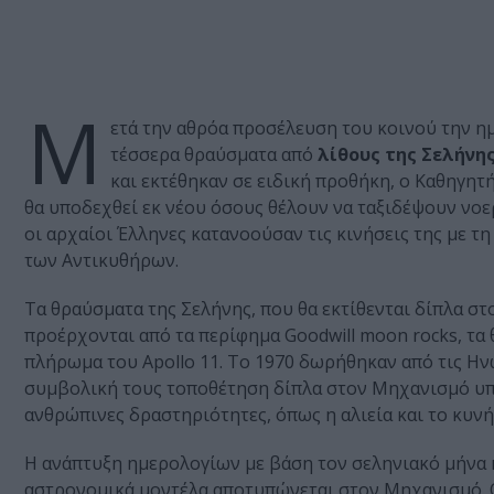
Μ
ετά την αθρόα προσέλευση του κοινού την ημ
τέσσερα θραύσματα από
λίθους της Σελήνη
και εκτέθηκαν σε ειδική προθήκη, ο Καθηγη
θα υποδεχθεί εκ νέου όσους θέλουν να ταξιδέψουν νοε
οι αρχαίοι Έλληνες κατανοούσαν τις κινήσεις της με 
των Αντικυθήρων.
Τα θραύσματα της Σελήνης, που θα εκτίθενται δίπλα σ
προέρχονται από τα περίφημα Goodwill moon rocks, τα 
πλήρωμα του Apollo 11. Το 1970 δωρήθηκαν από τις Ην
συμβολική τους τοποθέτηση δίπλα στον Μηχανισμό υπε
ανθρώπινες δραστηριότητες, όπως η αλιεία και το κυνήγ
Η ανάπτυξη ημερολογίων με βάση τον σεληνιακό μήνα 
αστρονομικά μοντέλα αποτυπώνεται στον Μηχανισμό. Ο