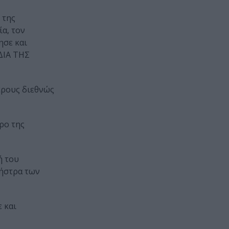
 της
α, τον
ησε και
ΔΙΑ ΤΗΣ
ερους διεθνώς
ρο της
ή του
χήστρα των
 και