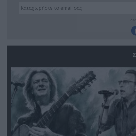
Ακο
Σ