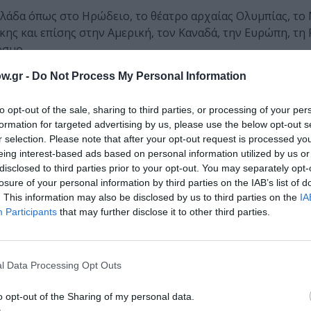
Ελλάδα όπως στο Ηρώδειο, το θέατρο αρχαίας Ολυμπίας, το
ς και επίσης στην Αμερική, τον Καναδά, την Ευρώπη, τη 
όσμο.
w.gr -
Do Not Process My Personal Information
πραγματοποιηθούν δύο παραστάσεις όπου η φωνή και το 
μπειρία γεμάτη ένταση, συναίσθημα και ψυχή.
to opt-out of the sale, sharing to third parties, or processing of your per
formation for targeted advertising by us, please use the below opt-out s
ιά και στιγμές απόλυτης μουσικής ελευθερίας θα καθορίσο
r selection. Please note that after your opt-out request is processed y
eing interest-based ads based on personal information utilized by us or
disclosed to third parties prior to your opt-out. You may separately opt-
losure of your personal information by third parties on the IAB’s list of
. This information may also be disclosed by us to third parties on the
IA
Participants
that may further disclose it to other third parties.
Τοποθεσία:
Stage Seven, Βιργινίας Μπενάκη 7, Μεταξουργείο 
Σταθμού Μετρό)
l Data Processing Opt Outs
o opt-out of the Sharing of my personal data.