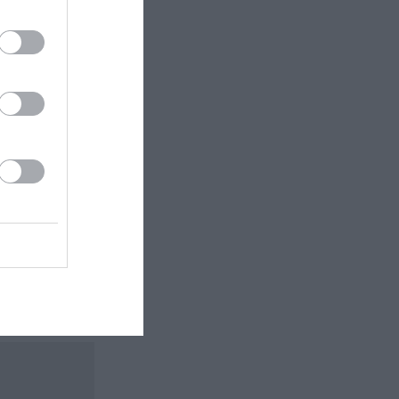
 εδώ!
❯