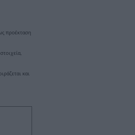
 ως προέκταση
στοιχεία,
οιράζεται και