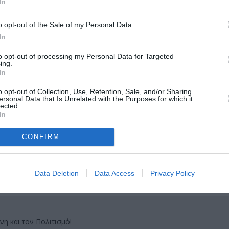
In
o opt-out of the Sale of my Personal Data.
In
to opt-out of processing my Personal Data for Targeted
ing.
In
μάθετε πρώτοι όλες τις ειδήσεις
o opt-out of Collection, Use, Retention, Sale, and/or Sharing
ολιτισμό στο
Culturenow.gr
ersonal Data that Is Unrelated with the Purposes for which it
lected.
In
r
Δες
CONFIRM
Data Deletion
Data Access
Privacy Policy
ΙΧΑΛΗΣ ΤΖΟΥΓΑΝΑΚΗΣ
ΣΥΝΑΥΛΙΕΣ 2026
νη και τον Πολιτισμό!