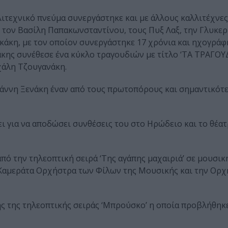
ιτεχνικό πνεύμα συνεργάστηκε και με άλλους καλλιτέχνες
τον Βασίλη Παπακωνσταντίνου, τους Πυξ Λαξ, την Γλυκερί
άκη, με τον οποίον συνεργάστηκε 17 χρόνια και ηχογράφ
άκης συνέθεσε ένα κύκλο τραγουδιών με τίτλο ‘ΤΑ ΤΡΑΓΟΥ
χάλη Τζουγανάκη.
 Γιάννη Ξενάκη έναν από τους πρωτοπόρους και σημαντικότ
ι για να αποδώσει συνθέσεις του στο Ηρώδειο και το θέατ
ό την τηλεοπτική σειρά ‘Της αγάπης μαχαιριά’ σε μουσικ
Καμεράτα Ορχήστρα των Φίλων της Μουσικής και την Ορ
ς της τηλεοπτικής σειράς ‘Μπρούσκο’ η οποία προβλήθηκε