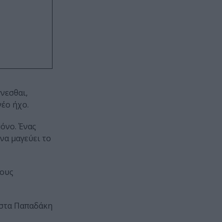
νεσθαι,
νέο ήχο.
μόνο. Ένας
να μαγεύει το
ίους
ώστα Παπαδάκη