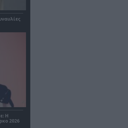
υναυλίες
ε: Η
ρκο 2026