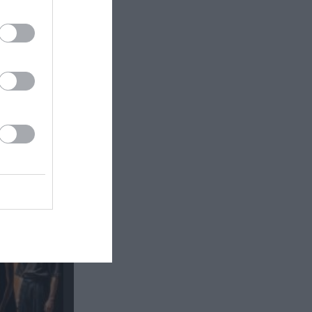
κή έκθεση