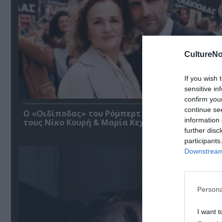
CultureNo
If you wish 
sensitive in
confirm you
continue se
O «Οιδίποδας» του Ρόμπερτ Άικ ξανά στη Στέγη
information 
τους Νίκο Κουρή & Μαρία Κεχαγιόγλου
further disc
participants
Downstream 
Persona
I want t