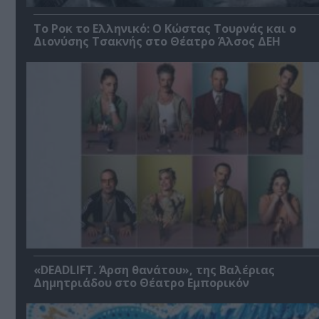
Το Ροκ το Ελληνικό: Ο Κώστας Τουρνάς και ο
Διονύσης Τσακνής στο Θέατρο Άλσος ΔΕΗ
«DEADLIFT. Άρση θανάτου», της Βαλέριας
Δημητριάδου στο Θέατρο Εμπορικόν