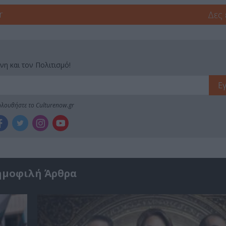
r
Δες
νη και τον Πολιτισμό!
λουθήστε το Culturenow.gr
ημοφιλή Άρθρα