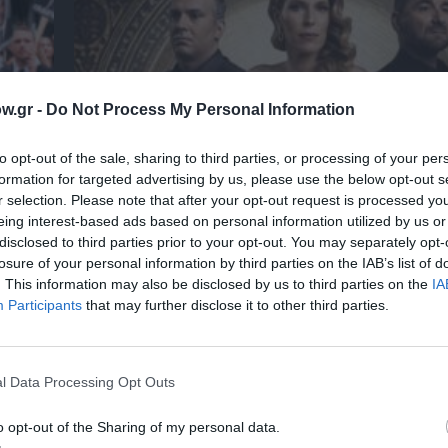
w.gr -
Do Not Process My Personal Information
to opt-out of the sale, sharing to third parties, or processing of your per
formation for targeted advertising by us, please use the below opt-out s
r selection. Please note that after your opt-out request is processed y
eing interest-based ads based on personal information utilized by us or
 – Με
Θεοδώρα, Αυτοκράτειρα του Βυζαντίου: Η ν
disclosed to third parties prior to your opt-out. You may separately opt-
ελληνική όπερα του Θεόδωρου Στάθη στο 
Ολύμπια
losure of your personal information by third parties on the IAB’s list of
. This information may also be disclosed by us to third parties on the
IA
Participants
that may further disclose it to other third parties.
l Data Processing Opt Outs
o opt-out of the Sharing of my personal data.