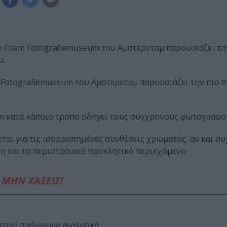
 το Foam Fotografiemuseum του Αμστερνταμ παρουσιάζει τη
υ.
am Fotografiemuseum του Αμστερνταμ παρουσιάζει την πιο
ein κατά κάποιο τρόπο οδηγεί τους σύγχρονους φωτογράφο
εται για τις ισορροπημένες συνθέσεις χρώματος, αν και σ
ξη και το περιστασιακά προκλητικό περιεχόμενο.
ΜΗΝ ΧΑΣΕΙΣ!
φετινό πρόγραμμα αναλυτικά