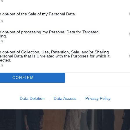
In
o opt-out of the Sale of my Personal Data.
In
to opt-out of processing my Personal Data for Targeted
ing.
ο
32οι Πλοές – Το Αίνιγμα της Εικόνας: Ομαδι
In
στο Ίδρυμα Π. & Μ. Κυδωνιέως
o opt-out of Collection, Use, Retention, Sale, and/or Sharing
ersonal Data that Is Unrelated with the Purposes for which it
lected.
In
Τελευταία νέα
CONFIRM
Data Deletion
Data Access
Privacy Policy