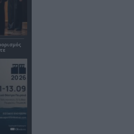
οορισμός
τε