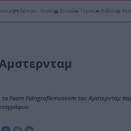
υσική
Θέατρο - Χορός
Σινεμά
Τέχνες
Βιβλίο
Φεσ
ο Αμστερνταμ
ου, το Foam Fotografiemuseum του Αμστερνταμ πα
ωτογράφου.