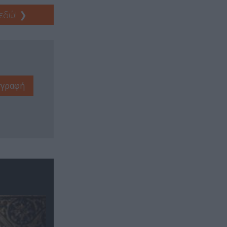
 εδώ!
❯