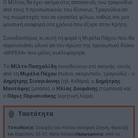
Ο Μίλτος θα έχει ακόμα στις αποσκευές του τραγούδια
από τους 9 προσωπικούς του δίσκους. Tραγούδια απ
τις συμμετοχές του σε εργασίες φίλων, καθώς και μια
μουσική αναφορά στα χρόνια που έζησε στην Κρήτη.
Συνοδοιπόρος κι αυτή τη φορά η Μιρέλα Πάχου που θα
παρουσιάσει υλικό απ τον πρώτο της προσωπικό δίσκο
«ΜΙΡΕΛΑ» που μόλις κυκλοφόρησε.
Το
Μίλτο Πασχαλίδη
συνοδεύουν επί σκηνής- εκτός
από τη
Μιρέλα Πάχου
(πιάνο, ακορντεόν, τραγούδι) – ο
Δημήτρης Σινογιάννης
(ηλ. Κιθάρα), ο
Δημήτρης
Μουτάφης
(μπάσο), ο
Ηλίας Δουμάνης
(τύμπανα) και
ο
Πάρις Περυσινάκης
(κρητική λύρα).
Ταυτότητα
Τοποθεσία:
Σταυρός του Νότου Κεντρική Σκηνή, Φραντζή
και Θαρύπου 35-37, Νέος Κόσμος
Ημερομηνία:
Από το