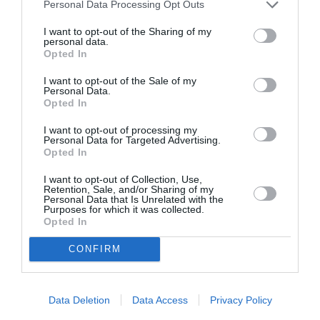
Personal Data Processing Opt Outs
Tags
I want to opt-out of the Sharing of my
ΔΗΜΗΤΡΗΣ ΜΗΤΡΟΠΑΝΟΣ
personal data.
Opted In
ΕΝΤΕΧΝΟ - ΛΑΪΚΟ - ΠΑΡΑΔΟΣΙΑΚΗ
ΜΙΛΤΟΣ ΠΑΣΧΑΛΙΔΗΣ
I want to opt-out of the Sale of my
Personal Data.
Newsletter
Opted In
Κάθε βδομάδα στο e-mail σας τα τελευταία νέα για
I want to opt-out of processing my
την Τέχνη και τον Πολιτισμό!
Personal Data for Targeted Advertising.
Opted In
I want to opt-out of Collection, Use,
Retention, Sale, and/or Sharing of my
Personal Data that Is Unrelated with the
Purposes for which it was collected.
Opted In
Ακολουθήστε το Culturenow.gr
CONFIRM
Data Deletion
Data Access
Privacy Policy
Σχετικά Άρθρα