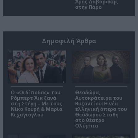
Άρης Δαβαράκης
στην Πάρο
Δημοφιλή Άρθρα
O «Οιδίποδας» του
Θεοδώρα,
Ρόμπερτ Άικ ξανά
Αυτοκράτειρα του
στη Στέγη – Με τους
Βυζαντίου: Η νέα
Νίκο Κουρή & Μαρία
ελληνική όπερα του
Κεχαγιόγλου
Θεόδωρου Στάθη
στο θέατρο
Ολύμπια