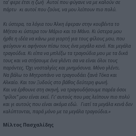
τα’ φερε έτσι η ζωή Αυτοί που φύγανε να με καλούν σε
πάρτυ κι αυτοί που ζούνε, να μου λείπουν πιο πολύ.
Κι ύστερα, τα λόγια του Άλκη έφεραν στην κουβέντα το
Μήτσο κι ύστερα τον Μάριο και το Μάνο. Κι ύστερα μου
ήρθε η ιδέα να κάνω μια γιορτή για τους φίλους μου, που
φεύγουν κι αφήνουν πίσω τους ένα μεγάλο κενό. Και μεγάλα
τραγούδια. Κι είπα να μπλέξω τα τραγούδια μου με τα δικά
τους και να στήσουμε ένα γλέντι σα να είναι όλοι τους
παρόντες. Όχι νοσταλγίες και μνημόσυνα. Μόνο γλέντι.
Να βάλω το Μητροπάνο να τραγουδάει ξανά Τόκα και
Αλκαίο. Και τον Ξυδούς στο βάθος δεύτερη φωνή.
Και να έρθουνε στη σκηνή, να τραγουδήσουμε παρέα όσοι
“φίλοι” μου είναι εκεί. Γι’ αυτούς που μας λείπουν πιο πολύ
και γι αυτούς που είναι ακόμα εδώ. Γιατί τα μεγάλα κενά δεν
καλύπτονται, παρά μόνο με τα μεγάλα τραγούδια.»
Μίλτος Πασχαλίδης