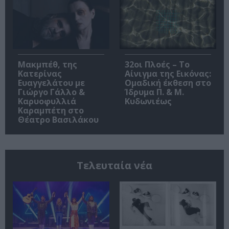
Μακμπέθ, της
32οι Πλοές – Το
Κατερίνας
Αίνιγμα της Εικόνας:
Ευαγγελάτου με
Ομαδική έκθεση στο
Γιώργο Γάλλο &
Ίδρυμα Π. & Μ.
Καρυοφυλλιά
Κυδωνιέως
Καραμπέτη στο
Θέατρο Βασιλάκου
Τελευταία νέα