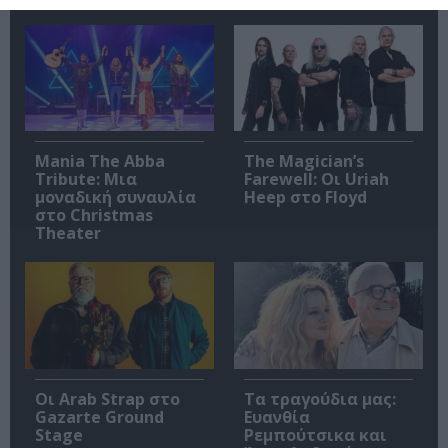
Mania The Abba
The Magician’s
Tribute: Μια
Farewell: Οι Uriah
μοναδική συναυλία
Heep στο Floyd
στο Christmas
Theater
Οι Arab Strap στο
Τα τραγούδια μας:
Gazarte Ground
Ευανθία
Stage
Ρεμπούτσικα και