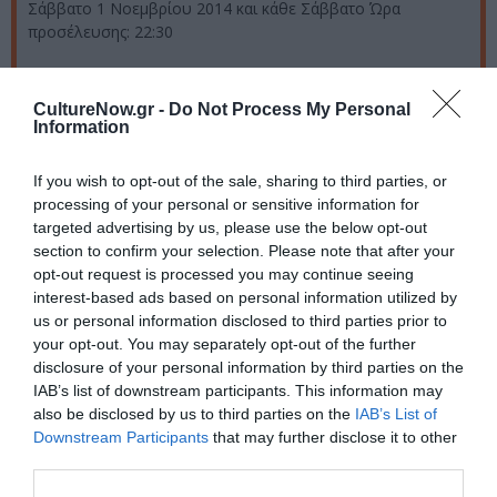
Σάββατο 1 Νοεμβρίου 2014 και κάθε Σάββατο Ώρα
προσέλευσης: 22:30
CultureNow.gr -
Do Not Process My Personal
Τιμές εισιτηρίων:
12€ με μπύρα-κρασί
Information
If you wish to opt-out of the sale, sharing to third parties, or
processing of your personal or sensitive information for
Πληροφορίες – κρατήσεις
: Τηλ.: 2109226975
www.stn.gr
targeted advertising by us, please use the below opt-out
section to confirm your selection. Please note that after your
opt-out request is processed you may continue seeing
Ακολουθήστε το Culturenow.gr στο
Google News
και
interest-based ads based on personal information utilized by
us or personal information disclosed to third parties prior to
μάθετε πρώτοι όλες τις ειδήσεις
your opt-out. You may separately opt-out of the further
disclosure of your personal information by third parties on the
Δείτε όλα τα
τελευταία νέα
για την Τέχνη και τον
IAB’s list of downstream participants. This information may
Πολιτισμό στο
Culturenow.gr
also be disclosed by us to third parties on the
IAB’s List of
Downstream Participants
that may further disclose it to other
Νέοι Διαγωνισμοί
❯
third parties.