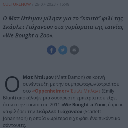
CULTURENOW
/
26-07-2023
/ 15:48
Ο Ματ Ντέιμον μίλησε για το “καυτό” φιλί της
Σκάρλετ Γιόχανσον στα γυρίσματα της ταινίας
«We Bought a Zoo».
Ο
Ματ Ντέιμον
(Matt Damon) σε κοινή
συνέντευξη με την συμπρωταγωνίστριά του
στο
«Oppenheimer»
Έμιλι Μπλαντ
(Emily
Blunt) αποκάλυψε μια δυσάρεστη εμπειρία που είχε,
όταν στην ταινία του 2011
«We Bought a Zoo»
, έπρεπε
να φιλήσει την
Σκάρλετ Γιόχανσον
(Scarlett
Johannson) η οποία νωρίτερα είχε φάει ένα πικάντικο
σάντουιτς.