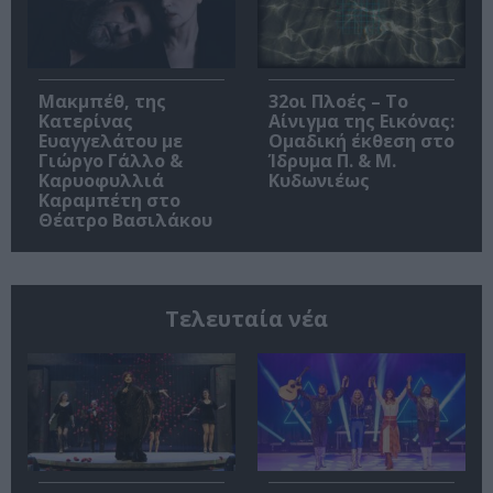
Μακμπέθ, της
32οι Πλοές – Το
Κατερίνας
Αίνιγμα της Εικόνας:
Ευαγγελάτου με
Ομαδική έκθεση στο
Γιώργο Γάλλο &
Ίδρυμα Π. & Μ.
Καρυοφυλλιά
Κυδωνιέως
Καραμπέτη στο
Θέατρο Βασιλάκου
Τελευταία νέα