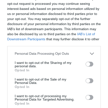
opt-out request is processed you may continue seeing
interest-based ads based on personal information utilized by
us or personal information disclosed to third parties prior to
your opt-out. You may separately opt-out of the further
Εθνική Λυρική
Αρχαιολογικό
disclosure of your personal information by third parties on the
Σκηνή: Ανακοίνωση
Μουσείο
IAB’s list of downstream participants. This information may
ακρόασης για την
Θεσσαλονίκης: Στο
also be disclosed by us to third parties on the
IAB’s List of
κάλυψη θέσης
φως της
μουσικού στα
Αυγουστιάτικης
Downstream Participants
that may further disclose it to other
Βιολοντσέλα
Πανσελήνου
third parties.
Personal Data Processing Opt Outs
I want to opt-out of the Sharing of my
personal data.
Opted In
I want to opt-out of the Sale of my
Personal Data.
Ο Λάκης Χαλκιάς,
Η Σιγκαπούρη
Opted In
σημαντικός
απαγορεύει την
εκπρόσωπος της
είσοδο σε δύο μέλη
I want to opt-out of processing my
μουσικής μας
των Massive Attack
Personal Data for Targeted Advertising.
παράδοσης, πέθανε
Opted In
σε ηλικία 82 ετών