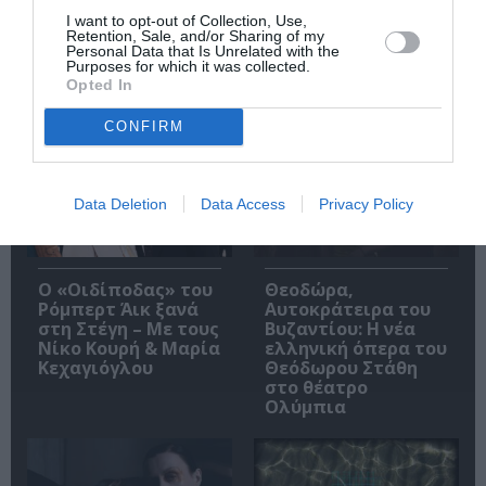
I want to opt-out of Collection, Use,
Retention, Sale, and/or Sharing of my
Personal Data that Is Unrelated with the
Purposes for which it was collected.
Opted In
Δημοφιλή Άρθρα
CONFIRM
Data Deletion
Data Access
Privacy Policy
O «Οιδίποδας» του
Θεοδώρα,
Ρόμπερτ Άικ ξανά
Αυτοκράτειρα του
στη Στέγη – Με τους
Βυζαντίου: Η νέα
Νίκο Κουρή & Μαρία
ελληνική όπερα του
Κεχαγιόγλου
Θεόδωρου Στάθη
στο θέατρο
Ολύμπια