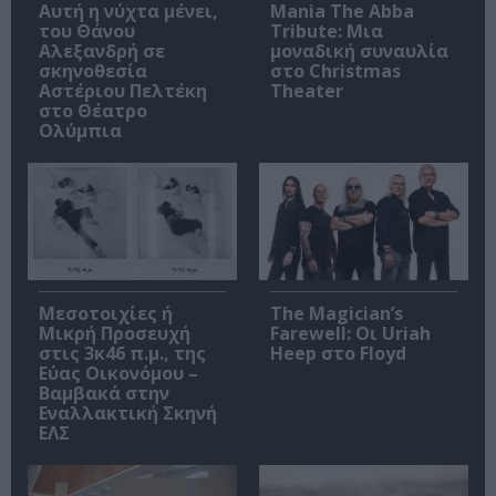
Αυτή η νύχτα μένει,
Mania The Abba
του Θάνου
Tribute: Μια
Αλεξανδρή σε
μοναδική συναυλία
σκηνοθεσία
στο Christmas
Αστέριου Πελτέκη
Theater
στο Θέατρο
Ολύμπια
Μεσοτοιχίες ή
The Magician’s
Μικρή Προσευχή
Farewell: Οι Uriah
στις 3κ46 π.μ., της
Heep στο Floyd
Εύας Οικονόμου –
Βαμβακά στην
Εναλλακτική Σκηνή
ΕΛΣ