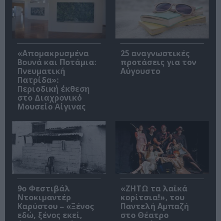
«Απομακρυσμένα
25 αναγνωστικές
Βουνά και Ποτάμια:
προτάσεις για τον
Πνευματική
Αύγουστο
Πατρίδα»:
Περιοδική έκθεση
στο Διαχρονικό
Μουσείο Αίγινας
9ο Φεστιβάλ
«ΖΗΤΩ τα λαϊκά
Ντοκιμαντέρ
κορίτσια!», του
Καρύστου – «Ξένος
Παντελή Αμπαζή
εδώ, ξένος εκεί,
στο Θέατρο