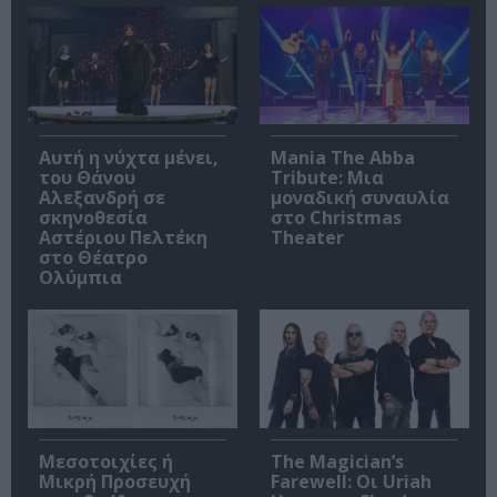
Αυτή η νύχτα μένει,
Mania The Abba
του Θάνου
Tribute: Μια
Αλεξανδρή σε
μοναδική συναυλία
σκηνοθεσία
στο Christmas
Αστέριου Πελτέκη
Theater
στο Θέατρο
Ολύμπια
Μεσοτοιχίες ή
The Magician’s
Μικρή Προσευχή
Farewell: Οι Uriah