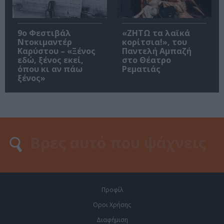
9ο Φεστιβάλ
«ΖΗΤΩ τα λαϊκά
Ντοκιμαντέρ
κορίτσια!», του
Καρύστου – «Ξένος
Παντελή Αμπαζή
εδώ, ξένος εκεί,
στο Θέατρο
όπου κι αν πάω
Ρεματιάς
ξένος»
Προφίλ
Οροι Χρήσης
Διαφήμιση