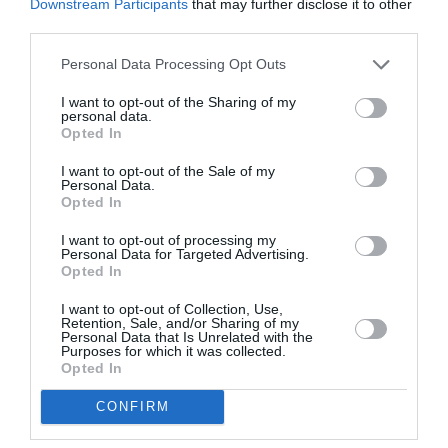
Downstream Participants
that may further disclose it to other
third parties.
Σχετικά Άρθρα
Personal Data Processing Opt Outs
I want to opt-out of the Sharing of my
personal data.
Opted In
I want to opt-out of the Sale of my
Personal Data.
Opted In
Εθνική Λυρική
Αρχαιολογικό
Σκηνή: Ανακοίνωση
Μουσείο
I want to opt-out of processing my
Personal Data for Targeted Advertising.
ακρόασης για την
Θεσσαλονίκης: Στο
Opted In
κάλυψη θέσης
φως της
μουσικού στα
Αυγουστιάτικης
I want to opt-out of Collection, Use,
Βιολοντσέλα
Πανσελήνου
Retention, Sale, and/or Sharing of my
Personal Data that Is Unrelated with the
Purposes for which it was collected.
Opted In
CONFIRM