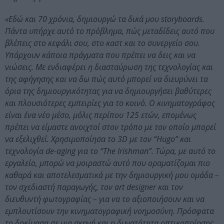
«Εδώ και 70 χρόνια, δημιουργώ τα δικά μου storyboards.
Πάντα υπήρχε αυτό το πρόβλημα, πώς μεταδίδεις αυτό που
βλέπεις στο κεφάλι σου, στο καστ και το συνεργείο σου.
Υπάρχουν κάποια πράγματα που πρέπει να δεις και να
νιώσεις. Με ενδιαφέρει η διασταύρωση της τεχνολογίας και
της αφήγησης και να δω πώς αυτό μπορεί να διευρύνει τα
όρια της δημιουργικότητας για να δημιουργήσει βαθύτερες
και πλουσιότερες εμπειρίες για το κοινό. Ο κινηματογράφος
είναι ένα νέο μέσο, μόλις περίπου 125 ετών, επομένως
πρέπει να είμαστε ανοιχτοί στον τρόπο με τον οποίο μπορεί
να εξελιχθεί. Χρησιμοποίησα το 3D με τον “Hugo” και
τεχνολογία de-aging για το “The Irishman”. Τώρα, με αυτό το
εργαλείο, μπορώ να μοιραστώ αυτό που οραματίζομαι πιο
καθαρά και αποτελεσματικά με την δημιουργική μου ομάδα –
τον σχεδιαστή παραγωγής, τον art designer και τον
διευθυντή φωτογραφίας – για να το αξιοποιήσουν και να
εμπλουτίσουν την κινηματογραφική νοημοσύνη. Πρόσφατα
το δοκίμασα σε μια σκηνή και η δυνατότητα οπτικοποίησης