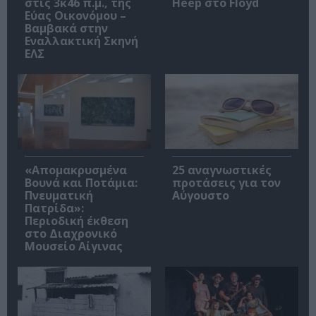
στις 3κ46 π.μ., της
Heep στο Floyd
Εύας Οικονόμου –
Βαμβακά στην
Εναλλακτική Σκηνή
ΕΛΣ
«Απομακρυσμένα
25 αναγνωστικές
Βουνά και Ποτάμια:
προτάσεις για τον
Πνευματική
Αύγουστο
Πατρίδα»:
Περιοδική έκθεση
στο Διαχρονικό
Μουσείο Αίγινας