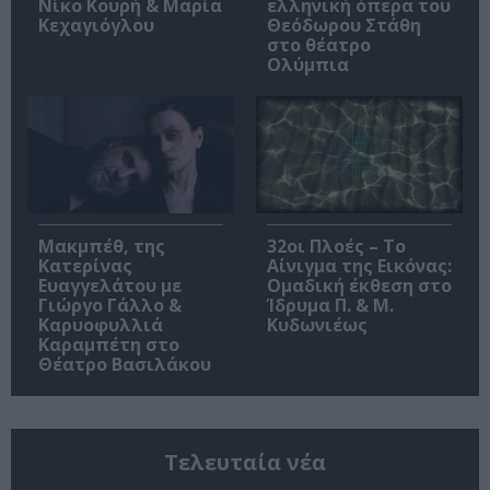
Νίκο Κουρή & Μαρία
ελληνική όπερα του
Κεχαγιόγλου
Θεόδωρου Στάθη
στο θέατρο
Ολύμπια
Μακμπέθ, της
32οι Πλοές – Το
Κατερίνας
Αίνιγμα της Εικόνας:
Ευαγγελάτου με
Ομαδική έκθεση στο
Γιώργο Γάλλο &
Ίδρυμα Π. & Μ.
Καρυοφυλλιά
Κυδωνιέως
Καραμπέτη στο
Θέατρο Βασιλάκου
Τελευταία νέα