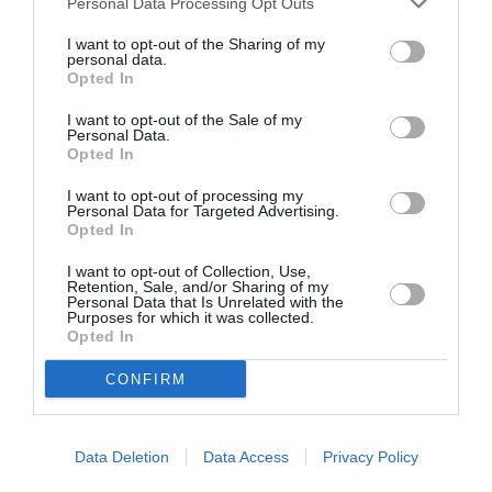
Personal Data Processing Opt Outs
I want to opt-out of the Sharing of my
personal data.
Opted In
I want to opt-out of the Sale of my
Personal Data.
Opted In
Το Ροκ το Ελληνικό:
Η Ελεωνόρα
Ο Κώστας Τουρνάς
Ζουγανέλη για δύο
I want to opt-out of processing my
και ο Διονύσης
μοναδικές
Personal Data for Targeted Advertising.
Τσακνής στο
συναυλίες στην
Opted In
Θέατρο Άλσος ΔΕΗ
Κρήτη
I want to opt-out of Collection, Use,
Retention, Sale, and/or Sharing of my
Personal Data that Is Unrelated with the
Purposes for which it was collected.
Opted In
CONFIRM
Το 2ο Triethnés
Στα τραγούδια μας
Festival επιστρέφει
χωράνε όλα όσα
Data Deletion
Data Access
Privacy Policy
στις Πρέσπες
αγαπάμε: Η
Φωτεινή