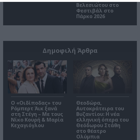
Βελεσιώτου στο
Φεστιβάλ στο
Πάρκο 2026
Δημοφιλή Άρθρα
O «Οιδίποδας» του
Θεοδώρα,
Ρόμπερτ Άικ ξανά
Αυτοκράτειρα του
στη Στέγη – Με τους
Βυζαντίου: Η νέα
Νίκο Κουρή & Μαρία
ελληνική όπερα του
Κεχαγιόγλου
Θεόδωρου Στάθη
στο θέατρο
Ολύμπια