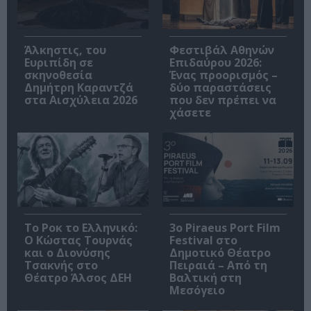
Άλκηστις, του
Φεστιβάλ Αθηνών
Ευριπίδη σε
Επιδαύρου 2026:
σκηνοθεσία
Ένας προορισμός –
Δημήτρη Καραντζά
δύο παραστάσεις
στα Αισχύλεια 2026
που δεν πρέπει να
χάσετε
Το Ροκ το Ελληνικό:
3o Piraeus Port Film
Ο Κώστας Τουρνάς
Festival στο
και ο Διονύσης
Δημοτικό Θέατρο
Τσακνής στο
Πειραιά – Από τη
Θέατρο Άλσος ΔΕΗ
Βαλτική στη
Μεσόγειο