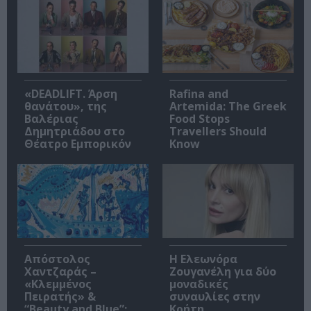
«DEADLIFT. Άρση
Rafina and
θανάτου», της
Artemida: The Greek
Βαλέριας
Food Stops
Δημητριάδου στο
Travellers Should
Θέατρο Εμπορικόν
Know
Απόστολος
Η Ελεωνόρα
Χαντζαράς –
Ζουγανέλη για δύο
«Κλεμμένος
μοναδικές
Πειρατής» &
συναυλίες στην
“Beauty and Blue”:
Κρήτη