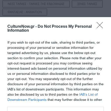
ΝΕΕΣ ΤΑΙΝΙΕΣ - ΤΑΙΝΙΕΣ ΤΗΣ ΕΒΔΟΜΑΔΑΣ
ΞΕΝΕΣ ΤΑΙΝΙΕΣ
ΦΑΝΤΑΣΙΑΣ - ANIMATION
Newsletter
CultureNow.gr -
Do Not Process My Personal
Information
Κάθε βδομάδα στο e-mail σας τα τελευταία νέα για
την Τέχνη και τον Πολιτισμό!
If you wish to opt-out of the sale, sharing to third parties, or
processing of your personal or sensitive information for
targeted advertising by us, please use the below opt-out
section to confirm your selection. Please note that after your
opt-out request is processed you may continue seeing
interest-based ads based on personal information utilized by
Ακολουθήστε το Culturenow.gr
us or personal information disclosed to third parties prior to
your opt-out. You may separately opt-out of the further
disclosure of your personal information by third parties on the
IAB’s list of downstream participants. This information may
also be disclosed by us to third parties on the
IAB’s List of
Σχετικά Άρθρα
Downstream Participants
that may further disclose it to other
third parties.