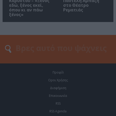
Καρύστου – «Ξένος
Παντελή Αμπαζή
εδώ, ξένος εκεί,
στο Θέατρο
όπου κι αν πάω
Ρεματιάς
ξένος»
Προφίλ
Οροι Χρήσης
Διαφήμιση
Επικοινωνία
RSS
RSS Agenda