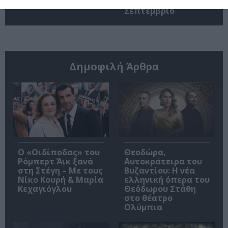
Brand New Day”
κάνει πρεμιέρα τον
Σεπτέμβριο
Δημοφιλή Άρθρα
O «Οιδίποδας» του
Θεοδώρα,
Ρόμπερτ Άικ ξανά
Αυτοκράτειρα του
στη Στέγη – Με τους
Βυζαντίου: Η νέα
Νίκο Κουρή & Μαρία
ελληνική όπερα του
Κεχαγιόγλου
Θεόδωρου Στάθη
στο θέατρο
Ολύμπια