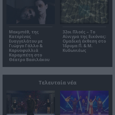
Μακμπέθ, της
32οι Πλοές – Το
Κατερίνας
Αίνιγμα της Εικόνας:
Ευαγγελάτου με
Ομαδική έκθεση στο
Γιώργο Γάλλο &
Ίδρυμα Π. & Μ.
Καρυοφυλλιά
Κυδωνιέως
Καραμπέτη στο
Θέατρο Βασιλάκου
Τελευταία νέα