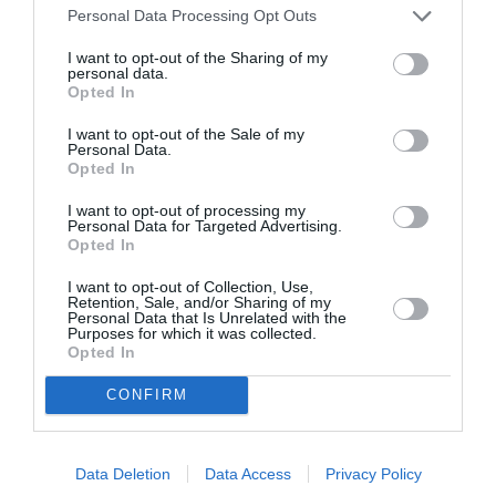
Personal Data Processing Opt Outs
I want to opt-out of the Sharing of my
personal data.
Opted In
I want to opt-out of the Sale of my
Η Μισέλ Φάιφερ
Προβολές με
Personal Data.
αποκάλυψε ότι δεν
ελεύθερη είσοδο
Opted In
θέλει να
στον Θερινό
πρωταγωνιστήσει
Δημοτικό
I want to opt-out of processing my
ποτέ ξανά σε ταινία
Κινηματογράφο
Personal Data for Targeted Advertising.
Αγίας Παρασκευής |
Opted In
10-16/8
I want to opt-out of Collection, Use,
Retention, Sale, and/or Sharing of my
Personal Data that Is Unrelated with the
Purposes for which it was collected.
Opted In
CONFIRM
Εισπράξεις πάνω
Η νέα ταινία
από 1 δισ. δολάρια
“Without Blood” της
Data Deletion
Data Access
Privacy Policy
για το “Spider-Man:
Αντζελίνα Τζολί θα