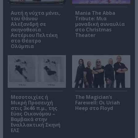
Αυτή η νύχτα μένει,
Mania The Abba
του Θάνου
Tribute: Μια
Αλεξανδρή σε
μοναδική συναυλία
σκηνοθεσία
στο Christmas
Αστέριου Πελτέκη
Theater
στο Θέατρο
Ολύμπια
Μεσοτοιχίες ή
The Magician’s
Μικρή Προσευχή
Farewell: Οι Uriah
στις 3κ46 π.μ., της
Heep στο Floyd
Εύας Οικονόμου –
Βαμβακά στην
Εναλλακτική Σκηνή
ΕΛΣ