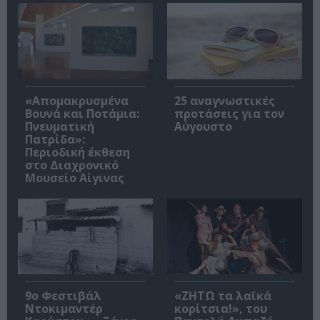
«Απομακρυσμένα
25 αναγνωστικές
Βουνά και Ποτάμια:
προτάσεις για τον
Πνευματική
Αύγουστο
Πατρίδα»:
Περιοδική έκθεση
στο Διαχρονικό
Μουσείο Αίγινας
9ο Φεστιβάλ
«ΖΗΤΩ τα λαϊκά
Ντοκιμαντέρ
κορίτσια!», του