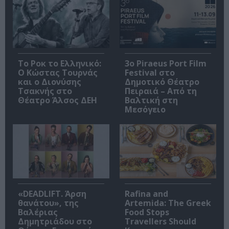
Το Ροκ το Ελληνικό:
3o Piraeus Port Film
Ο Κώστας Τουρνάς
Festival στο
και ο Διονύσης
Δημοτικό Θέατρο
Τσακνής στο
Πειραιά – Από τη
Θέατρο Άλσος ΔΕΗ
Βαλτική στη
Μεσόγειο
«DEADLIFT. Άρση
Rafina and
θανάτου», της
Artemida: The Greek
Βαλέριας
Food Stops
Δημητριάδου στο
Travellers Should