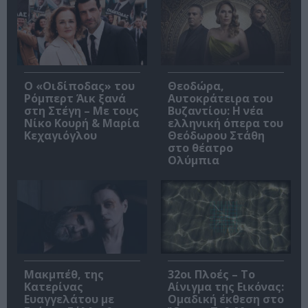
O «Οιδίποδας» του
Θεοδώρα,
Ρόμπερτ Άικ ξανά
Αυτοκράτειρα του
στη Στέγη – Με τους
Βυζαντίου: Η νέα
Νίκο Κουρή & Μαρία
ελληνική όπερα του
Κεχαγιόγλου
Θεόδωρου Στάθη
στο θέατρο
Ολύμπια
Μακμπέθ, της
32οι Πλοές – Το
Κατερίνας
Αίνιγμα της Εικόνας:
Ευαγγελάτου με
Ομαδική έκθεση στο