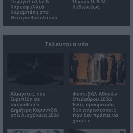
Γιώργο Γάλλο &
Ίδρυμα Π. & Μ.
Καρυοφυλλιά
Κυδωνιέως
Καραμπέτη στο
Θέατρο Βασιλάκου
Τελευταία νέα
Άλκηστις, του
Φεστιβάλ Αθηνών
Ευριπίδη σε
Επιδαύρου 2026:
σκηνοθεσία
Ένας προορισμός –
Δημήτρη Καραντζά
δύο παραστάσεις
στα Αισχύλεια 2026
που δεν πρέπει να
χάσετε