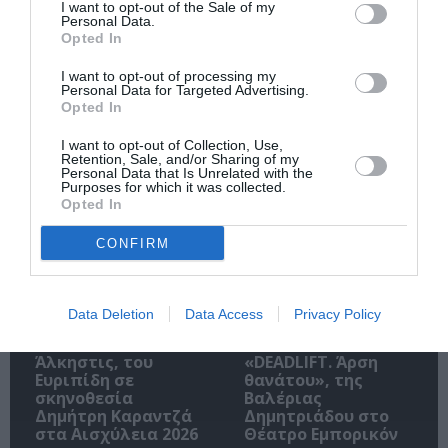
I want to opt-out of the Sale of my
Personal Data.
Opted In
I want to opt-out of processing my
Ακολουθήστε το Culturenow.gr
Personal Data for Targeted Advertising.
Opted In
I want to opt-out of Collection, Use,
Retention, Sale, and/or Sharing of my
Personal Data that Is Unrelated with the
Purposes for which it was collected.
Σχετικά Άρθρα
Opted In
CONFIRM
Data Deletion
Data Access
Privacy Policy
Άλκηστις, του
«DEADLIFT. Άρση
Ευριπίδη σε
θανάτου», της
σκηνοθεσία
Βαλέριας
Δημήτρη Καραντζά
Δημητριάδου στο
στα Αισχύλεια 2026
Θέατρο Εμπορικόν