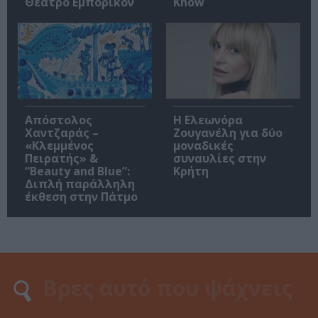
Θέατρο Εμπορικόν
Know
Απόστολος
Η Ελεωνόρα
Χαντζαράς –
Ζουγανέλη για δύο
«Κλεμμένος
μοναδικές
Πειρατής» &
συναυλίες στην
“Beauty and Blue”:
Κρήτη
Διπλή παράλληλη
έκθεση στην Πάτμο