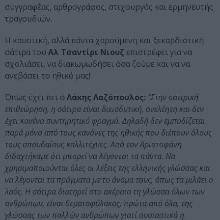
συγγραφέας, αρθρογράφος, στιχουργός και ερμηνευτής
τραγουδιών.
Η καυστική, αλλά πάντα χαρούμενη και ξεκαρδιστική
σάτιρα του
Αλ Τσαντίρι Νιουζ
επιστρέφει για να
σχολιάσει, να διακωμωδήσει όσα ζούμε και να να
ανεβάσει το ηθικό μας!
Όπως έχει πει ο
Λάκης Λαζόπουλος:
“Στην σατιρική
επιθεώρηση, η σάτιρα είναι διεισδυτική, ανελέητη και δεν
έχει κανένα συντηρητικό φραγμό. Δηλαδή δεν εμποδίζεται
παρά μόνο από τους κανόνες της ηθικής που διέπουν όλους
τους σπουδαίους καλλιτέχνες. Από τον Αριστοφάνη
διδαχτήκαμε ότι μπορεί να λέγονται τα πάντα. Να
χρησιμοποιούνται όλες οι λέξεις της ελληνικής γλώσσας και
να λέγονται τα πράγματα με το όνομα τους, όπως τα μιλάει ο
λαός. Η σάτιρα διατηρεί στο ακέραιο τη γλώσσα όλων των
ανθρώπων, είναι θεματοφύλακας, πρώτα από όλα, της
γλώσσας των πολλών ανθρώπων γιατί ουσιαστικά η