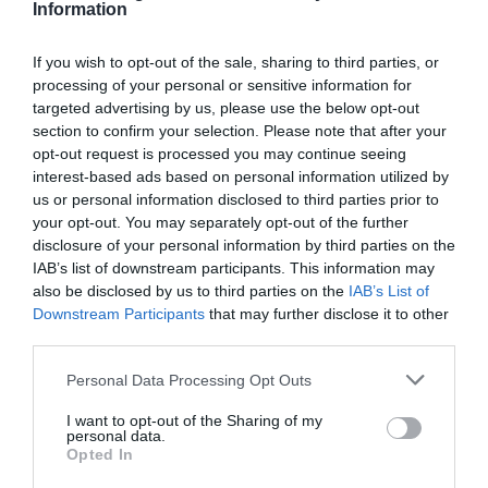
Information
Ακολουθήστε το Culturenow.gr στο
Google News
και
If you wish to opt-out of the sale, sharing to third parties, or
μάθετε πρώτοι όλες τις ειδήσεις
processing of your personal or sensitive information for
targeted advertising by us, please use the below opt-out
section to confirm your selection. Please note that after your
Δείτε όλα τα
τελευταία νέα
για την Τέχνη και τον
opt-out request is processed you may continue seeing
Πολιτισμό στο
Culturenow.gr
interest-based ads based on personal information utilized by
us or personal information disclosed to third parties prior to
Νέοι Διαγωνισμοί
❯
your opt-out. You may separately opt-out of the further
disclosure of your personal information by third parties on the
Tags
IAB’s list of downstream participants. This information may
also be disclosed by us to third parties on the
IAB’s List of
STAND UP COMEDY
ΛΑΚΗΣ ΛΑΖΟΠΟΥΛΟΣ
Downstream Participants
that may further disclose it to other
third parties.
Newsletter
Personal Data Processing Opt Outs
Κάθε βδομάδα στο e-mail σας τα τελευταία νέα για
I want to opt-out of the Sharing of my
την Τέχνη και τον Πολιτισμό!
personal data.
Opted In