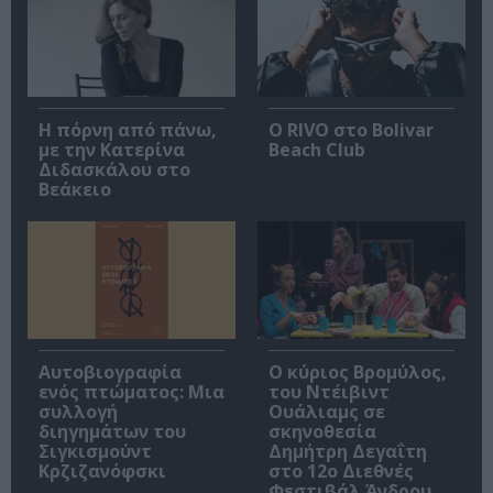
Η πόρνη από πάνω,
Ο RIVO στο Bolivar
με την Κατερίνα
Beach Club
Διδασκάλου στο
Βεάκειο
Αυτοβιογραφία
O κύριος Βρομύλος,
ενός πτώματος: Μια
του Ντέιβιντ
συλλογή
Ουάλιαμς σε
διηγημάτων του
σκηνοθεσία
Σιγκισμούντ
Δημήτρη Δεγαΐτη
Κρζιζανόφσκι
στο 12ο Διεθνές
Φεστιβάλ Άνδρου