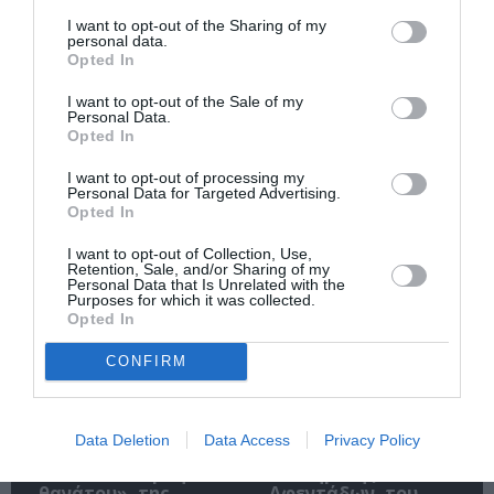
Σχετικά Άρθρα
I want to opt-out of the Sharing of my
personal data.
Opted In
I want to opt-out of the Sale of my
Personal Data.
Opted In
I want to opt-out of processing my
Personal Data for Targeted Advertising.
Η πόρνη από πάνω,
Άλκηστις, του
Opted In
με την Κατερίνα
Ευριπίδη σε
Διδασκάλου στο
σκηνοθεσία
I want to opt-out of Collection, Use,
Βεάκειο
Δημήτρη Καραντζά
Retention, Sale, and/or Sharing of my
Personal Data that Is Unrelated with the
στα Αισχύλεια 2026
Purposes for which it was collected.
Opted In
CONFIRM
Data Deletion
Data Access
Privacy Policy
«DEADLIFT. Άρση
Ο Υπηρέτης δύο
θανάτου», της
Αφεντάδων, του