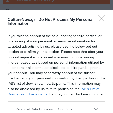
Tags
CultureNow.gr -
Do Not Process My Personal
ΔΡΑΜΑ - ΚΟΙΝΩΝΙΚΟ - ΣΥΓΧΡΟΝΟ
ΕΛΛΗΝΙΚΟ ΕΡΓΟ
Information
ΘΕΑΤΡΙΚΕΣ ΠΑΡΑΣΤΑΣΕΙΣ 2019 - 2020
ΣΑΚΗΣ ΣΕΡΕΦΑΣ
If you wish to opt-out of the sale, sharing to third parties, or
processing of your personal or sensitive information for
Newsletter
targeted advertising by us, please use the below opt-out
Κάθε βδομάδα στο e-mail σας τα τελευταία νέα για
section to confirm your selection. Please note that after your
την Τέχνη και τον Πολιτισμό!
opt-out request is processed you may continue seeing
interest-based ads based on personal information utilized by
us or personal information disclosed to third parties prior to
your opt-out. You may separately opt-out of the further
disclosure of your personal information by third parties on the
IAB’s list of downstream participants. This information may
also be disclosed by us to third parties on the
IAB’s List of
Ακολουθήστε το Culturenow.gr
Downstream Participants
that may further disclose it to other
third parties.
Personal Data Processing Opt Outs