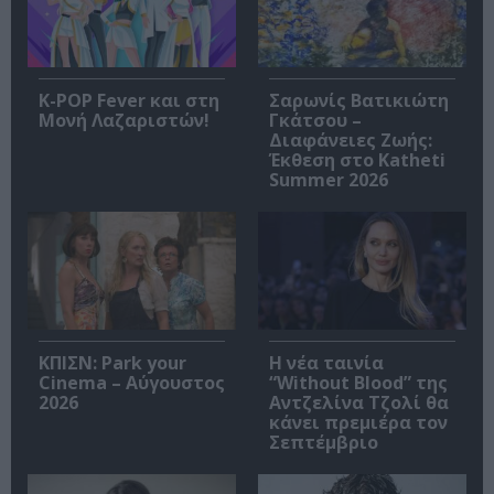
K-POP Fever και στη
Σαρωνίς Βατικιώτη
Μονή Λαζαριστών!
Γκάτσου –
Διαφάνειες Ζωής:
Έκθεση στο Katheti
Summer 2026
ΚΠΙΣΝ: Park your
Η νέα ταινία
Cinema – Αύγουστος
“Without Blood” της
2026
Αντζελίνα Τζολί θα
κάνει πρεμιέρα τον
Σεπτέμβριο