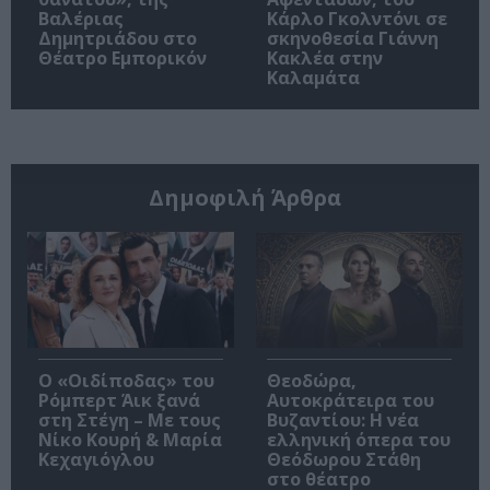
Βαλέριας
Κάρλο Γκολντόνι σε
Δημητριάδου στο
σκηνοθεσία Γιάννη
Θέατρο Εμπορικόν
Κακλέα στην
Καλαμάτα
Δημοφιλή Άρθρα
O «Οιδίποδας» του
Θεοδώρα,
Ρόμπερτ Άικ ξανά
Αυτοκράτειρα του
στη Στέγη – Με τους
Βυζαντίου: Η νέα
Νίκο Κουρή & Μαρία
ελληνική όπερα του
Κεχαγιόγλου
Θεόδωρου Στάθη
στο θέατρο