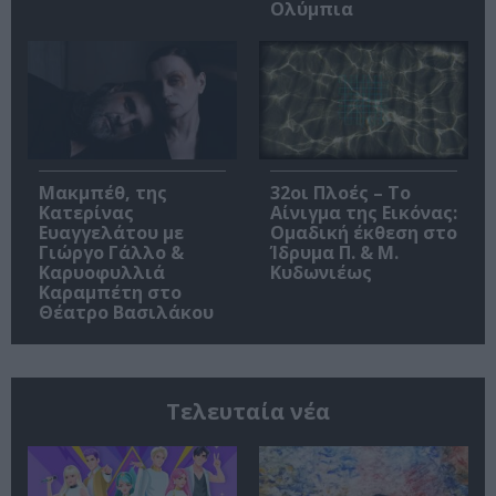
Ολύμπια
Μακμπέθ, της
32οι Πλοές – Το
Κατερίνας
Αίνιγμα της Εικόνας:
Ευαγγελάτου με
Ομαδική έκθεση στο
Γιώργο Γάλλο &
Ίδρυμα Π. & Μ.
Καρυοφυλλιά
Κυδωνιέως
Καραμπέτη στο
Θέατρο Βασιλάκου
Τελευταία νέα