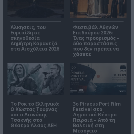
Άλκηστις, του
Φεστιβάλ Αθηνών
Ευριπίδη σε
Επιδαύρου 2026:
σκηνοθεσία
Ένας προορισμός –
Δημήτρη Καραντζά
δύο παραστάσεις
στα Αισχύλεια 2026
που δεν πρέπει να
χάσετε
Το Ροκ το Ελληνικό:
3o Piraeus Port Film
Ο Κώστας Τουρνάς
Festival στο
και ο Διονύσης
Δημοτικό Θέατρο
Τσακνής στο
Πειραιά – Από τη
Θέατρο Άλσος ΔΕΗ
Βαλτική στη
Μεσόγειο