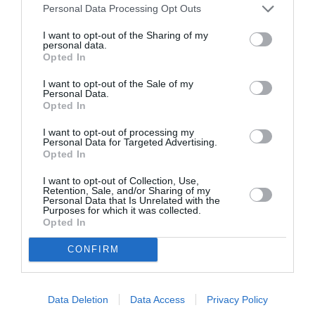
Personal Data Processing Opt Outs
I want to opt-out of the Sharing of my
personal data.
Opted In
I want to opt-out of the Sale of my
Personal Data.
Άλκηστις, του
«DEADLIFT. Άρση
Opted In
Ευριπίδη σε
θανάτου», της
σκηνοθεσία
Βαλέριας
I want to opt-out of processing my
Δημήτρη Καραντζά
Δημητριάδου στο
Personal Data for Targeted Advertising.
στα Αισχύλεια 2026
Θέατρο Εμπορικόν
Opted In
I want to opt-out of Collection, Use,
Retention, Sale, and/or Sharing of my
Personal Data that Is Unrelated with the
Purposes for which it was collected.
Opted In
CONFIRM
Ο Υπηρέτης δύο
«Νίκος Ξυλούρης, ο
Αφεντάδων, του
Αρχάγγελος της
Κάρλο Γκολντόνι σε
Κρήτης», σε
Data Deletion
Data Access
Privacy Policy
σκηνοθεσία Γιάννη
σκηνοθεσία
Κακλέα στην
Νικορέστη