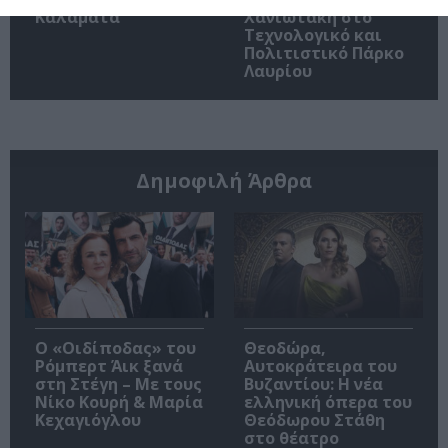
Καλαμάτα
Χανιωτάκη στο
Τεχνολογικό και
Πολιτιστικό Πάρκο
Λαυρίου
Δημοφιλή Άρθρα
O «Οιδίποδας» του
Θεοδώρα,
Ρόμπερτ Άικ ξανά
Αυτοκράτειρα του
στη Στέγη – Με τους
Βυζαντίου: Η νέα
Νίκο Κουρή & Μαρία
ελληνική όπερα του
Κεχαγιόγλου
Θεόδωρου Στάθη
στο θέατρο