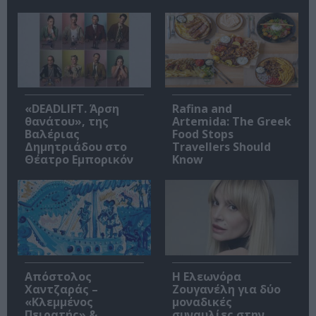
«DEADLIFT. Άρση
Rafina and
θανάτου», της
Artemida: The Greek
Βαλέριας
Food Stops
Δημητριάδου στο
Travellers Should
Θέατρο Εμπορικόν
Know
Απόστολος
Η Ελεωνόρα
Χαντζαράς –
Ζουγανέλη για δύο
«Κλεμμένος
μοναδικές
Πειρατής» &
συναυλίες στην