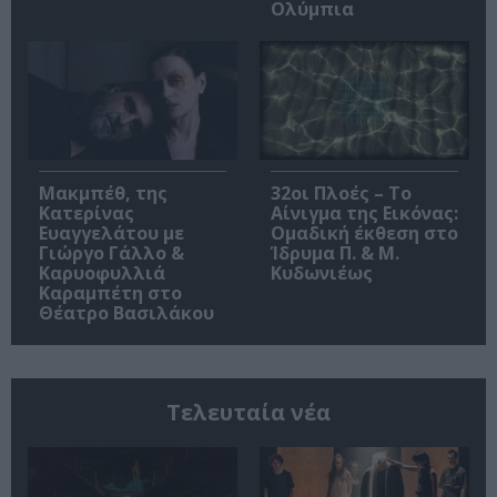
Ολύμπια
Μακμπέθ, της
32οι Πλοές – Το
Κατερίνας
Αίνιγμα της Εικόνας:
Ευαγγελάτου με
Ομαδική έκθεση στο
Γιώργο Γάλλο &
Ίδρυμα Π. & Μ.
Καρυοφυλλιά
Κυδωνιέως
Καραμπέτη στο
Θέατρο Βασιλάκου
Τελευταία νέα