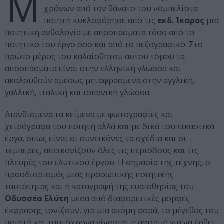
Μ
χρόνων από τον θάνατο του νομπελίστα
ποιητή κυκλοφόρησε από τις
εκδ. Ίκαρος
μια
ποιητική ανθολογία με αποσπάσματα τόσο από το
ποιητικό του έργο όσο και από το πεζογραφικό. Στο
πρώτο μέρος του καλαίσθητου αυτού τόμου τα
αποσπάσματα είναι στην ελληνική γλώσσα και
ακολουθούν αμέσως μεταφρασμένα στην αγγλική,
γαλλική, ιταλική και ισπανική γλώσσα.
Διανθισμένα τα κείμενα με φωτογραφίες και
χειρόγραφα του ποιητή αλλά και με δικά του εικαστικά
έργα, όπως είναι οι συνεικόνες τα σχέδια και οι
τέμπερες, απεικονίζουν όλες τις περιόδους και τις
πλευρές του ελυτικού έργου. Η σημασία της τέχνης, ο
προσδιορισμός μιας προσωπικής ποιητικής
ταυτότητας και η καταγραφή της ευαισθησίας του
Οδυσσέα Ελύτη
μέσα από διαφορετικές μορφές
έκφρασης τονίζουν, για μια ακόμη φορά, το μέγεθος του
ποιητή και ταυτόχρονα γίνονται η αφορμή για να έρθει