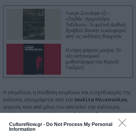
Γιανγκ Σιουάνγκ-τζι –
«Ταϊβάν: Ημερολόγιο
Ταξιδιού»: Το φετινό Διεθνές
Βραβείο Booker κυκλοφορεί
από τις εκδόσεις Βακχικόν
Η νύφη φόρεσε μαύρα: Το
νέο αστυνομικό
μυθιστόρημα του Κορνέλ
Γούλριτς
Η επιμέλεια, η σύνθεση κειμένων και ο σχεδιασμός της
έκδοσης υπογράφεται από την
Ιουλίτα Ηλιοπούλου
,
γεγονός που από μόνο του αποτελεί την καλύτερη
εγγύηση για την ποιότητα της έκδοσης. Το έργο
συνοδεύεται από 2cd με τα κείμενα του βιβλίου- άλλα
CultureNow.gr -
Do Not Process My Personal
ως απαγγελία και άλλα μελοποιημένα- με την συνθετική
Information