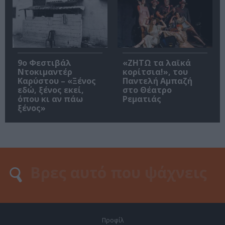
9ο Φεστιβάλ
«ΖΗΤΩ τα λαϊκά
Ντοκιμαντέρ
κορίτσια!», του
Καρύστου – «Ξένος
Παντελή Αμπαζή
εδώ, ξένος εκεί,
στο Θέατρο
όπου κι αν πάω
Ρεματιάς
ξένος»
Προφίλ