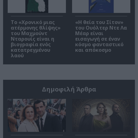
Το «Χρονικό μιας
«Η θεία του Σίτον»
ατέρμονης θλίψης»
του Ουόλτερ Ντε Λα
του Μαχμούντ
Μέαρ είναι
Νταρουίς είναι η
εισαγωγή σε έναν
βιογραφία ενός
κόσμο φανταστικό
κατατρεγμένου
και απόκοσμο
λαού
Δημοφιλή Άρθρα