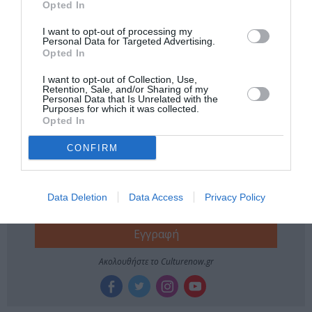
Opted In
Νέοι Διαγωνισμοί
❯
I want to opt-out of processing my
Personal Data for Targeted Advertising.
Opted In
Tags
I want to opt-out of Collection, Use,
Retention, Sale, and/or Sharing of my
ΕΚΔΟΣΕΙΣ ΙΚΑΡΟΣ
ΟΔΥΣΣΕΑΣ ΕΛΥΤΗΣ
Personal Data that Is Unrelated with the
Purposes for which it was collected.
Opted In
Newsletter
CONFIRM
Κάθε βδομάδα στο e-mail σας τα τελευταία νέα για
την Τέχνη και τον Πολιτισμό!
Data Deletion
Data Access
Privacy Policy
Ακολουθήστε το Culturenow.gr