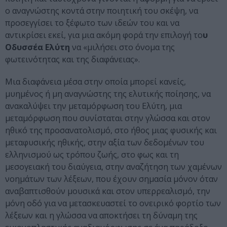
ο αναγνώστης κοντά στην ποιητική του σκέψη, να
προσεγγίσει το ξέφωτο των ιδεών του και να
αντικρίσει εκεί, για μια ακόμη φορά την επιλογή το
υ
Οδυσσέα Ελύτη
να «μιλήσει στο όνομα της
φωτεινότητας και της διαφάνειας».
Μια διαφάνεια μέσα στην οποία μπορεί κανείς,
μυημένος ή μη αναγνώστης της ελυτικής ποίησης, να
ανακαλύψει την μεταμόρφωση του Ελύτη, μια
μεταμόρφωση που συνίσταται στην γλώσσα και στον
ηθικό της προσανατολισμό, στο ήθος μιας φυσικής και
μεταφυσικής ηθικής, στην αξία των δεδομένων του
ελληνισμού ως τρόπου ζωής, στο φως και τη
μεσογειακή του διαύγεια, στην αναζήτηση των χαμένων
νοημάτων των λέξεων, που έχουν σημασία μόνον όταν
αναβαπτισθούν μουσικά και στον υπερρεαλισμό, την
μόνη οδό για να μετασκευαστεί το ονειρικό φορτίο των
λέξεων και η γλώσσα να αποκτήσει τη δύναμη της