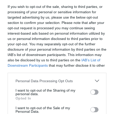
ευαισθησία του
Γιώργου Κουρουπού
. Τα κείμενα
ζωντανεύουν από την αισθαντικότητα και ερμηνευτική
If you wish to opt-out of the sale, sharing to third parties, or
υποκριτική της ίδιας της
Ιουλίτας Ηλιοπούλου
αλλά
processing of your personal or sensitive information for
targeted advertising by us, please use the below opt-out
και του
Δημήτρη Καταλειφού.
Στα μελοποιημένα
section to confirm your selection. Please note that after your
κομμάτια ο
Τάσης Χριστογιαννόπουλος
και η
opt-out request is processed you may continue seeing
Θεοδώρα Μπάκα
παρουσιάζουν σε μια άλλη διάσταση
interest-based ads based on personal information utilized by
τον ποιητικό λόγο και το αποτέλεσμα γίνεται ένα
us or personal information disclosed to third parties prior to
παράλληλο μουσικό ταξίδι σε ένα βιβλίο, στο οποίο
your opt-out. You may separately opt-out of the further
κυριαρχούν όλες οι μορφές των τεχνών στη μέγιστη
disclosure of your personal information by third parties on the
τους απόδοση.
IAB’s list of downstream participants. This information may
also be disclosed by us to third parties on the
IAB’s List of
Downstream Participants
that may further disclose it to other
Η επετειακή ποιητική ανθολογία
Ο κόσμος ο
third parties.
μικρός ό μέγας! του Οδυσσέα Ελύτη
κυκλοφορεί
από τις εκδόσεις Ίκαρος.
Personal Data Processing Opt Outs
Ακολουθήστε το Culturenow.gr στο
Google News
και
I want to opt-out of the Sharing of my
personal data.
μάθετε πρώτοι όλες τις ειδήσεις
Opted In
Δείτε όλα τα
τελευταία νέα
για την Τέχνη και τον
I want to opt-out of the Sale of my
Personal Data.
Πολιτισμό στο
Culturenow.gr