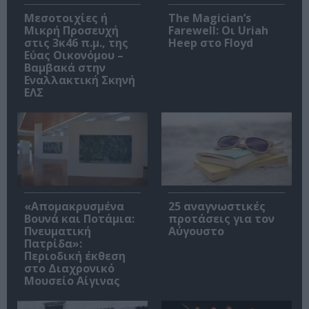
Μεσοτοιχίες ή
The Magician’s
Μικρή Προσευχή
Farewell: Οι Uriah
στις 3κ46 π.μ., της
Heep στο Floyd
Εύας Οικονόμου –
Βαμβακά στην
Εναλλακτική Σκηνή
ΕΛΣ
«Απομακρυσμένα
25 αναγνωστικές
Βουνά και Ποτάμια:
προτάσεις για τον
Πνευματική
Αύγουστο
Πατρίδα»:
Περιοδική έκθεση
στο Διαχρονικό
Μουσείο Αίγινας