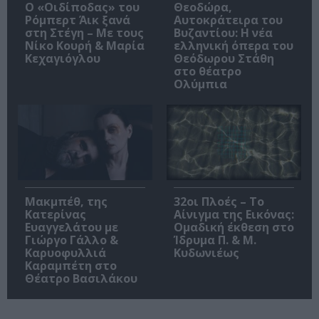
O «Οιδίποδας» του
Θεοδώρα,
Ρόμπερτ Άικ ξανά
Αυτοκράτειρα του
στη Στέγη – Με τους
Βυζαντίου: Η νέα
Νίκο Κουρή & Μαρία
ελληνική όπερα του
Κεχαγιόγλου
Θεόδωρου Στάθη
στο θέατρο
Ολύμπια
Μακμπέθ, της
32οι Πλοές – Το
Κατερίνας
Αίνιγμα της Εικόνας:
Ευαγγελάτου με
Ομαδική έκθεση στο
Γιώργο Γάλλο &
Ίδρυμα Π. & Μ.
Καρυοφυλλιά
Κυδωνιέως
Καραμπέτη στο
Θέατρο Βασιλάκου