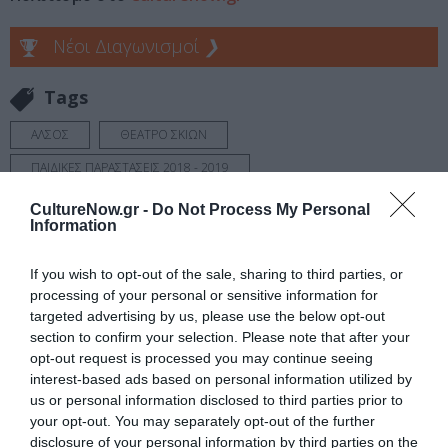
Νέοι Διαγωνισμοί
❯
Tags
ΑΛΣΟΣ
ΘΕΑΤΡΟ ΣΚΙΩΝ
ΠΑΙΔΙΚΕΣ ΠΑΡΑΣΤΑΣΕΙΣ 2018 - 2019
ΠΑΙΔΙΚΕΣ ΠΑΡΑΣΤΑΣΕΙΣ ΚΑΙ ΕΚΘΕΣΕΙΣ ΓΙΑ ΠΑΙΔΙΑ
CultureNow.gr -
Do Not Process My Personal
Information
Newsletter
If you wish to opt-out of the sale, sharing to third parties, or
Κάθε βδομάδα στο e-mail σας τα τελευταία νέα για
processing of your personal or sensitive information for
την Τέχνη και τον Πολιτισμό!
targeted advertising by us, please use the below opt-out
section to confirm your selection. Please note that after your
opt-out request is processed you may continue seeing
interest-based ads based on personal information utilized by
us or personal information disclosed to third parties prior to
your opt-out. You may separately opt-out of the further
Ακολουθήστε το Culturenow.gr
disclosure of your personal information by third parties on the