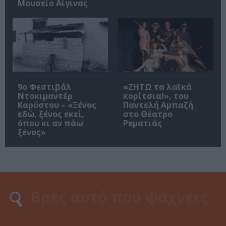
Μουσείο Αίγινας
9ο Φεστιβάλ
«ΖΗΤΩ τα λαϊκά
Ντοκιμαντέρ
κορίτσια!», του
Καρύστου – «Ξένος
Παντελή Αμπαζή
εδώ, ξένος εκεί,
στο Θέατρο
όπου κι αν πάω
Ρεματιάς
ξένος»