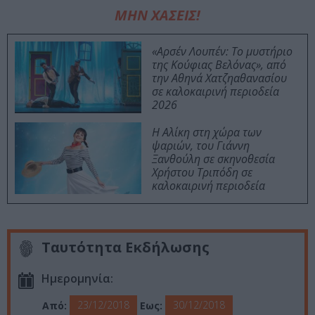
ΜΗΝ ΧΑΣΕΙΣ!
«Αρσέν Λουπέν: Το μυστήριο
της Κούφιας Βελόνας», από
την Αθηνά Χατζηαθανασίου
σε καλοκαιρινή περιοδεία
2026
Η Αλίκη στη χώρα των
ψαριών, του Γιάννη
Ξανθούλη σε σκηνοθεσία
Χρήστου Τριπόδη σε
καλοκαιρινή περιοδεία
Ταυτότητα Εκδήλωσης
Ημερομηνία:
23/12/2018
30/12/2018
Από:
Εως: