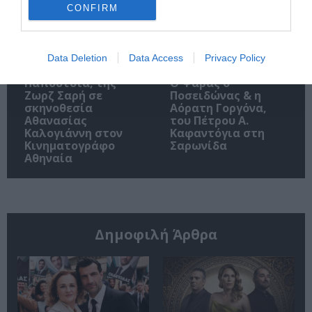
CONFIRM
Data Deletion
Data Access
Privacy Policy
Τα Στενά
Παράξενος βυθός –
Παπούτσια, της
Ο Ψαράς ο
Ζωρζ Σαρή σε
Ποσειδώνας & η
σκηνοθεσία
Αόρατη Γοργόνα,
Αθανασίας
του Πέτρου Α.
Καλογιάννη στον
Καφαντόγια στη
Κινηματογράφο
Σαρωνίδα
Αθηναία
Δημοφιλή Άρθρα