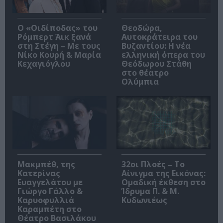
O «Οιδίποδας» του
Θεοδώρα,
Ρόμπερτ Άικ ξανά
Αυτοκράτειρα του
στη Στέγη – Με τους
Βυζαντίου: Η νέα
Νίκο Κουρή & Μαρία
ελληνική όπερα του
Κεχαγιόγλου
Θεόδωρου Στάθη
στο θέατρο
Ολύμπια
Μακμπέθ, της
32οι Πλοές – Το
Κατερίνας
Αίνιγμα της Εικόνας:
Ευαγγελάτου με
Ομαδική έκθεση στο
Γιώργο Γάλλο &
Ίδρυμα Π. & Μ.
Καρυοφυλλιά
Κυδωνιέως
Καραμπέτη στο
Θέατρο Βασιλάκου