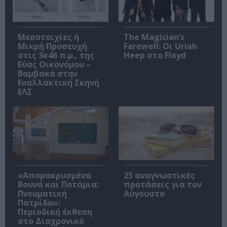
Μεσοτοιχίες ή
The Magician’s
Μικρή Προσευχή
Farewell: Οι Uriah
στις 3κ46 π.μ., της
Heep στο Floyd
Εύας Οικονόμου –
Βαμβακά στην
Εναλλακτική Σκηνή
ΕΛΣ
«Απομακρυσμένα
25 αναγνωστικές
Βουνά και Ποτάμια:
προτάσεις για τον
Πνευματική
Αύγουστο
Πατρίδα»:
Περιοδική έκθεση
στο Διαχρονικό