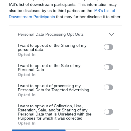
IAB’s list of downstream participants. This information may
also be disclosed by us to third parties on the
IAB’s List of
Downstream Participants
that may further disclose it to other
third parties.
Σχετικά Άρθρα
Personal Data Processing Opt Outs
I want to opt-out of the Sharing of my
personal data.
Opted In
I want to opt-out of the Sale of my
Personal Data.
Opted In
Πολυάννα Το
O κύριος Βρομύλος,
παιχνίδι της χαράς,
του Ντέιβιντ
I want to opt-out of processing my
Personal Data for Targeted Advertising.
της Κάρμεν
Ουάλιαμς σε
Opted In
Ρουγγέρη στο 55ο
σκηνοθεσία
Φεστιβάλ Ολύμπου
Δημήτρη Δεγαΐτη
I want to opt-out of Collection, Use,
2026
στο 12ο Διεθνές
Retention, Sale, and/or Sharing of my
Φεστιβάλ Άνδρου
Personal Data that Is Unrelated with the
Purposes for which it was collected.
Opted In