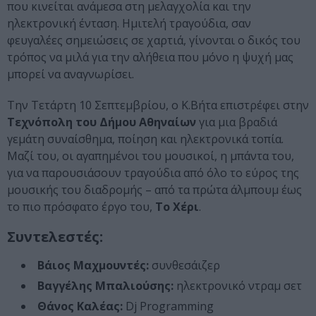
που κινείται ανάμεσα στη μελαγχολία και την
ηλεκτρονική ένταση. Ημιτελή τραγούδια, σαν
φευγαλέες σημειώσεις σε χαρτιά, γίνονται ο δικός του
τρόπος να μιλά για την αλήθεια που μόνο η ψυχή μας
μπορεί να αναγνωρίσει.
Την Τετάρτη 10 Σεπτεμβρίου, ο Κ.Βήτα επιστρέφει στην
Τεχνόπολη του Δήμου Αθηναίων
για μια βραδιά
γεμάτη συναίσθημα, ποίηση και ηλεκτρονικά τοπία.
Μαζί του, οι αγαπημένοι του μουσικοί, η μπάντα του,
για να παρουσιάσουν τραγούδια από όλο το εύρος της
μουσικής του διαδρομής – από τα πρώτα άλμπουμ έως
το πιο πρόσφατο έργο του,
Το Χέρι
.
Συντελεστές:
Βάιος Μαχμουντές:
συνθεσάιζερ
Βαγγέλης Μπαλιούσης:
ηλεκτρονικό ντραμ σετ
Θάνος Καλέας:
Dj Programming