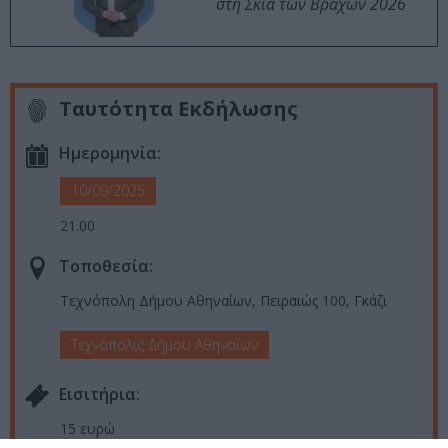
στη Σκιά των Βράχων 2026
Ταυτότητα Εκδήλωσης
Ημερομηνία:
10/09/2025
21.00
Τοποθεσία:
Τεχνόπολη Δήμου Αθηναίων, Πειραιώς 100, Γκάζι
Τεχνόπολις Δήμου Αθηναίων
Eισιτήρια:
15 ευρώ