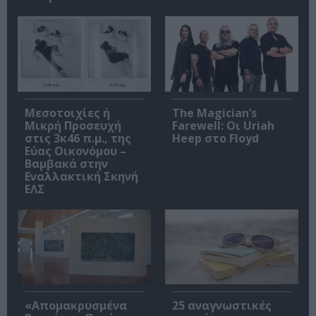
Μεσοτοιχίες ή
The Magician’s
Μικρή Προσευχή
Farewell: Οι Uriah
στις 3κ46 π.μ., της
Heep στο Floyd
Εύας Οικονόμου –
Βαμβακά στην
Εναλλακτική Σκηνή
ΕΛΣ
«Απομακρυσμένα
25 αναγνωστικές