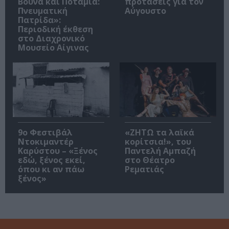
Βουνά και Ποτάμια:
προτάσεις για τον
Πνευματική
Αύγουστο
Πατρίδα»:
Περιοδική έκθεση
στο Διαχρονικό
Μουσείο Αίγινας
9ο Φεστιβάλ
«ΖΗΤΩ τα λαϊκά
Ντοκιμαντέρ
κορίτσια!», του
Καρύστου – «Ξένος
Παντελή Αμπαζή
εδώ, ξένος εκεί,
στο Θέατρο
όπου κι αν πάω
Ρεματιάς
ξένος»