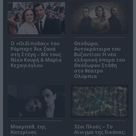
O «Οιδίποδας» του
Θεοδώρα,
Ρόμπερτ Άικ ξανά
Αυτοκράτειρα του
στη Στέγη – Με τους
Βυζαντίου: Η νέα
Νίκο Κουρή & Μαρία
ελληνική όπερα του
Κεχαγιόγλου
Θεόδωρου Στάθη
στο θέατρο
Ολύμπια
Μακμπέθ, της
32οι Πλοές – Το
Κατερίνας
Αίνιγμα της Εικόνας: