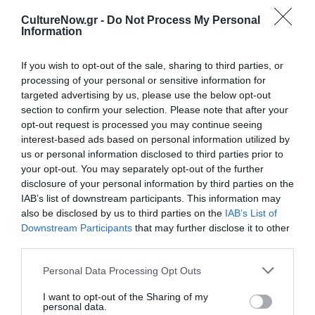
Πληροφορίες / Κρατήσεις:
CultureNow.gr -
Do Not Process My Personal
Information
athens-technopolis.gr
If you wish to opt-out of the sale, sharing to third parties, or
Ακολουθήστε το Culturenow.gr στο
Google News
και
processing of your personal or sensitive information for
μάθετε πρώτοι όλες τις ειδήσεις
targeted advertising by us, please use the below opt-out
section to confirm your selection. Please note that after your
opt-out request is processed you may continue seeing
Δείτε όλα τα
τελευταία νέα
για την Τέχνη και τον
interest-based ads based on personal information utilized by
Πολιτισμό στο
Culturenow.gr
us or personal information disclosed to third parties prior to
your opt-out. You may separately opt-out of the further
Νέοι Διαγωνισμοί
❯
disclosure of your personal information by third parties on the
IAB’s list of downstream participants. This information may
Tags
also be disclosed by us to third parties on the
IAB’s List of
Downstream Participants
that may further disclose it to other
ΗΛΕΚΤΡΟΝΙΚΗ - ΠΕΙΡΑΜΑΤΙΚΗ
ΚΑΛΟΚΑΙΡΙΝΕΣ ΣΥΝΑΥΛΙΕΣ
third parties.
ΚΩΝΣΤΑΝΤΙΝΟΣ ΒΗΤΑ
ΣΥΝΑΥΛΙΕΣ 2025
Personal Data Processing Opt Outs
I want to opt-out of the Sharing of my
Newsletter
personal data.