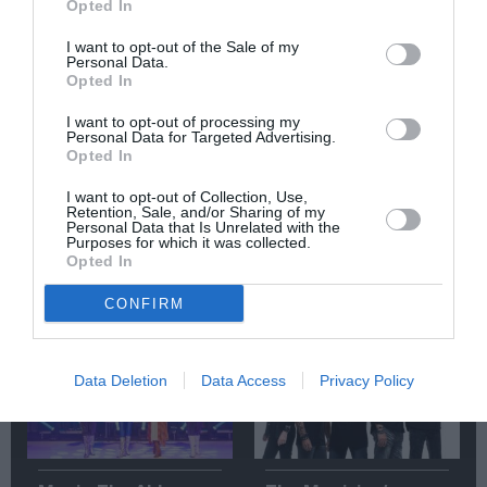
Opted In
Κάθε βδομάδα στο e-mail σας τα τελευταία νέα για
την Τέχνη και τον Πολιτισμό!
I want to opt-out of the Sale of my
Personal Data.
Opted In
I want to opt-out of processing my
Personal Data for Targeted Advertising.
Opted In
Ακολουθήστε το Culturenow.gr
I want to opt-out of Collection, Use,
Retention, Sale, and/or Sharing of my
Personal Data that Is Unrelated with the
Purposes for which it was collected.
Opted In
Σχετικά Άρθρα
CONFIRM
Data Deletion
Data Access
Privacy Policy