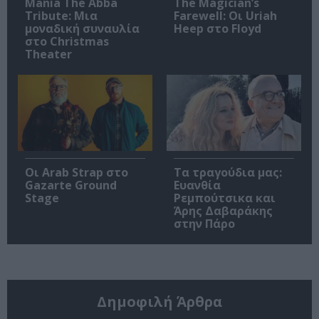
Mania The Abba
The Magician’s
Tribute: Μια
Farewell: Οι Uriah
μοναδική συναυλία
Heep στο Floyd
στο Christmas
Theater
Οι Arab Strap στο
Τα τραγούδια μας:
Gazarte Ground
Ευανθία
Stage
Ρεμπούτσικα και
Άρης Δαβαράκης
στην Πάρο
Δημοφιλή Άρθρα