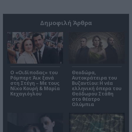
Δημοφιλή Άρθρα
O «Οιδίποδας» του
Θεοδώρα,
Ρόμπερτ Άικ ξανά
Αυτοκράτειρα του
στη Στέγη – Με τους
Βυζαντίου: Η νέα
Νίκο Κουρή & Μαρία
ελληνική όπερα του
Κεχαγιόγλου
Θεόδωρου Στάθη
στο θέατρο
Ολύμπια