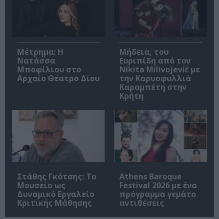
Μέτρημα: Η
Μήδεια, του
Νατάσσα
Ευριπίδη από τον
Μποφίλιου στο
Nikita Milivojević με
Αρχαίο Θέατρο Δίου
την Καρυοφυλλιά
Καραμπέτη στην
Κρήτη
Στάθης Γκότσης: Το
Athens Baroque
Μουσείο ως
Festival 2026 με ένα
Δυναμικό Εργαλείο
πρόγραμμα γεμάτο
Κριτικής Μάθησης
αντιθέσεις