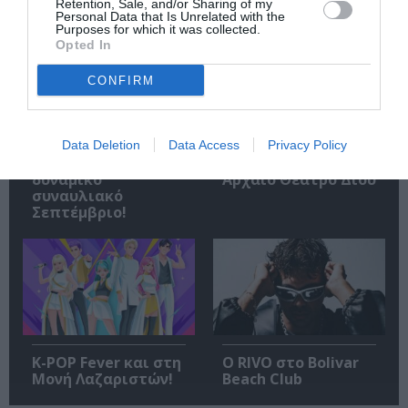
Retention, Sale, and/or Sharing of my
Personal Data that Is Unrelated with the
Purposes for which it was collected.
Opted In
CONFIRM
Η Μουσική
Μέτρημα: Η
Τεχνόπολη 2026
Νατάσσα
Data Deletion
Data Access
Privacy Policy
υποδέχεται έναν
Μποφίλιου στο
δυναμικό
Αρχαίο Θέατρο Δίου
συναυλιακό
Σεπτέμβριο!
K-POP Fever και στη
Ο RIVO στο Bolivar
Μονή Λαζαριστών!
Beach Club