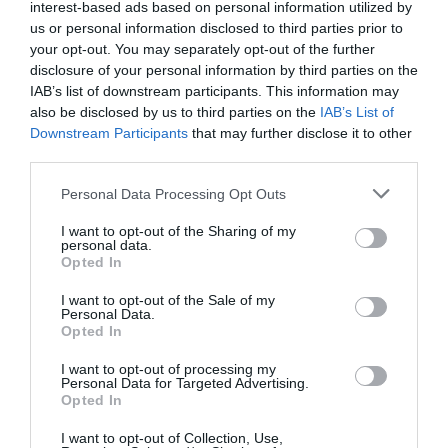
interest-based ads based on personal information utilized by
us or personal information disclosed to third parties prior to
POP - ROCK - ALTERNATIVE
TIKI ATHENS BAR
your opt-out. You may separately opt-out of the further
ΣΥΝΑΥΛΙΕΣ 2019
disclosure of your personal information by third parties on the
IAB’s list of downstream participants. This information may
also be disclosed by us to third parties on the
IAB’s List of
Newsletter
Downstream Participants
that may further disclose it to other
third parties.
Κάθε βδομάδα στο e-mail σας τα τελευταία νέα για
την Τέχνη και τον Πολιτισμό!
Personal Data Processing Opt Outs
I want to opt-out of the Sharing of my
personal data.
Opted In
I want to opt-out of the Sale of my
Ακολουθήστε το Culturenow.gr
Personal Data.
Opted In
I want to opt-out of processing my
Personal Data for Targeted Advertising.
Opted In
Σχετικά Άρθρα
I want to opt-out of Collection, Use,