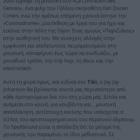
2000 έγραψε τη μουσική στο «La Confusion des
Genres», ένα φιλμ του Γάλλου σκηνοθέτη Ilan Duran
Cohen, ενώ την αμέσως επόμενη χρονιά έστηνε την
«Cosmodrome», μία έκθεση με έργα του για ήχο και
εικόνα, στην πόλη της Dijon. Ένας αμιγώς «Παριζιάνος»
στην αισθητική του. Με συνεχείς αλλαγές στην
εμφάνιση και ατελείωτους πειραματισμούς στη
μουσική, καταφέρνει έως τώρα να συνδυάζει, με
μοναδικό τρόπο, την trip hop, τη disco και την
electroclash.
Αυτή τη φορά όμως, και ειδικά στο
Tiki,
ο Jay Jay
Johanson θα βρίσκεται κοντά μας περισσότερο από
κάθε προηγούμενο live του στη χώρα μας. Δίπλα και
ανάμεσα στο κοινό, για κουβέντα και… μουσική
αποπλάνηση, αντίστοιχη εκείνης που υπόσχεται ο
τίτλος του αριστουργηματικού του περσινού άλμπουμ.
Το Spellbound είναι η απόδειξη ότι το μείγμα της
μουσικής του παραμένει το ίδιο μεθυστικό. Σε