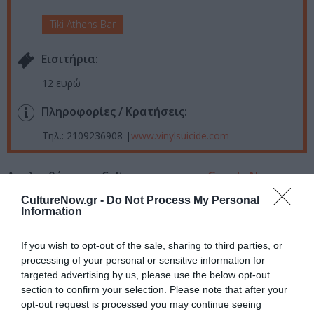
Tiki Athens Bar
Eισιτήρια:
12 ευρώ
Πληροφορίες / Κρατήσεις:
Τηλ.: 2109236908 |
www.vinylsuicide.com
Ακολουθήστε το Culturenow.gr στο
Google News
και
μάθετε πρώτοι όλες τις ειδήσεις
CultureNow.gr -
Do Not Process My Personal
Information
Δείτε όλα τα
τελευταία νέα
για την Τέχνη και τον
Πολιτισμό στο
Culturenow.gr
If you wish to opt-out of the sale, sharing to third parties, or
processing of your personal or sensitive information for
Νέοι Διαγωνισμοί
❯
targeted advertising by us, please use the below opt-out
section to confirm your selection. Please note that after your
opt-out request is processed you may continue seeing
Tags