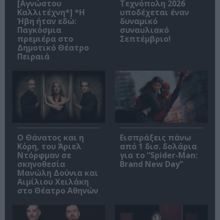
[Αγνώστου
Τεχνόπολη 2026
Καλλιτέχνη*] *Η
υποδέχεται έναν
Ήβη ήταν εδώ:
δυναμικό
Παγκόσμια
συναυλιακό
πρεμιέρα στο
Σεπτέμβριο!
Δημοτικό Θέατρο
Πειραιά
Ο Θάνατος και η
Εισπράξεις πάνω
Κόρη, του Άριελ
από 1 δισ. δολάρια
Ντόρφμαν σε
για το “Spider-Man:
σκηνοθεσία
Brand New Day”
Μανώλη Δούνια και
Αιμίλιου Χειλάκη
στο Θέατρο Αθηνών