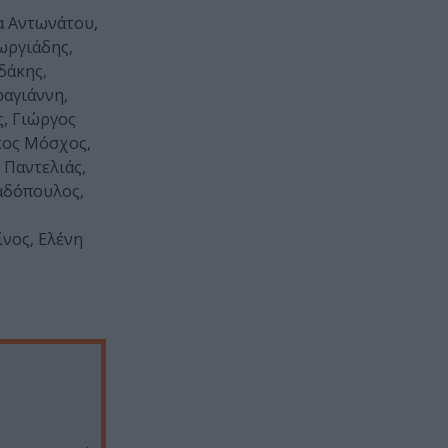
α Αντωνάτου,
ωργιάδης,
δάκης,
αγιάννη,
, Γιώργος
κος Μόσχος,
 Παντελιάς,
αδόπουλος,
νος, Ελένη