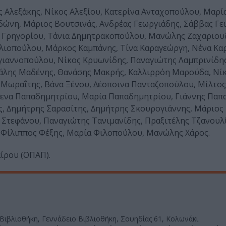
ος Αλεξάκης, Νίκος Αλεξίου, Κατερίνα Ανταχοπούλου, Μαρί
δώνη, Μάριος Βουτσινάς, Ανδρέας Γεωργιάδης, Σάββας Γε
ία Γρηγορίου, Τάνια ∆ηµητρακοπούλου, Μανώλης Ζαχαριου
λιοπούλου, Μάρκος Καµπάνης, Τίνα Καραγεώργη, Νένα Καρ
γιαννοπούλου, Νίκος Κρυωνίδης, Παναγιώτης Λαµπρινίδης
χάλης Μαδένης, Θανάσης Μακρής, Καλλιρρόη Μαρούδα, Νί
Μωραΐτης, Βάνα Ξένου, ∆έσποινα Πανταζοπούλου, Μίλτος
λενα Παπαδηµητρίου, Μαρία Παπαδηµητρίου, Γιάννης Παπ
, ∆ηµήτρης Σαρασίτης, ∆ηµήτρης Σκουρογιάννης, Μάριος
 Στεφάνου, Παναγιώτης Τανιµανίδης, Πραξιτέλης Τζανουλί
 Φίλιππος Φέξης, Μαρία Φιλοπούλου, Μανώλης Χάρος.
ίρου (ΟΠΑΠ).
Βιβλιοθήκη, Γεννάδειο Βιβλιοθήκη, Σουηδίας 61, Κολωνάκι