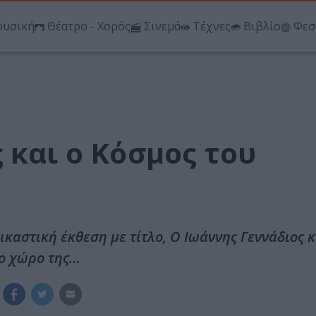
υσική
Θέατρο - Χορός
Σινεμά
Τέχνες
Βιβλίο
Φεσ
 και ο Κόσμος του
εικαστική έκθεση με τίτλο, Ο Ιωάννης Γεννάδιος 
το χώρο της…