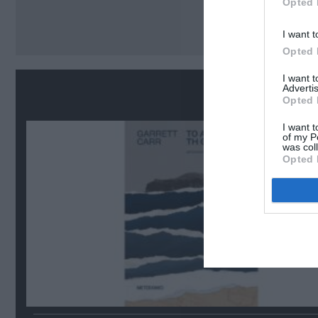
Opted 
Ακο
I want t
Opted 
I want 
Σ
Advertis
Opted 
I want t
of my P
was col
Opted 