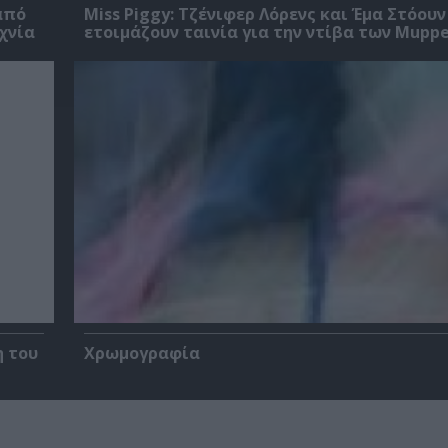
από
Miss Piggy: Τζένιφερ Λόρενς και Έμα Στόουν
χνία
ετοιμάζουν ταινία για την ντίβα των Mupp
η του
Χρωμογραφία