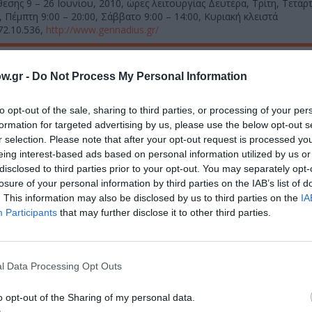
θεσης 9 – 26 Ιουνίου, 2010, ώρες λειτουργίας Δευτέρα, Τρίτη, Τετά
0, Πέμπτη 9:00 – 20:00, Σάββατο 9:00 – 14:00, Κυριακή κλειστά
 72.10.536,
http://www.gennadius.gr/
μάθετε πρώτοι όλες τις ειδήσεις
w.gr -
Do Not Process My Personal Information
ολιτισμό στο
Culturenow.gr
to opt-out of the sale, sharing to third parties, or processing of your per
formation for targeted advertising by us, please use the below opt-out s
r
Δες
r selection. Please note that after your opt-out request is processed y
eing interest-based ads based on personal information utilized by us or
disclosed to third parties prior to your opt-out. You may separately opt-
losure of your personal information by third parties on the IAB’s list of
. This information may also be disclosed by us to third parties on the
IA
ΙΡΙΣ ΚΡΗΤΙΚΟΥ
ΜΑΡΙΑ ΓΙΑΝΝΑΚΑΚΗ
Participants
that may further disclose it to other third parties.
νη και τον Πολιτισμό!
l Data Processing Opt Outs
o opt-out of the Sharing of my personal data.