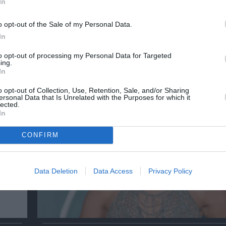
In
λουθήστε το Culturenow.gr
o opt-out of the Sale of my Personal Data.
In
to opt-out of processing my Personal Data for Targeted
χετικά Άρθρα
ing.
In
o opt-out of Collection, Use, Retention, Sale, and/or Sharing
ersonal Data that Is Unrelated with the Purposes for which it
lected.
In
CONFIRM
Data Deletion
Data Access
Privacy Policy