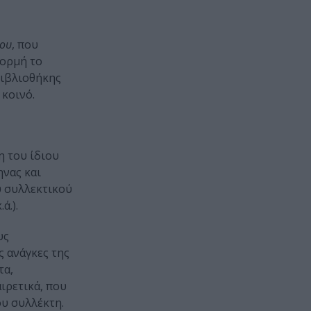
του
, που
φορμή το
Βιβλιοθήκης
 κοινό.
η του ίδιου
ηνας και
υ συλλεκτικού
ά.).
υς
ς ανάγκες της
τα,
ιρετικά, που
ου συλλέκτη.