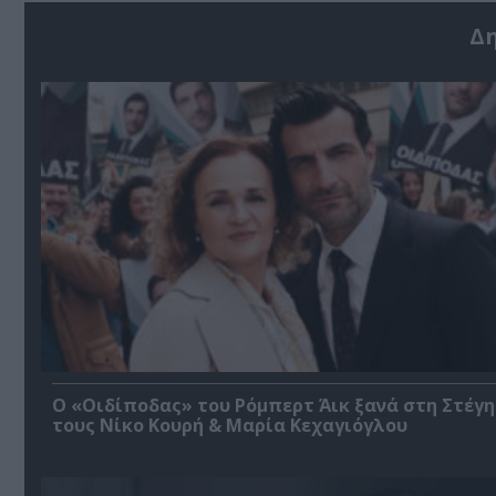
Δ
O «Οιδίποδας» του Ρόμπερτ Άικ ξανά στη Στέγη
τους Νίκο Κουρή & Μαρία Κεχαγιόγλου