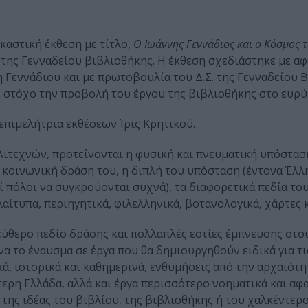
ικαστική έκθεση με τίτλο,
Ο Ιωάννης Γεννάδιος και ο Κόσμος 
 της Γενναδείου βιβλιοθήκης. Η έκθεση σχεδιάστηκε με α
 Γεννάδιου και με πρωτοβουλία του Δ.Σ. της Γενναδείου 
ε στόχο την προβολή του έργου της βιβλιοθήκης στο ευρύ
 επιμελήτρια εκθέσεων Ίρις Κρητικού.
ιτεχνών, προτείνονται η φυσική και πνευματική υπόστασ
ι κοινωνική δράση του, η διπλή του υπόσταση (έντονα Έλλ
ί πόλοι να συγκρούονται συχνά), τα διαφορετικά πεδία το
ίτυπα, περιηγητικά, φιλελληνικά, βοτανολογικά, χάρτες κ.
λεύθερο πεδίο δράσης και πολλαπλές εστίες έμπνευσης στο
 το έναυσμα σε έργα που θα δημιουργηθούν ειδικά για τι
ά, ιστορικά και καθημερινά, ενθυμήσεις από την αρχαιότη
τερη Ελλάδα, αλλά και έργα περισσότερο νοηματικά και αφα
της ιδέας του βιβλίου, της βιβλιοθήκης ή του χαλκέντερ