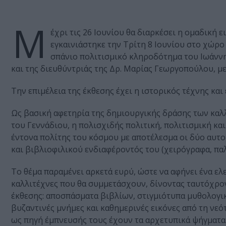
Μ
έχρι τις 26 Ιουνίου θα διαρκέσει η ομαδική ε
εγκαινιάστηκε την Τρίτη 8 Ιουνίου στο χώρο
σπάνιο πολιτισμικό κληροδότημα του Ιωάννη
και της διευθύντριάς της Δρ. Μαρίας Γεωργοπούλου, μ
Την επιμέλεια της έκθεσης έχει η ιστορικός τέχνης και
Ως βασική αφετηρία της δημιουργικής δράσης των καλλ
του Γεννάδιου, η πολισχιδής πολιτική, πολιτισμική κα
έντονα πολίτης του κόσμου με αποτέλεσμα οι δύο αυτο
και βιβλιοφιλικού ενδιαφέροντός του (χειρόγραφα, παλα
Το θέμα παραμένει αρκετά ευρύ, ώστε να αφήνει ένα ε
καλλιτέχνες που θα συμμετάσχουν, δίνοντας ταυτόχρονα
έκθεσης: αποσπάσματα βιβλίων, στιγμιότυπα μυθολογικ
βυζαντινές μνήμες και καθημερινές εικόνες από τη νεό
ως πηγή έμπνευσής τους έχουν τα αρχετυπικά ψήγματα 