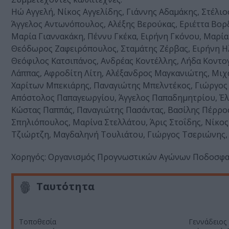
Ηώ Αγγελή, Νίκος Αγγελίδης, Γιάννης Αδαµάκης, Στέλι
Άγγελος Αντωνόπουλος, Αλέξης Βερούκας, Εριέττα Βορ
Μαρία Γιαννακάκη, Πέννυ Γκέκα, Ειρήνη Γκόνου, Μαρ
Θεόδωρος Ζαφειρόπουλος, Σταµάτης Ζέρβας, Ειρήνη Η
Θεόφιλος Κατσιπάνος, Ανδρέας Κοντέλλης, Λήδα Κοντο
Λάππας, Αφροδίτη Λίτη, Αλέξανδρος Μαγκανιώτης, Μι
Χαρίτων Μπεκιάρης, Παναγιώτης Μπελντέκος, Γιώργος 
Απόστολος Παπαγεωργίου, Άγγελος Παπαδηµητρίου, Έ
Κώστας Παππάς, Παναγιώτης Πασάντας, Βασίλης Πέρρος
Σπηλιόπουλος, Μαρίνα Στελλάτου, Άρις Στοΐδης, Νίκος
Τζιώρτζη, Μαγδαληνή Τουλιάτου, Γιώργος Τσεριώνης,
Χορηγός: Οργανισµός Προγνωστικών Αγώνων Ποδοσφα
Ταυτότητα
Τοποθεσία
Γεννάδειος 