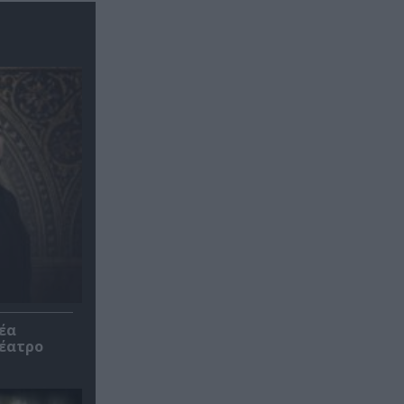
έα
θέατρο