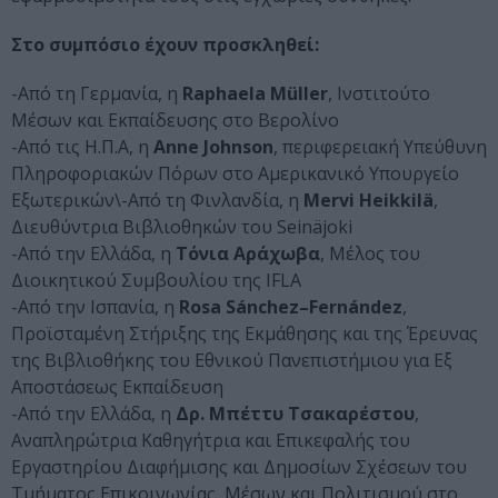
Στο συμπόσιο έχουν προσκληθεί:
-Από τη Γερμανία, η
Raphaela Müller
, Ινστιτούτο
Μέσων και Εκπαίδευσης στο Βερολίνο
-Από τις Η.Π.Α, η
Anne Johnson
, περιφερειακή Υπεύθυνη
Πληροφοριακών Πόρων στο Αμερικανικό Υπουργείο
Εξωτερικών\-Από τη Φινλανδία, η
Mervi Heikkilä
,
Διευθύντρια Βιβλιοθηκών του Seinäjoki
-Από την Ελλάδα, η
Τόνια Αράχωβα
, Μέλος του
Διοικητικού Συμβουλίου της IFLA
-Από την Ισπανία, η
Rosa
S
á
nchez
–
Fern
á
ndez
,
Προϊσταμένη Στήριξης της Εκμάθησης και της Έρευνας
της Βιβλιοθήκης του Εθνικού Πανεπιστήμιου για Εξ
Αποστάσεως Εκπαίδευση
-Από την Ελλάδα, η
Δρ. Μπέττυ Τσακαρέστου
,
Αναπληρώτρια Καθηγήτρια και Επικεφαλής του
Εργαστηρίου Διαφήμισης και Δημοσίων Σχέσεων του
Τμήματος Επικοινωνίας, Μέσων και Πολιτισμού στο