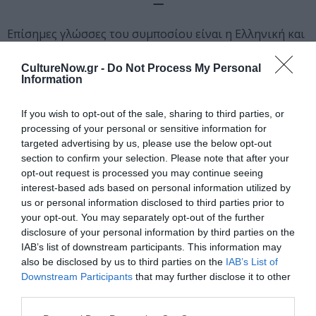
—
Επίσημες γλώσσες του συμποσίου είναι η Ελληνική και
η Αγγλική, ενώ θα υπάρχει ταυτόχρονη διερμηνεία από
τα Αγγλικά στα Ελληνικά και από τα Ελληνικά στα
CultureNow.gr -
Do Not Process My Personal
Information
Αγγλικά
.
Η είσοδος στο συμπόσιο είναι ελεύθερη.
Εγγραφές και δηλώσεις συμμετοχής
ΕΔΩ
, καθώς και
If you wish to opt-out of the sale, sharing to third parties, or
στη γραμματεία του συμποσίου την ημέρα διεξαγωγής
processing of your personal or sensitive information for
του. Στο τέλος του συμποσίου, θα δοθούν στους/ις
targeted advertising by us, please use the below opt-out
συμμετέχοντες/ουσες
βεβαιώσεις συμμετοχής.
section to confirm your selection. Please note that after your
opt-out request is processed you may continue seeing
interest-based ads based on personal information utilized by
Ταυτότητα Εκδήλωσης
us or personal information disclosed to third parties prior to
your opt-out. You may separately opt-out of the further
Ημερομηνία:
disclosure of your personal information by third parties on the
IAB’s list of downstream participants. This information may
01/12/2018
also be disclosed by us to third parties on the
IAB’s List of
Ώρες 10:00-14:30
Downstream Participants
that may further disclose it to other
third parties.
Τοποθεσία: