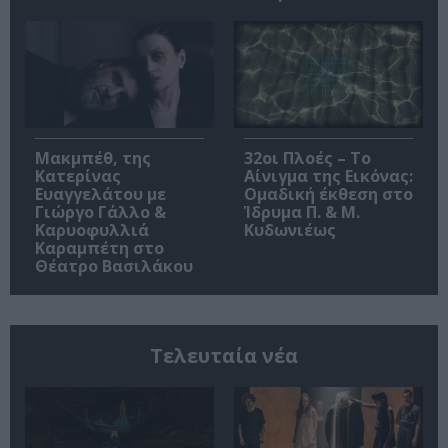
Μακμπέθ, της
32οι Πλοές – Το
Κατερίνας
Αίνιγμα της Εικόνας:
Ευαγγελάτου με
Ομαδική έκθεση στο
Γιώργο Γάλλο &
Ίδρυμα Π. & Μ.
Καρυοφυλλιά
Κυδωνιέως
Καραμπέτη στο
Θέατρο Βασιλάκου
Τελευταία νέα