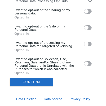
Personal Data Processing Opt Outs
Μέγαρο Μουσικής Αθηνών, Βασ. Σοφίας και Κόκκαλη,
Αθήνα
I want to opt-out of the Sharing of my
personal data.
Opted In
Μέγαρο Μουσικής Αθηνών
I want to opt-out of the Sale of my
Personal Data.
Eισιτήρια:
Opted In
Είσοδος Ελεύθερη
I want to opt-out of processing my
Personal Data for Targeted Advertising.
Πληροφορίες / Κρατήσεις:
Opted In
www.mmb.org.gr
| Τηλ.: 210 72 82 778
I want to opt-out of Collection, Use,
Retention, Sale, and/or Sharing of my
Personal Data that Is Unrelated with the
Purposes for which it was collected.
Ακολουθήστε το Culturenow.gr στο
Google News
και
Opted In
μάθετε πρώτοι όλες τις ειδήσεις
CONFIRM
Δείτε όλα τα
τελευταία νέα
για την Τέχνη και τον
Πολιτισμό στο
Culturenow.gr
Data Deletion
Data Access
Privacy Policy
Νέοι Διαγωνισμοί
❯