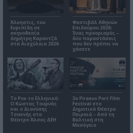
Άλκηστις, του
Φεστιβάλ Αθηνών
Ευριπίδη σε
Επιδαύρου 2026:
σκηνοθεσία
Ένας προορισμός –
Δημήτρη Καραντζά
δύο παραστάσεις
στα Αισχύλεια 2026
που δεν πρέπει να
χάσετε
Το Ροκ το Ελληνικό:
3o Piraeus Port Film
Ο Κώστας Τουρνάς
Festival στο
και ο Διονύσης
Δημοτικό Θέατρο
Τσακνής στο
Πειραιά – Από τη
Θέατρο Άλσος ΔΕΗ
Βαλτική στη
Μεσόγειο