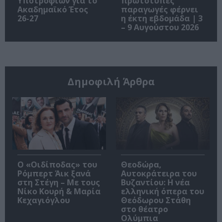
Υποτροφιών για το
πρωτότυπες
Ακαδημαϊκό Έτος
παραγωγές φέρνει
26-27
η έκτη εβδομάδα | 3
– 9 Αυγούστου 2026
Δημοφιλή Άρθρα
O «Οιδίποδας» του
Θεοδώρα,
Ρόμπερτ Άικ ξανά
Αυτοκράτειρα του
στη Στέγη – Με τους
Βυζαντίου: Η νέα
Νίκο Κουρή & Μαρία
ελληνική όπερα του
Κεχαγιόγλου
Θεόδωρου Στάθη
στο θέατρο
Ολύμπια