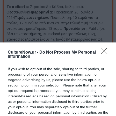
Τοποθεσία:
Στρατόπεδο Κόδρα, Καλαμαριά,
Θεσσαλονίκη
Ημερομηνία:
Παρασκευή 20 Ιουνίου
2014
Τιμές εισιτηρίων:
Προπώληση: 10 ευρώ για τα
πρώτα, 12 ευρώ τα επόμενα και στην τελική τιμή 15 ευρώ
στα καταστήματαΤαμείο: 18 ευρώ
Προπώληση:
Public (σε
όλα τα καταστήματα), Musicland (Μητροπόλεως 102),
Stereodisc (Αριστοτέλους 4), Ιανός (Μεταμορφώσεως 24,
Καλαμαριά) και στο viva.gr
CultureNow.gr -
Do Not Process My Personal
Information
Ακολουθήστε το Culturenow.gr στο
Google News
και
If you wish to opt-out of the sale, sharing to third parties, or
μάθετε πρώτοι όλες τις ειδήσεις
processing of your personal or sensitive information for
targeted advertising by us, please use the below opt-out
Δείτε όλα τα
τελευταία νέα
για την Τέχνη και τον
section to confirm your selection. Please note that after your
Πολιτισμό στο
Culturenow.gr
opt-out request is processed you may continue seeing
interest-based ads based on personal information utilized by
Νέοι Διαγωνισμοί
❯
us or personal information disclosed to third parties prior to
your opt-out. You may separately opt-out of the further
disclosure of your personal information by third parties on the