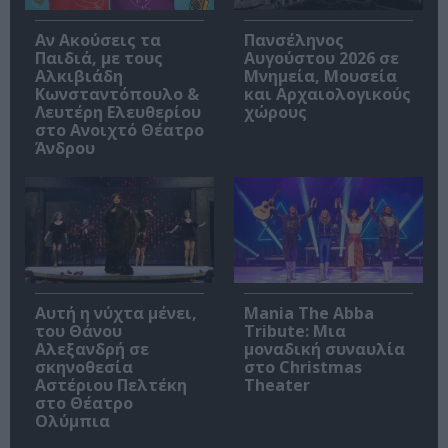
Αν Ακούσεις τα
Πανσέληνος
Παιδιά, με τους
Αυγούστου 2026 σε
Αλκιβιάδη
Μνημεία, Μουσεία
Κωνσταντόπουλο &
και Αρχαιολογικούς
Λευτέρη Ελευθερίου
χώρους
στο Ανοιχτό Θέατρο
Άνδρου
Αυτή η νύχτα μένει,
Mania The Abba
του Θάνου
Tribute: Μια
Αλεξανδρή σε
μοναδική συναυλία
σκηνοθεσία
στο Christmas
Αστέριου Πελτέκη
Theater
στο Θέατρο
Ολύμπια