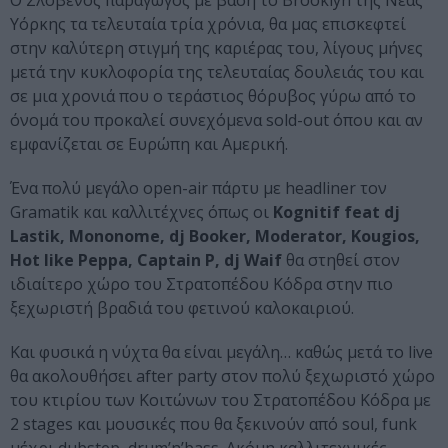
Ο Σλοβένος παραγωγός με βάση το Brooklyn της Νέας
Υόρκης τα τελευταία τρία χρόνια, θα μας επισκεφτεί
στην καλύτερη στιγμή της καριέρας του, λίγους μήνες
μετά την κυκλοφορία της τελευταίας δουλειάς του και
σε μια χρονιά που ο τεράστιος θόρυβος γύρω από το
όνομά του προκαλεί συνεχόμενα sold-out όπου και αν
εμφανίζεται σε Ευρώπη και Αμερική.
Ένα πολύ μεγάλο open-air πάρτυ με headliner τον
Gramatik και καλλιτέχνες όπως οι
Kognitif feat dj
Lastik, Mononome, dj Booker, Moderator, Κοugios,
Hot like Peppa, Captain P, dj Waif
θα στηθεί στον
ιδιαίτερο χώρο του Στρατοπέδου Κόδρα στην πιο
ξεχωριστή βραδιά του φετινού καλοκαιριού.
Και φυσικά η νύχτα θα είναι μεγάλη… καθώς μετά το live
θα ακολουθήσει after party στον πολύ ξεχωριστό χώρο
του κτιρίου των Κοιτώνων του Στρατοπέδου Κόδρα με
2 stages και μουσικές που θα ξεκινούν από soul, funk