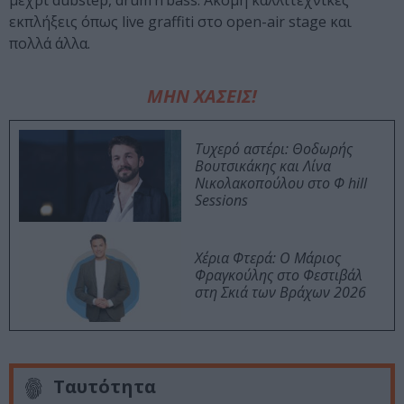
μέχρι dubstep, drum’n’bass. Ακόμη καλλιτεχνικές
εκπλήξεις όπως live graffiti στο open-air stage και
πολλά άλλα.
ΜΗΝ ΧΑΣΕΙΣ!
Τυχερό αστέρι: Θοδωρής
Βουτσικάκης και Λίνα
Νικολακοπούλου στο Φ hill
Sessions
Χέρια Φτερά: Ο Μάριος
Φραγκούλης στο Φεστιβάλ
στη Σκιά των Βράχων 2026
Ταυτότητα