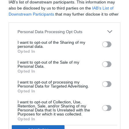
Newsletter
IAB’s list of downstream participants. This information may
also be disclosed by us to third parties on the
IAB’s List of
Κάθε βδομάδα στο e-mail σας τα τελευταία νέα για
Downstream Participants
that may further disclose it to other
την Τέχνη και τον Πολιτισμό!
third parties.
Personal Data Processing Opt Outs
I want to opt-out of the Sharing of my
personal data.
Opted In
Ακολουθήστε το Culturenow.gr
I want to opt-out of the Sale of my
Personal Data.
Opted In
I want to opt-out of processing my
Personal Data for Targeted Advertising.
Δημοφιλή Άρθρα
Opted In
I want to opt-out of Collection, Use,
Retention, Sale, and/or Sharing of my
Personal Data that Is Unrelated with the
Purposes for which it was collected.
Opted In