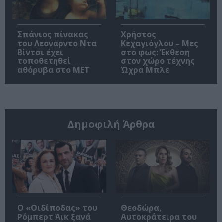
Σπάνιος πίνακας
Χρήστος
του Λεονάρντο Ντα
Κεχαγιόγλου – Μες
Βίντσι έχει
στο φως: Έκθεση
τοποθετηθεί
στον χώρο τέχνης
αθόρυβα στο MET
Ώχρα Μπλε
Δημοφιλή Άρθρα
O «Οιδίποδας» του
Θεοδώρα,
Ρόμπερτ Άικ ξανά
Αυτοκράτειρα του