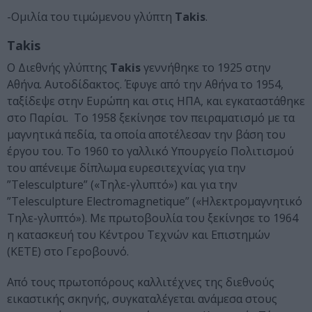
-Ομιλία του τιμώμενου γλύπτη
Takis
.
Takis
Ο Διεθνής γλύπτης
Takis
γεννήθηκε το 1925 στην
Αθήνα. Αυτοδίδακτος. Έφυγε από την Αθήνα το 1954,
ταξίδεψε στην Ευρώπη και στις ΗΠΑ, και εγκαταστάθηκε
στο Παρίσι. Το 1958 ξεκίνησε τον πειραματισμό με τα
μαγνητικά πεδία, τα οποία αποτέλεσαν την βάση του
έργου του. Το 1960 το γαλλικό Υπουργείο Πολιτισμού
του απένειμε δίπλωμα ευρεσιτεχνίας για την
”Telesculpture” («Τηλε-γλυπτό») και για την
”Telesculpture Electromagnetique” («Ηλεκτρομαγνητικό
Τηλε-γλυπτό»). Με πρωτοβουλία του ξεκίνησε το 1964
η κατασκευή του Κέντρου Τεχνών και Επιστημών
(ΚΕΤΕ) στο Γεροβουνό.
Από τους πρωτοπόρους καλλιτέχνες της διεθνούς
εικαστικής σκηνής, συγκαταλέγεται ανάμεσα στους