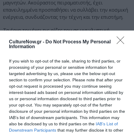
μαγνητών. Ακούραστος πειραματιστής, έχει
επανειλημμένα προσπαθήσει να συλλάβει την κοσμική
ενέργεια, συνδυάζοντας την τέχνη και την επιστήμη.
Το έργο του έχει τις ρίζες του σε μια γλυπτική
παράδοση που ξεκινάει από την αρχαία ελληνική
CultureNow.gr -
Do Not Process My Personal
γλυπτική, εμπνέεται από τον Τζακομέτι και
Information
χρησιμοποιεί την έκφραση της ανακύκλωσης
τεχνολογικών αντικειμένων. Γοητευμένος από την
If you wish to opt-out of the sale, sharing to third parties, or
«επιστημονική μαγεία», που είναι η πηγή των
processing of your personal or sensitive information for
σύγχρονων εφευρέσεων (έχει μέχρι και διπλώματα
targeted advertising by us, please use the below opt-out
βιομηχανικής ευρεσιτεχνίας). Ο Takis τοποθετείται
section to confirm your selection. Please note that after your
opt-out request is processed you may continue seeing
δημιουργικά ως φιλόσοφος της επιστήμης. Διαπνέεται
interest-based ads based on personal information utilized by
από την προ-σωκρατική φιλοσοφία, την ιατρική του
us or personal information disclosed to third parties prior to
Ιπποκράτη και την αρχαία Αίγυπτο.
your opt-out. You may separately opt-out of the further
disclosure of your personal information by third parties on the
Ακολουθήστε το Culturenow.gr στο
Google News
και
IAB’s list of downstream participants. This information may
μάθετε πρώτοι όλες τις ειδήσεις
also be disclosed by us to third parties on the
IAB’s List of
Downstream Participants
that may further disclose it to other