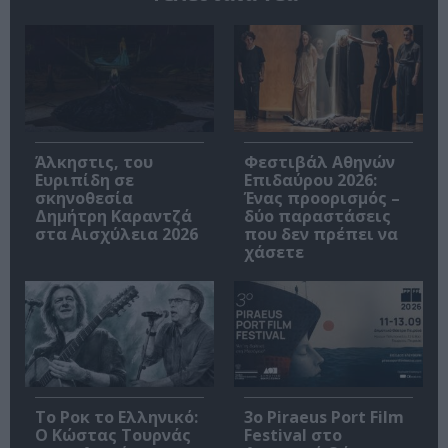
Άλκηστις, του
Φεστιβάλ Αθηνών
Ευριπίδη σε
Επιδαύρου 2026:
σκηνοθεσία
Ένας προορισμός –
Δημήτρη Καραντζά
δύο παραστάσεις
στα Αισχύλεια 2026
που δεν πρέπει να
χάσετε
Το Ροκ το Ελληνικό:
3o Piraeus Port Film
Ο Κώστας Τουρνάς
Festival στο