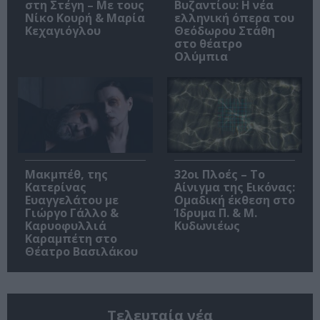
στη Στέγη – Με τους
Βυζαντίου: Η νέα
Νίκο Κουρή & Μαρία
ελληνική όπερα του
Κεχαγιόγλου
Θεόδωρου Στάθη
στο θέατρο
Ολύμπια
Μακμπέθ, της
32οι Πλοές – Το
Κατερίνας
Αίνιγμα της Εικόνας:
Ευαγγελάτου με
Ομαδική έκθεση στο
Γιώργο Γάλλο &
Ίδρυμα Π. & Μ.
Καρυοφυλλιά
Κυδωνιέως
Καραμπέτη στο
Θέατρο Βασιλάκου
Τελευταία νέα