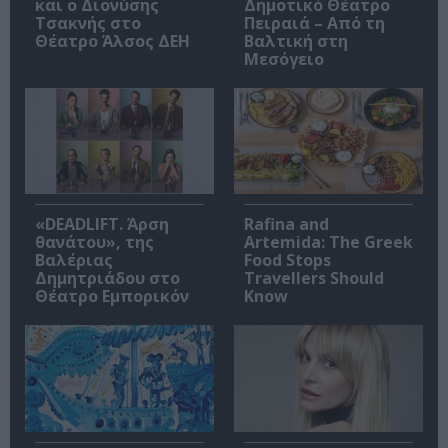
και ο Διονύσης
Δημοτικό Θέατρο
Τσακνής στο
Πειραιά – Από τη
Θέατρο Άλσος ΔΕΗ
Βαλτική στη
Μεσόγειο
«DEADLIFT. Άρση
Rafina and
θανάτου», της
Artemida: The Greek
Βαλέριας
Food Stops
Δημητριάδου στο
Travellers Should
Θέατρο Εμπορικόν
Know