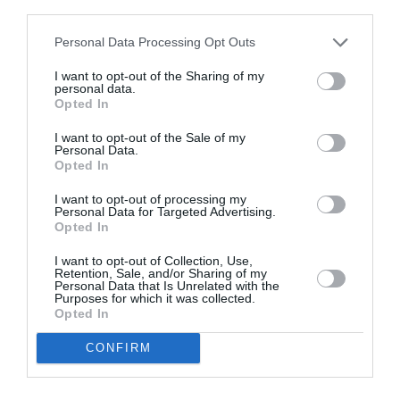
Δείτε όλα τα
τελευταία νέα
για την Τέχνη και τον
third parties.
Πολιτισμό στο
Culturenow.gr
Personal Data Processing Opt Outs
Νέοι Διαγωνισμοί
❯
I want to opt-out of the Sharing of my
personal data.
Opted In
Tags
I want to opt-out of the Sale of my
Personal Data.
TAKIS
ΑΝΑΚΟΙΝΩΣΕΙΣ
ΓΛΥΠΤΙΚΗ - ΧΑΡΑΚΤΙΚΗ
Opted In
I want to opt-out of processing my
Newsletter
Personal Data for Targeted Advertising.
Opted In
Κάθε βδομάδα στο e-mail σας τα τελευταία νέα για
την Τέχνη και τον Πολιτισμό!
I want to opt-out of Collection, Use,
Retention, Sale, and/or Sharing of my
Personal Data that Is Unrelated with the
Purposes for which it was collected.
Opted In
CONFIRM
Ακολουθήστε το Culturenow.gr