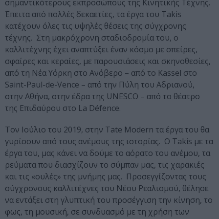
σημαντικότερους εκπροσώπους της Κινητικής Τέχνης.
Έπειτα από πολλές δεκαετίες, τα έργα του Takis
κατέχουν όλες τις υψηλές θέσεις της σύγχρονης
τέχνης. Στη μακρόχρονη σταδιοδρομία του, ο
καλλιτέχνης έχει αναπτύξει έναν κόσμο με σπείρες,
σφαίρες και κεραίες, με παρουσιάσεις και σκηνοθεσίες,
από τη Νέα Υόρκη στο Ανόβερο – από το Kassel στο
Saint-Paul-de-Vence – από την Πύλη του Αδριανού,
στην Αθήνα, στην έδρα της UNESCO – από το θέατρο
της Επιδαύρου στο La Défence.
Τον Ιούλιο του 2019, στην Tate Modern τα έργα του θα
γυρίσουν από τους ανέμους της ιστορίας. Ο Takis με τα
έργα του, μας κάνει να δούμε το αόρατο του ανέμου, τα
ρεύματα που διασχίζουν το σύμπαν μας, τις χαρακιές
και τις «ουλές» της μνήμης μας. Προσεγγίζοντας τους
σύγχρονους καλλιτέχνες του Νέου Ρεαλισμού, θέλησε
να εντάξει στη γλυπτική του προσέγγιση την κίνηση, το
φως, τη μουσική, σε συνδυασμό με τη χρήση των