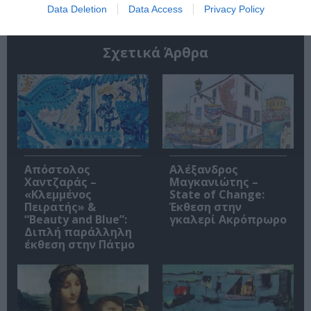
Data Deletion
Data Access
Privacy Policy
Σχετικά Άρθρα
Απόστολος
Αλέξανδρος
Χαντζαράς –
Μαγκανιώτης –
«Κλεμμένος
State of Change:
Πειρατής» &
Έκθεση στην
“Beauty and Blue”:
γκαλερί Ακρόπρωρο
Διπλή παράλληλη
έκθεση στην Πάτμο