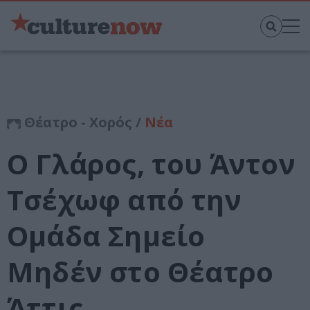
Θέατρο - Χορός /
Νέα
Ο Γλάρος, του Άντoν
Τσέχωφ από την
Ομάδα Σημείο
Μηδέν στο Θέατρο
Άττις