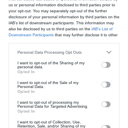
15 ευρώ (κανονικό), 10 ευρώ (μειωμένο)
us or personal information disclosed to third parties prior to
your opt-out. You may separately opt-out of the further
Πληροφορίες / Κρατήσεις:
disclosure of your personal information by third parties on the
IAB’s list of downstream participants. This information may
Τηλ.: 210-3225207 |
simeiomiden.gr
also be disclosed by us to third parties on the
IAB’s List of
Downstream Participants
that may further disclose it to other
Ακολουθήστε το Culturenow.gr στο
Google News
και
third parties.
μάθετε πρώτοι όλες τις ειδήσεις
Personal Data Processing Opt Outs
Δείτε όλα τα
τελευταία νέα
για την Τέχνη και τον
I want to opt-out of the Sharing of my
Πολιτισμό στο
Culturenow.gr
personal data.
Opted In
Νέοι Διαγωνισμοί
❯
I want to opt-out of the Sale of my
Personal Data.
Opted In
Tags
I want to opt-out of processing my
Personal Data for Targeted Advertising.
ΑΝΤΟΝ ΤΣΕΧΩΦ
ΔΑΥΙΔ ΜΑΛΤΕΖΕ
Opted In
ΔΡΑΜΑ - ΚΟΙΝΩΝΙΚΟ - ΣΥΓΧΡΟΝΟ
I want to opt-out of Collection, Use,
Retention, Sale, and/or Sharing of my
ΘΕΑΤΡΙΚΕΣ ΠΑΡΑΣΤΑΣΕΙΣ 2022 - 2023