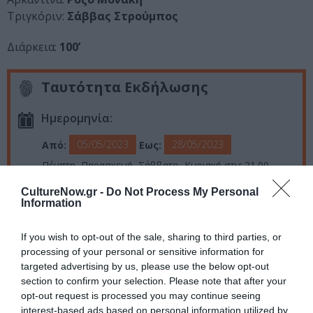
Τριγκόριν:
Σάββας Στρούμπος
Διάρκεια:
100’
Ταυτότητα Εκδήλωσης
Ημερομηνία:
05/05/2023
28/05/2023
Από:
Εως:
Πέμπτη, Παρασκευή, Σάββατο, Κυριακή στις 21.00
CultureNow.gr -
Do Not Process My Personal
Τοποθεσία:
Information
Θέατρο Άττις-Νέος Χώρος, Λεωνίδου 12,
Μεταξουργείο, Αθήνα
If you wish to opt-out of the sale, sharing to third parties, or
processing of your personal or sensitive information for
Θέατρο Άττις – Νέος Χώρος
targeted advertising by us, please use the below opt-out
section to confirm your selection. Please note that after your
opt-out request is processed you may continue seeing
Eισιτήρια:
interest-based ads based on personal information utilized by