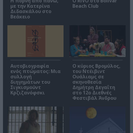
Η πόρνη από πάνω,
Ο RIVO στο Bolivar
με την Κατερίνα
Beach Club
Διδασκάλου στο
Βεάκειο
Αυτοβιογραφία
O κύριος Βρομύλος,
ενός πτώματος: Μια
του Ντέιβιντ
συλλογή
Ουάλιαμς σε
διηγημάτων του
σκηνοθεσία
Σιγκισμούντ
Δημήτρη Δεγαΐτη
Κρζιζανόφσκι
στο 12ο Διεθνές
Φεστιβάλ Άνδρου