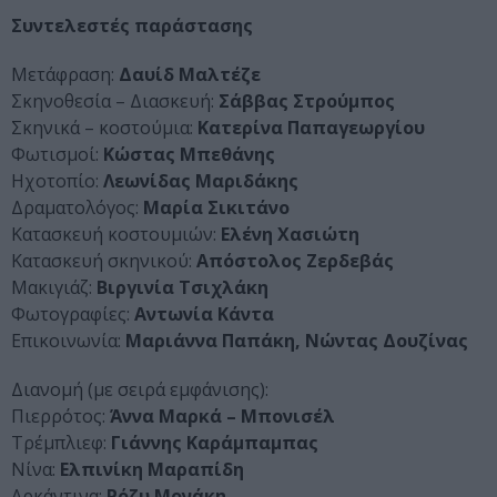
Συντελεστές παράστασης
Μετάφραση:
Δαυίδ Μαλτέζε
Σκηνοθεσία – Διασκευή:
Σάββας Στρούμπος
Σκηνικά – κοστούμια:
Κατερίνα Παπαγεωργίου
Φωτισμοί:
Κώστας Μπεθάνης
Ηχοτοπίο:
Λεωνίδας Μαριδάκης
Δραματολόγος:
Μαρία Σικιτάνο
Κατασκευή κοστουμιών:
Ελένη Χασιώτη
Κατασκευή σκηνικού:
Απόστολος Ζερδεβάς
Μακιγιάζ:
Βιργινία Τσιχλάκη
Φωτογραφίες:
Αντωνία Κάντα
Επικοινωνία:
Μαριάννα Παπάκη, Νώντας Δουζίνας
Διανομή (με σειρά εμφάνισης):
Πιερρότος:
Άννα Μαρκά – Μπονισέλ
Τρέμπλιεφ:
Γιάννης Καράμπαμπας
Νίνα:
Ελπινίκη Μαραπίδη
Αρκάντινα:
Ρόζυ Μονάκη