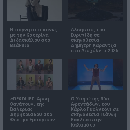
Η πόρνη από πάνω,
Άλκηστις, του
με την Κατερίνα
Ευριπίδη σε
Διδασκάλου στο
σκηνοθεσία
Βεάκειο
Δημήτρη Καραντζά
στα Αισχύλεια 2026
«DEADLIFT. Άρση
Ο Υπηρέτης δύο
θανάτου», της
Αφεντάδων, του
Βαλέριας
Κάρλο Γκολντόνι σε
Δημητριάδου στο
σκηνοθεσία Γιάννη
Θέατρο Εμπορικόν
Κακλέα στην
Καλαμάτα