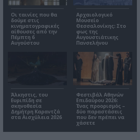
Οι ταινίες που θα
Αρχαιολογικό
δούμε στις
Μουσείο
κινηματογραφικές
Θεσσαλονίκης: Στο
αίθουσες από την
φως της
Πέμπτη 6
Αυγουστιάτικης
Αυγούστου
Πανσελήνου
Άλκηστις, του
Φεστιβάλ Αθηνών
Ευριπίδη σε
Επιδαύρου 2026:
σκηνοθεσία
Ένας προορισμός –
Δημήτρη Καραντζά
δύο παραστάσεις
στα Αισχύλεια 2026
που δεν πρέπει να
χάσετε