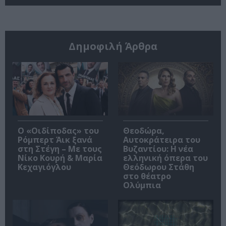
Δημοφιλή Άρθρα
O «Οιδίποδας» του
Θεοδώρα,
Ρόμπερτ Άικ ξανά
Αυτοκράτειρα του
στη Στέγη – Με τους
Βυζαντίου: Η νέα
Νίκο Κουρή & Μαρία
ελληνική όπερα του
Κεχαγιόγλου
Θεόδωρου Στάθη
στο θέατρο
Ολύμπια