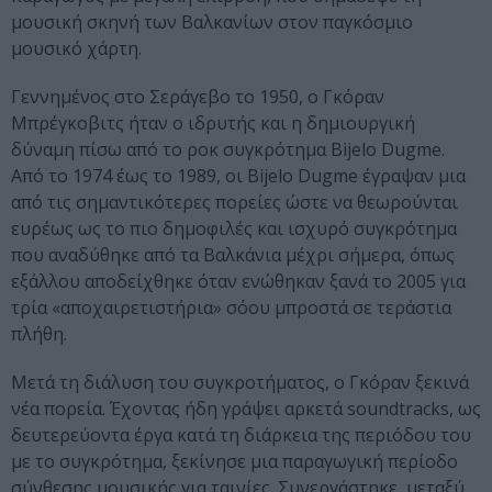
μουσική σκηνή των Βαλκανίων στον παγκόσμιο
μουσικό χάρτη.
Γεννημένος στο Σεράγεβο το 1950, ο Γκόραν
Μπρέγκοβιτς ήταν ο ιδρυτής και η δημιουργική
δύναμη πίσω από το ροκ συγκρότημα Bijelo Dugme.
Από το 1974 έως το 1989, οι Bijelo Dugme έγραψαν μια
από τις σημαντικότερες πορείες ώστε να θεωρούνται
ευρέως ως το πιο δημοφιλές και ισχυρό συγκρότημα
που αναδύθηκε από τα Βαλκάνια μέχρι σήμερα, όπως
εξάλλου αποδείχθηκε όταν ενώθηκαν ξανά το 2005 για
τρία «αποχαιρετιστήρια» σόου μπροστά σε τεράστια
πλήθη.
Μετά τη διάλυση του συγκροτήματος, ο Γκόραν ξεκινά
νέα πορεία. Έχοντας ήδη γράψει αρκετά soundtracks, ως
δευτερεύοντα έργα κατά τη διάρκεια της περιόδου του
με το συγκρότημα, ξεκίνησε μια παραγωγική περίοδο
σύνθεσης μουσικής για ταινίες. Συνεργάστηκε, μεταξύ