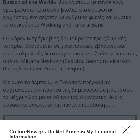
Button of the World»
, ένα άλμπουμ με πέντε έργα,
γραμμένα για τρία σόλο βιολιά, μια συμφωνική
ορχήστρα, ένα σεξτέτο με ανδρικές φωνές και φυσικά
το συγκρότημα Wedding and Funeral Band.
Ο Γκόραν Μπρέγκοβιτς δημιούργησε τρεις λυρικές
ιστορίες βασισμένες σε χριστιανικές, εβραϊκές και
μουσουλμανικές λειτουργίες που εκτελούνται από τους
σολίστ Mirjana Nesković (Σερβία), Gershon Leiserson
(Ισραήλ) και Zied Zouari (Τυνησία).
Με αυτό το άλμπουμ, ο Γκόραν Μπρέγκοβιτς
συγχωνεύει τον πυρήνα της δημιουργικότητάς του με
το μέχρι τώρα μουσικό του ταξίδι: κλασικό, άγριο,
μοναδικό, εκλεκτικό και πάντα απροσδόκητο…
Ταυτότητα Εκδήλωσης
CultureNow.gr -
Do Not Process My Personal
Ημερομηνία:
Information