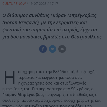
CULTURENOW
/
19-07-2023
/ 17:17
Ο διάσημος συνθέτης Γκόραν Μπρέγκοβιτς
(Goran Bregović), με την εκρηκτική και
ζωντανή του παρουσία επί σκηνής, έρχεται
για δύο μοναδικές βραδιές στο Θέατρο Άλσος.
Η
απήχηση του στην Ελλάδα υπήρξε εξαρχής
τεράστια και εκφράστηκε τόσο στις
ηχογραφήσεις όσο και στις ζωντανές
εμφανίσεις του. Για περισσότερα από 50 χρόνια, ο
Γκόραν Μπρέγκοβιτς
αναγνωρίζεται διεθνώς ως ο
συνθέτης, μουσικός, στιχουργός, ενορχηστρωτής και
παραγωγός με μεγάλη επιρροή, που σημάδεψε τη