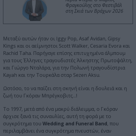
Φραγκούλης στο Φεστιβάλ
στη Σκιά των Βράχων 2026
Μεταξύ αυτών ήταν οι Iggy Pop, Asaf Avidan, Gipsy
Kings και οι αείμνηστοι Scott Walker, Cesaria Evora και
Rachid Taha. Παρήγαγε επίσης επιτυχημένα άλμπουμ
για τους Έλληνες τραγουδιστές Άλκηστης Πρωτοψάλτη,
και Γιώργο Νταλάρα, για την Πολωνή τραγουδίστρια
Kayah και την Τουρκάλα σταρ Sezen Aksu.
Ωστόσο, το να παίζει στη σκηνή είναι η δουλειά και η
ζωή του Γκόραν Μπρέγκοβιτς…!
Το 1997, μετά από ένα μακρύ διάλειμμα, ο Γκόραν
άρχισε ξανά τις συναυλίες, αυτή τη φορά με το
συγκρότημα του
Wedding and Funeral Band
, που
περιλαμβάνει ένα συγκρότημα πνευστών, έναν