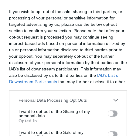
18/09/2023
If you wish to opt-out of the sale, sharing to third parties, or
processing of your personal or sensitive information for
20:30
targeted advertising by us, please use the below opt-out
Τοποθεσία:
section to confirm your selection. Please note that after your
opt-out request is processed you may continue seeing
Θέατρο Άλσος, Ευελπίδων 4, Κυψέλη-Πεδίον του
interest-based ads based on personal information utilized by
Άρεως, Αθήνα
us or personal information disclosed to third parties prior to
your opt-out. You may separately opt-out of the further
Θέατρο Άλσος ΔΕΗ
disclosure of your personal information by third parties on the
IAB’s list of downstream participants. This information may
also be disclosed by us to third parties on the
IAB’s List of
Eισιτήρια:
Downstream Participants
that may further disclose it to other
Από 15€
third parties.
Πληροφορίες / Κρατήσεις:
Personal Data Processing Opt Outs
Τηλ.: 210-8227471 & 210-8831487
I want to opt-out of the Sharing of my
personal data.
Opted In
Ακολουθήστε το Culturenow.gr στο
Google News
και
I want to opt-out of the Sale of my
μάθετε πρώτοι όλες τις ειδήσεις