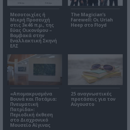
Μεσοτοιχίες ή
The Magician’s
Μικρή Προσευχή
Farewell: Οι Uriah
στις 3κ46 π.μ., της
Heep στο Floyd
Εύας Οικονόμου –
Βαμβακά στην
Εναλλακτική Σκηνή
ΕΛΣ
«Απομακρυσμένα
25 αναγνωστικές
Βουνά και Ποτάμια:
προτάσεις για τον
Πνευματική
Αύγουστο
Πατρίδα»:
Περιοδική έκθεση
στο Διαχρονικό
Μουσείο Αίγινας