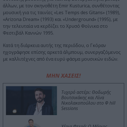
άλλων, με τον σκηνοθέτη Emir Kusturica, συνθέτοντας
μουσική για τις ταινίες «Les Temps des Gitans» (1989),
«Arizona Dream» (1993) και «Underground» (1995), με
την τελευταία να κερδίζει το Χρυσό Φοίνικα στο
Φεστιβάλ Καννών 1995.
Κατά τη διάρκεια αυτής της περιόδου, ο Γκόραν
ηχογράφησε επίσης αρκετά άλμπουμ, συνεργαζόμενος
με καλλιτέχνες από ένα ευρύ φάσμα μουσικών ειδών.
ΜΗΝ ΧΑΣΕΙΣ!
Τυχερό αστέρι: Θοδωρής
Βουτσικάκης και Λίνα
Νικολακοπούλου στο Φ hill
Sessions
Χέρια Φτερά: Ο Μάριος