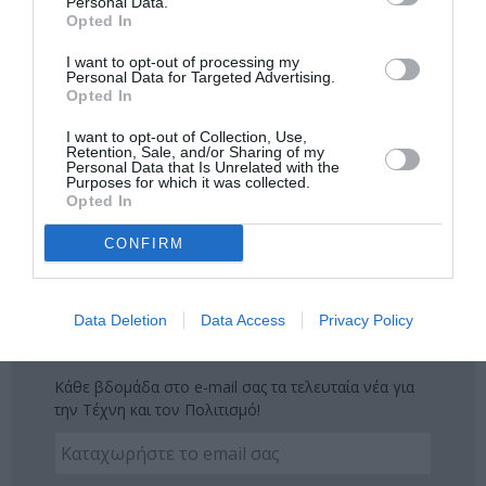
Personal Data.
Opted In
Δείτε όλα τα
τελευταία νέα
για την Τέχνη και τον
I want to opt-out of processing my
Πολιτισμό στο
Culturenow.gr
Personal Data for Targeted Advertising.
Opted In
Νέοι Διαγωνισμοί
❯
I want to opt-out of Collection, Use,
Retention, Sale, and/or Sharing of my
Personal Data that Is Unrelated with the
Tags
Purposes for which it was collected.
Opted In
JAZZ - BLUES - ETHNIC
CONFIRM
ΓΚΟΡΑΝ ΜΠΡΕΓΚΟΒΙΤΣ (GORAN BREGOVIĆ)
ΚΑΛΟΚΑΙΡΙΝΕΣ ΣΥΝΑΥΛΙΕΣ
ΣΥΝΑΥΛΙΕΣ 2023
Data Deletion
Data Access
Privacy Policy
Newsletter
Κάθε βδομάδα στο e-mail σας τα τελευταία νέα για
την Τέχνη και τον Πολιτισμό!