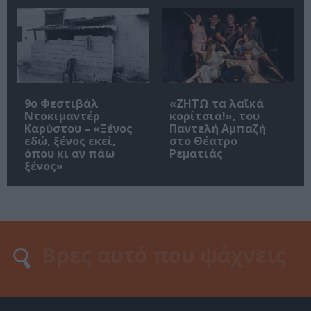
9ο Φεστιβάλ
«ΖΗΤΩ τα λαϊκά
Ντοκιμαντέρ
κορίτσια!», του
Καρύστου – «Ξένος
Παντελή Αμπαζή
εδώ, ξένος εκεί,
στο Θέατρο
όπου κι αν πάω
Ρεματιάς
ξένος»