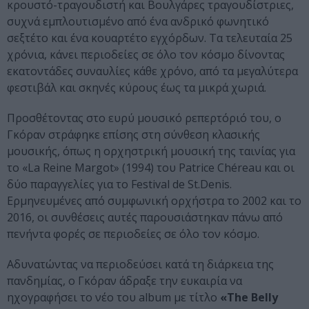
κρουστό-τραγουδιστή και Βουλγάρες τραγουδίστριες,
συχνά εμπλουτισμένο από ένα ανδρικό φωνητικό
σεξτέτο και ένα κουαρτέτο εγχόρδων. Τα τελευταία 25
χρόνια, κάνει περιοδείες σε όλο τον κόσμο δίνοντας
εκατοντάδες συναυλίες κάθε χρόνο, από τα μεγαλύτερα
φεστιβάλ και σκηνές κύρους έως τα μικρά χωριά.
Προσθέτοντας στο ευρύ μουσικό ρεπερτόριό του, ο
Γκόραν στράφηκε επίσης στη σύνθεση κλασικής
μουσικής, όπως η ορχηστρική μουσική της ταινίας για
το «La Reine Margot» (1994) του Patrice Chéreau και οι
δύο παραγγελίες για το Festival de St.Denis.
Ερμηνευμένες από συμφωνική ορχήστρα το 2002 και το
2016, οι συνθέσεις αυτές παρουσιάστηκαν πάνω από
πενήντα φορές σε περιοδείες σε όλο τον κόσμο.
Αδυνατώντας να περιοδεύσει κατά τη διάρκεια της
πανδημίας, ο Γκόραν άδραξε την ευκαιρία να
ηχογραφήσει το νέο του album με τίτλο
«The Belly