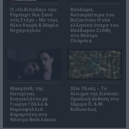
O «Οιδίποδας» του
Θεοδώρα,
Ρόμπερτ Άικ ξανά
Αυτοκράτειρα του
στη Στέγη – Με τους
Βυζαντίου: Η νέα
Νίκο Κουρή & Μαρία
ελληνική όπερα του
Κεχαγιόγλου
Θεόδωρου Στάθη
στο θέατρο
Ολύμπια
Μακμπέθ, της
32οι Πλοές – Το
Κατερίνας
Αίνιγμα της Εικόνας:
Ευαγγελάτου με
Ομαδική έκθεση στο
Γιώργο Γάλλο &
Ίδρυμα Π. & Μ.
Καρυοφυλλιά
Κυδωνιέως
Καραμπέτη στο
Θέατρο Βασιλάκου