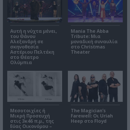
Αυτή η νύχτα μένει,
Mania The Abba
του Θάνου
Tribute: Μια
Αλεξανδρή σε
μοναδική συναυλία
σκηνοθεσία
στο Christmas
Αστέριου Πελτέκη
Theater
στο Θέατρο
Ολύμπια
Μεσοτοιχίες ή
The Magician’s
Μικρή Προσευχή
Farewell: Οι Uriah
στις 3κ46 π.μ., της
Heep στο Floyd
Εύας Οικονόμου –