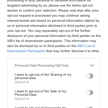
processing of your personal or sensitive information for
targeted advertising by us, please use the below opt-out
section to confirm your selection. Please note that after your
Σχετικά Άρθρα
opt-out request is processed you may continue seeing
interest-based ads based on personal information utilized by
us or personal information disclosed to third parties prior to
your opt-out. You may separately opt-out of the further
disclosure of your personal information by third parties on the
IAB’s list of downstream participants. This information may
also be disclosed by us to third parties on the
IAB’s List of
Downstream Participants
that may further disclose it to other
Η μακρά λίστα με
Έκθεση Βιβλίου
third parties.
τις υποψηφιότητες
2026 στο Ναύπλιο
για το Βραβείο
Personal Data Processing Opt Outs
Booker 2026
I want to opt-out of the Sharing of my
personal data.
Opted In
I want to opt-out of the Sale of my
Personal Data.
Opted In
«Παρεμποδίζοντας
Σπύρος Κακατσάκης
I want to opt-out of processing my