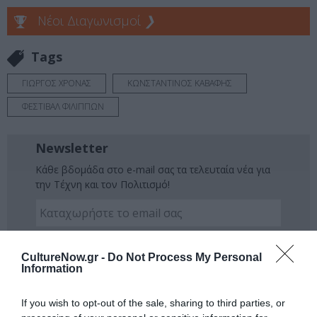
Νέοι Διαγωνισμοί
❯
Tags
ΓΙΩΡΓΟΣ ΧΡΟΝΑΣ
ΚΩΝΣΤΑΝΤΙΝΟΣ ΚΑΒΑΦΗΣ
ΦΕΣΤΙΒΑΛ ΦΙΛΙΠΠΩΝ
Newsletter
Κάθε βδομάδα στο e-mail σας τα τελευταία νέα για
την Τέχνη και τον Πολιτισμό!
CultureNow.gr -
Do Not Process My Personal
Information
Ακολουθήστε το Culturenow.gr
If you wish to opt-out of the sale, sharing to third parties, or