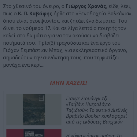
Στο χθεσινό του όνειρο, ο
Γιώργος Χρονάς
, είδε, λέει,
πως ο
Κ. Π. Καβάφης
ήρθε στο «Ξενοδοχείο Βαλκάνια»,
όπου είναι ρεσεψιονίστ, και ζητάει ένα δωμάτιο. Του
δίνει το νούμερο 17. Και σε λίγα λεπτά ο ποιητής τον
καλεί στο δωμάτιο για να τον ακούσει να διαβάζει
ποιήματά του. Τρία(3) τραγούδια και ένα έργο του
Γιόχαν Σεμπάστιαν Μπαχ, για εκκλησιαστικό όργανο,
σημαδεύουν την συνάντηση τους, που τη φωτίζει
μονάχα ένα κερί…
ΜΗΝ ΧΑΣΕΙΣ!
Γιανγκ Σιουάνγκ-τζι –
«Ταϊβάν: Ημερολόγιο
Ταξιδιού»: Το φετινό Διεθνές
Βραβείο Booker κυκλοφορεί
από τις εκδόσεις Βακχικόν
Η νύφη φόρεσε μαύρα: Το