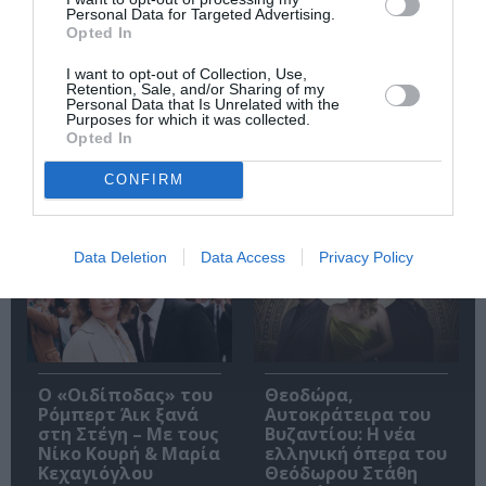
την αποστασία,
– Ανακρίνοντας το
Personal Data for Targeted Advertising.
Opted In
Ιουλιανά 1965»:
Σκοτάδι:
Παρουσίαση του
Παρουσίαση του
βιβλίου στο
βιβλίου στα Public
I want to opt-out of Collection, Use,
Retention, Sale, and/or Sharing of my
Μεταξουργείο
Συντάγματος
Personal Data that Is Unrelated with the
Purposes for which it was collected.
Opted In
CONFIRM
Δημοφιλή Άρθρα
Data Deletion
Data Access
Privacy Policy
O «Οιδίποδας» του
Θεοδώρα,
Ρόμπερτ Άικ ξανά
Αυτοκράτειρα του
στη Στέγη – Με τους
Βυζαντίου: Η νέα
Νίκο Κουρή & Μαρία
ελληνική όπερα του
Κεχαγιόγλου
Θεόδωρου Στάθη