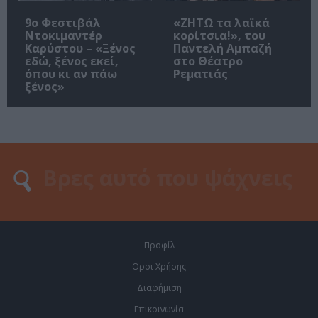
9ο Φεστιβάλ
«ΖΗΤΩ τα λαϊκά
Ντοκιμαντέρ
κορίτσια!», του
Καρύστου – «Ξένος
Παντελή Αμπαζή
εδώ, ξένος εκεί,
στο Θέατρο
όπου κι αν πάω
Ρεματιάς
ξένος»
Προφίλ
Οροι Χρήσης
Διαφήμιση
Επικοινωνία