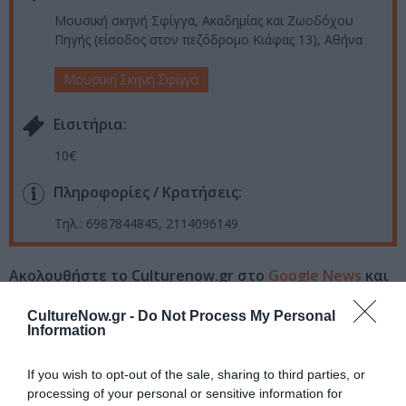
Μουσική σκηνή Σφίγγα, Ακαδημίας και Ζωοδόχου
Πηγής (είσοδος στον πεζόδρομο Κιάφας 13), Αθήνα
Μουσική Σκηνή Σφίγγα
Eισιτήρια:
10€
Πληροφορίες / Κρατήσεις:
Τηλ.: 6987844845, 2114096149
Ακολουθήστε το Culturenow.gr στο
Google News
και
μάθετε πρώτοι όλες τις ειδήσεις
CultureNow.gr -
Do Not Process My Personal
Information
Δείτε όλα τα
τελευταία νέα
για την Τέχνη και τον
Πολιτισμό στο
Culturenow.gr
If you wish to opt-out of the sale, sharing to third parties, or
processing of your personal or sensitive information for
Νέοι Διαγωνισμοί
❯