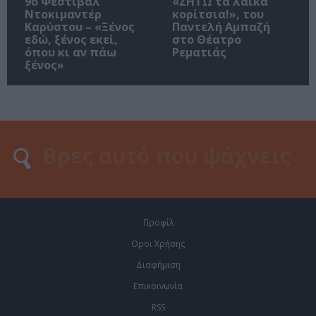
9ο Φεστιβάλ
«ΖΗΤΩ τα λαϊκά
Ντοκιμαντέρ
κορίτσια!», του
Καρύστου – «Ξένος
Παντελή Αμπαζή
εδώ, ξένος εκεί,
στο Θέατρο
όπου κι αν πάω
Ρεματιάς
ξένος»
Προφίλ
Οροι Χρήσης
Διαφήμιση
Επικοινωνία
RSS