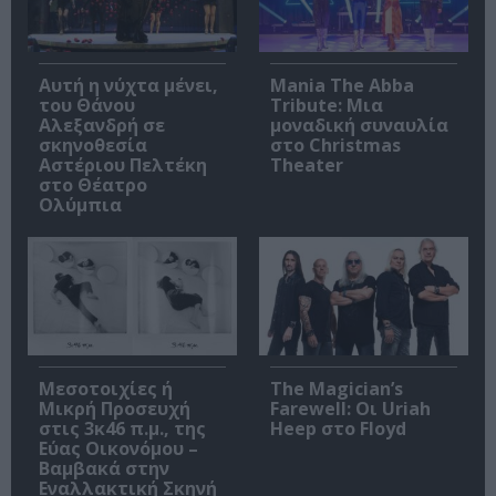
Αυτή η νύχτα μένει,
Mania The Abba
του Θάνου
Tribute: Μια
Αλεξανδρή σε
μοναδική συναυλία
σκηνοθεσία
στο Christmas
Αστέριου Πελτέκη
Theater
στο Θέατρο
Ολύμπια
Μεσοτοιχίες ή
The Magician’s
Μικρή Προσευχή
Farewell: Οι Uriah
στις 3κ46 π.μ., της
Heep στο Floyd
Εύας Οικονόμου –
Βαμβακά στην
Εναλλακτική Σκηνή