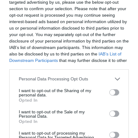
targeted advertising by us, please use the below opt-out
section to confirm your selection. Please note that after your
Tags
opt-out request is processed you may continue seeing
interest-based ads based on personal information utilized by
ΓΙΩΡΓΟΣ ΝΙΚΗΦΟΡΟΥ ΖΕΡΒΑΚΗΣ
us or personal information disclosed to third parties prior to
your opt-out. You may separately opt-out of the further
ΕΝΤΕΧΝΟ - ΛΑΪΚΟ - ΠΑΡΑΔΟΣΙΑΚΗ
ΣΥΝΑΥΛΙΕΣ 2022
disclosure of your personal information by third parties on the
IAB’s list of downstream participants. This information may
also be disclosed by us to third parties on the
IAB’s List of
Newsletter
Downstream Participants
that may further disclose it to other
Κάθε βδομάδα στο e-mail σας τα τελευταία νέα για
third parties.
την Τέχνη και τον Πολιτισμό!
Personal Data Processing Opt Outs
I want to opt-out of the Sharing of my
personal data.
Opted In
Ακολουθήστε το Culturenow.gr
I want to opt-out of the Sale of my
Personal Data.
Opted In
I want to opt-out of processing my
Personal Data for Targeted Advertising.