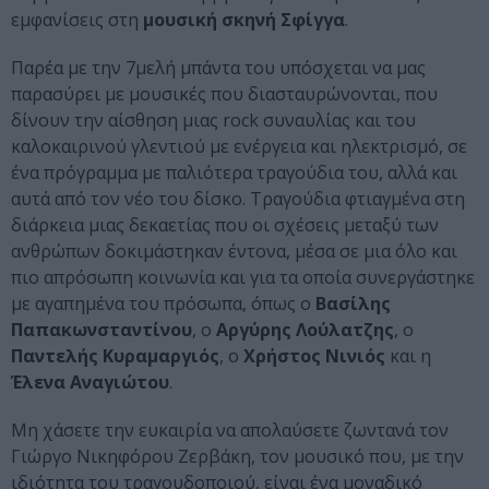
εμφανίσεις στη
μουσική σκηνή Σφίγγα
.
Παρέα με την 7μελή μπάντα του υπόσχεται να μας
παρασύρει με μουσικές που διασταυρώνονται, που
δίνουν την αίσθηση μιας rock συναυλίας και του
καλοκαιρινού γλεντιού με ενέργεια και ηλεκτρισμό, σε
ένα πρόγραμμα με παλιότερα τραγούδια του, αλλά και
αυτά από τον νέο του δίσκο. Τραγούδια φτιαγμένα στη
διάρκεια μιας δεκαετίας που οι σχέσεις μεταξύ των
ανθρώπων δοκιμάστηκαν έντονα, μέσα σε μια όλο και
πιο απρόσωπη κοινωνία και για τα οποία συνεργάστηκε
με αγαπημένα του πρόσωπα, όπως ο
Βασίλης
Παπακωνσταντίνου
, ο
Αργύρης Λούλατζης
, ο
Παντελής Κυραμαργιός
, ο
Χρήστος Νινιός
και η
Έλενα Αναγιώτου
.
Μη χάσετε την ευκαιρία να απολαύσετε ζωντανά τον
Γιώργο Νικηφόρου Ζερβάκη, τον μουσικό που, με την
ιδιότητα του τραγουδοποιού, είναι ένα μοναδικό