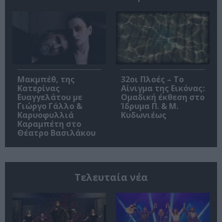
Μακμπέθ, της
32οι Πλοές – Το
Κατερίνας
Αίνιγμα της Εικόνας:
Ευαγγελάτου με
Ομαδική έκθεση στο
Γιώργο Γάλλο &
Ίδρυμα Π. & Μ.
Καρυοφυλλιά
Κυδωνιέως
Καραμπέτη στο
Θέατρο Βασιλάκου
Τελευταία νέα