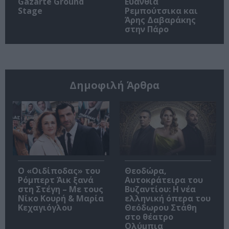
Gazarte Ground
Ευανθία
Stage
Ρεμπούτσικα και
Άρης Δαβαράκης
στην Πάρο
Δημοφιλή Άρθρα
O «Οιδίποδας» του
Θεοδώρα,
Ρόμπερτ Άικ ξανά
Αυτοκράτειρα του
στη Στέγη – Με τους
Βυζαντίου: Η νέα
Νίκο Κουρή & Μαρία
ελληνική όπερα του
Κεχαγιόγλου
Θεόδωρου Στάθη
στο θέατρο
Ολύμπια