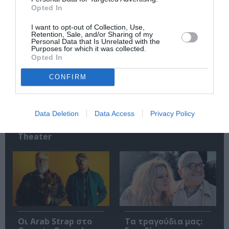
Opted In
Σχετικά Άρθρα
I want to opt-out of Collection, Use,
Retention, Sale, and/or Sharing of my
Personal Data that Is Unrelated with the
Purposes for which it was collected.
Opted In
CONFIRM
Mania The Abba
The Magician’s
Tribute: Μια
Farewell: Οι Uriah
Data Deletion
Data Access
Privacy Policy
μοναδική συναυλία
Heep στο Floyd
στο Christmas
Theater
Οι Arab Strap στο
Τα τραγούδια μας: