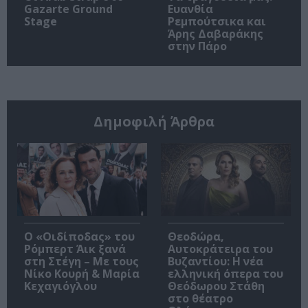
Gazarte Ground
Ευανθία
Stage
Ρεμπούτσικα και
Άρης Δαβαράκης
στην Πάρο
Δημοφιλή Άρθρα
O «Οιδίποδας» του
Θεοδώρα,
Ρόμπερτ Άικ ξανά
Αυτοκράτειρα του
στη Στέγη – Με τους
Βυζαντίου: Η νέα
Νίκο Κουρή & Μαρία
ελληνική όπερα του
Κεχαγιόγλου
Θεόδωρου Στάθη
στο θέατρο