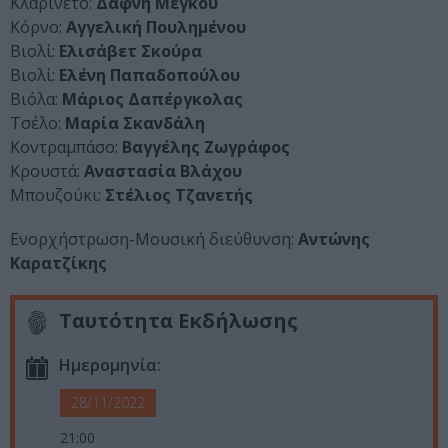
Κλαρινέτο:
Δάφνη Μέγκου
Κόρνο:
Αγγελική Πουλημένου
Βιολί:
Ελισάβετ Σκούρα
Βιολί:
Ελένη Παπαδοπούλου
Βιόλα:
Μάριος Δαπέργκολας
Τσέλο:
Μαρία Σκανδάλη
Κοντραμπάσο:
Βαγγέλης Ζωγράφος
Κρουστά:
Αναστασία Βλάχου
Μπουζούκι:
Στέλιος Τζανετής
Ενορχήστρωση-Μουσική διεύθυνση:
Αντώνης
Καρατζίκης
Ταυτότητα Εκδήλωσης
Ημερομηνία:
28/11/2022
21:00