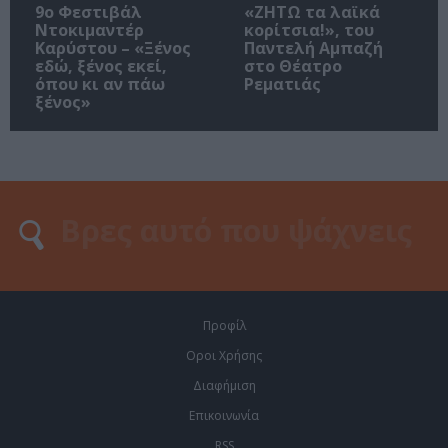
9ο Φεστιβάλ
«ΖΗΤΩ τα λαϊκά
Ντοκιμαντέρ
κορίτσια!», του
Καρύστου – «Ξένος
Παντελή Αμπαζή
εδώ, ξένος εκεί,
στο Θέατρο
όπου κι αν πάω
Ρεματιάς
ξένος»
Προφίλ
Οροι Χρήσης
Διαφήμιση
Επικοινωνία
RSS