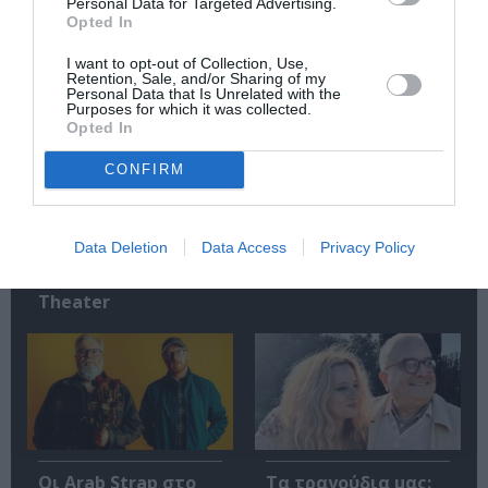
Personal Data for Targeted Advertising.
Opted In
Σχετικά Άρθρα
I want to opt-out of Collection, Use,
Retention, Sale, and/or Sharing of my
Personal Data that Is Unrelated with the
Purposes for which it was collected.
Opted In
CONFIRM
Mania The Abba
The Magician’s
Tribute: Μια
Farewell: Οι Uriah
Data Deletion
Data Access
Privacy Policy
μοναδική συναυλία
Heep στο Floyd
στο Christmas
Theater
Οι Arab Strap στο
Τα τραγούδια μας: