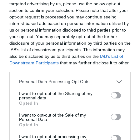
Νέοι Διαγωνισμοί
❯
targeted advertising by us, please use the below opt-out
section to confirm your selection. Please note that after your
opt-out request is processed you may continue seeing
Tags
interest-based ads based on personal information utilized by
us or personal information disclosed to third parties prior to
ΓΙΑΝΝΗΣ ΜΠΕΖΟΣ
ΕΝΤΕΧΝΟ - ΛΑΪΚΟ - ΠΑΡΑΔΟΣΙΑΚΗ
your opt-out. You may separately opt-out of the further
ΜΙΚΗΣ ΘΕΟΔΩΡΑΚΗΣ
ΣΥΝΑΥΛΙΕΣ 2022
disclosure of your personal information by third parties on the
IAB’s list of downstream participants. This information may
also be disclosed by us to third parties on the
IAB’s List of
Newsletter
Downstream Participants
that may further disclose it to other
Κάθε βδομάδα στο e-mail σας τα τελευταία νέα για
third parties.
την Τέχνη και τον Πολιτισμό!
Personal Data Processing Opt Outs
I want to opt-out of the Sharing of my
personal data.
Opted In
I want to opt-out of the Sale of my
Ακολουθήστε το Culturenow.gr
Personal Data.
Opted In
I want to opt-out of processing my