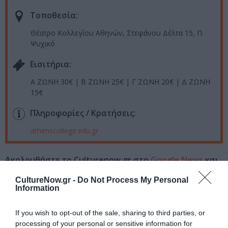
Τοποθεσία:
Θέατρο Κολλεγίου Αθηνών, Στεφάνου Δέλτα 15, Π.
Ψυχικό
Eισιτήρια:
Α ΖΩΝΗ 30€ | Β ΖΩΝΗ 25€ | Γ ΖΩΝΗ 20€ | Δ ΖΩΝΗ
15€
Πληροφορίες / Κρατήσεις:
athenscollege.edu.gr
Ακολουθήστε το Culturenow.gr στο
Google News
και
μάθετε πρώτοι όλες τις ειδήσεις
CultureNow.gr -
Do Not Process My Personal
Information
Δείτε όλα τα
τελευταία νέα
για την Τέχνη και τον
Πολιτισμό στο
Culturenow.gr
If you wish to opt-out of the sale, sharing to third parties, or
processing of your personal or sensitive information for