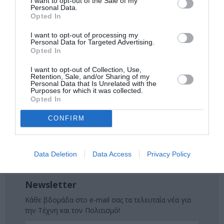
I want to opt-out of the Sale of my
μάθετε πρώτοι όλες τις ειδήσεις
Personal Data.
Opted In
Δείτε όλα τα
τελευταία νέα
για την Τέχνη και τον
Πολιτισμό στο
Culturenow.gr
I want to opt-out of processing my
Personal Data for Targeted Advertising.
Opted In
Νέοι Διαγωνισμοί
❯
I want to opt-out of Collection, Use,
Retention, Sale, and/or Sharing of my
Personal Data that Is Unrelated with the
Tags
Purposes for which it was collected.
Opted In
ΕΙΚΑΣΤΙΚΕΣ ΕΚΘΕΣΕΙΣ
ΕΙΡΗΝΗ ΓΚΟΝΟΥ
CONFIRM
ΖΩΓΡΑΦΙΚΗ
ΖΩΓΡΑΦΟΣ
ΙΡΙΣ ΚΡΗΤΙΚΟΥ
ΚΟΣΜΗΜΑ - FASHION
ΟΜΑΔΙΚΕΣ ΕΚΘΕΣΕΙΣ
Data Deletion
Data Access
Privacy Policy
ΣΟΦΙΑ ΠΑΣΧΟΥ
Newsletter
Κάθε βδομάδα στο e-mail σας τα τελευταία νέα για
την Τέχνη και τον Πολιτισμό!