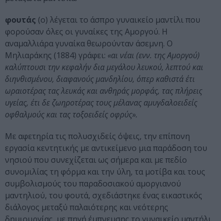
φουτάς
(ο) λέγεται το άσπρο γυναικείο μαντίλι που
φορούσαν όλες οι γυναίκες της Αμοργού. Η
αναμαλλιάρα γυναίκα θεωρούνταν άσεμνη. Ο
Μηλιαράκης (1884) γράφει:
«αι νέαι (ενν. της Αμοργού)
καλύπτουσι την κεφαλήν δια μεγάλου λευκού, λεπτού και
διηνθισμένου, διαφανούς μανδηλίου, όπερ καθιστά έτι
ωραιοτέρας τας λευκάς και ανθηράς μορφάς, τας πλήρεις
υγείας, έτι δε ζωηροτέρας τους μέλανας αμυγδαλοειδείς
οφθαλμούς και τας τοξοειδείς οφρύς».
Με αφετηρία τις πολυσχιδείς όψεις, την επίπονη
εργασία κεντητικής με αντικείμενο μια παράδοση του
νησιού που συνεχίζεται ως σήμερα και με πεδίο
συνομιλίας τη φόρμα και την ύλη, τα μοτίβα και τους
συμβολισμούς του παραδοσιακού αμοργιανού
μαντηλιού, του φουτά, σχεδιάστηκε ένας εικαστικός
διάλογος μεταξύ παλαιότερης και νεότερης
δημιουργίας, με πηγή έμπνευσης το γυναικείο μαντήλι