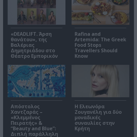
«DEADLIFT. Άρση
Rafina and
θανάτου», της
Artemida: The Greek
Βαλέριας
Food Stops
Δημητριάδου στο
Travellers Should
Θέατρο Εμπορικόν
Know
Απόστολος
Η Ελεωνόρα
Χαντζαράς –
Ζουγανέλη για δύο
«Κλεμμένος
μοναδικές
Πειρατής» &
συναυλίες στην
“Beauty and Blue”:
Κρήτη
Διπλή παράλληλη