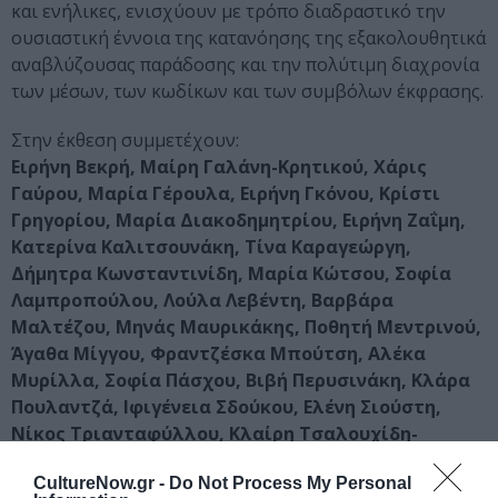
και ενήλικες, ενισχύουν με τρόπο διαδραστικό την
ουσιαστική έννοια της κατανόησης της εξακολουθητικά
αναβλύζουσας παράδοσης και την πολύτιμη διαχρονία
των μέσων, των κωδίκων και των συμβόλων έκφρασης.
Στην έκθεση συμμετέχουν:
Ειρήνη Βεκρή, Μαίρη Γαλάνη-Κρητικού, Χάρις
Γαύρου, Μαρία Γέρουλα, Ειρήνη Γκόνου, Κρίστι
Γρηγορίου, Μαρία Διακοδημητρίου, Ειρήνη Ζαΐμη,
Κατερίνα Καλιτσουνάκη, Τίνα Καραγεώργη,
Δήμητρα Κωνσταντινίδη, Μαρία Κώτσου, Σοφία
Λαμπροπούλου, Λούλα Λεβέντη, Βαρβάρα
Μαλτέζου, Μηνάς Μαυρικάκης, Ποθητή Μεντρινού,
Άγαθα Μίγγου, Φραντζέσκα Μπούτση, Αλέκα
Μυρίλλα, Σοφία Πάσχου, Βιβή Περυσινάκη, Κλάρα
Πουλαντζά, Ιφιγένεια Σδούκου, Ελένη Σιούστη,
Νίκος Τριανταφύλλου, Κλαίρη Τσαλουχίδη-
Χατζημηνά, Εύη Φωστιέρη, Νίκος Χιωτίνης
CultureNow.gr -
Do Not Process My Personal