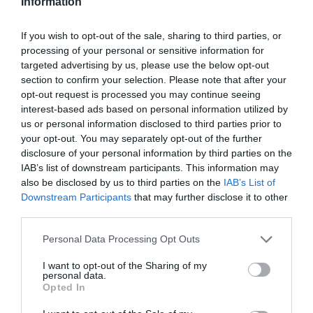
Information
Η έκθεση πραγματοποιείται με τη στήριξη της Διεύθυνσης
Νεότερης Πολιτιστικής Κληρονομιάς και με τη στήριξη της
If you wish to opt-out of the sale, sharing to third parties, or
Περιφέρειας Νοτίου Αιγαίου και τελεί υπό την αιγίδα του
processing of your personal or sensitive information for
Υπουργείου Πολιτισμού.
targeted advertising by us, please use the below opt-out
section to confirm your selection. Please note that after your
Κεντρική φωτογραφία θέματος: Σοφία Πάσχου
opt-out request is processed you may continue seeing
interest-based ads based on personal information utilized by
us or personal information disclosed to third parties prior to
Ταυτότητα Εκδήλωσης
your opt-out. You may separately opt-out of the further
disclosure of your personal information by third parties on the
Ημερομηνία:
IAB’s list of downstream participants. This information may
also be disclosed by us to third parties on the
IAB’s List of
09/07/2023
20/09/2023
Από:
Εως:
Downstream Participants
that may further disclose it to other
Ώρες λειτουργίας: Δε-Πα 8.30-15.30
third parties.
Τοποθεσία:
Personal Data Processing Opt Outs
Λαογραφικό Μουσείο Αμοργού, Χώρα Αμοργού
I want to opt-out of the Sharing of my
personal data.
Opted In
Ακολουθήστε το Culturenow.gr στο
Google News
και