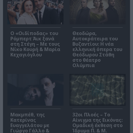
O «Οιδίποδας» του
Θεοδώρα,
Ρόμπερτ Άικ ξανά
Αυτοκράτειρα του
στη Στέγη – Με τους
Βυζαντίου: Η νέα
Νίκο Κουρή & Μαρία
ελληνική όπερα του
Κεχαγιόγλου
Θεόδωρου Στάθη
στο θέατρο
Ολύμπια
Μακμπέθ, της
32οι Πλοές – Το
Κατερίνας
Αίνιγμα της Εικόνας:
Ευαγγελάτου με
Ομαδική έκθεση στο
Γιώργο Γάλλο &
Ίδρυμα Π. & Μ.