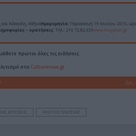
και Κόκκαλη, Αθήνα
Ημερομηνία:
Παρασκευή 19 Ιουνίου 2015, ώρα
ηροφορίες – κρατήσεις
: Τηλ.: 210 72.82.333
www.megaron.gr
μάθετε πρώτοι όλες τις ειδήσεις
ολιτισμό στο
Culturenow.gr
r
Δες
ΘΗΣ ΔΡΟΓΩΣΗΣ
ΦΙΛΙΠΠΟΣ ΠΛΙΑΤΣΙΚΑΣ