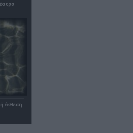
θέατρο
κή έκθεση