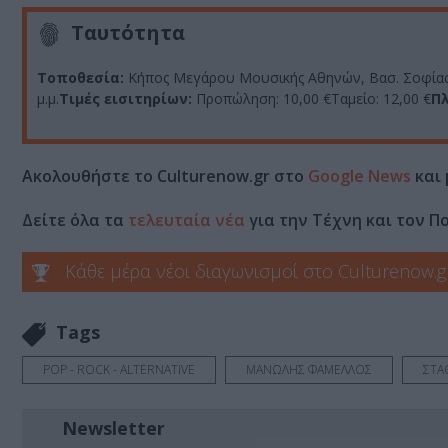
Ταυτότητα
Τοποθεσία:
Κήπος Μεγάρου Μουσικής Αθηνών, Βασ. Σοφίας 
μ.μ.
Τιμές εισιτηρίων:
Προπώληση: 10,00 €Ταμείο: 12,00 €
Πλ
Ακολουθήστε το Culturenow.gr στο
Google News
και 
Δείτε όλα τα
τελευταία νέα
για την Τέχνη και τον Π
Κάθε μέρα νέοι διαγωνισμοί στο Culturenow.g
Tags
POP - ROCK - ALTERNATIVE
ΜΑΝΩΛΗΣ ΦΑΜΕΛΛΟΣ
ΣΤΑ
Newsletter