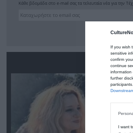
Κάθε βδομάδα στο e-mail σας τα τελευταία νέα για την Τέχ
Ακο
CultureNo
If you wish 
sensitive in
confirm you
Σ
continue se
information 
further disc
participants
Downstream 
Persona
I want t