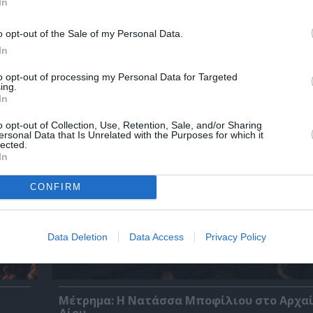
In
o opt-out of the Sale of my Personal Data.
In
ης
Σταύρος Ξαρχάκος: Ταξίδι στο φως στο Θέ
Λυκαβηττού
to opt-out of processing my Personal Data for Targeted
ing.
In
o opt-out of Collection, Use, Retention, Sale, and/or Sharing
ersonal Data that Is Unrelated with the Purposes for which it
lected.
In
CONFIRM
Data Deletion
Data Access
Privacy Policy
Μέτρημα: Η Νατάσσα Μποφίλιου στο Αρχα
Δίου