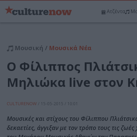
Ατζέντα
Μο
Μουσική /
Μουσικά Νέα
Ο Φίλιππος Πλιάτσικ
Μηλιώκα live στον 
CULTURENOW
/
15-05-2015
/ 10:01
Mουσικές και στίχους του Φίλιππου Πλιάτσικ
δεκαετίες, άγγιξαν με τον τρόπο τους τις ζω
του Μεγάρου Μουσικής Αθηνών την Παρασκευή 