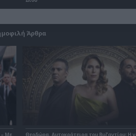
ημοφιλή Άρθρα
 – Με
Θεοδώρα, Αυτοκράτειρα του Βυζαντίου: Η ν