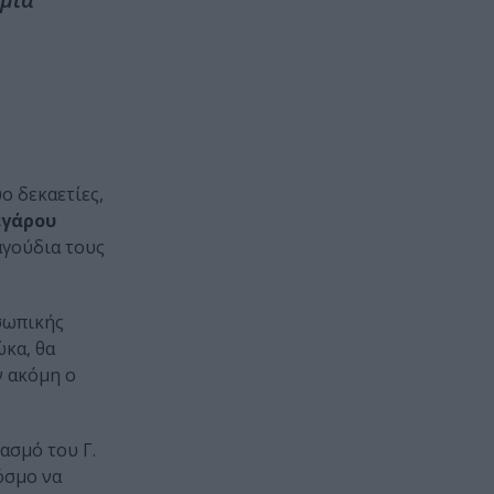
ο δεκαετίες,
γάρου
αγούδια τους
σωπικής
ώκα, θα
ν ακόμη ο
ασμό του Γ.
όσμο να