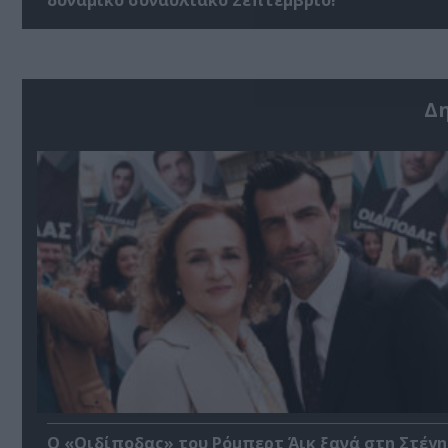
Δ
O «Οιδίποδας» του Ρόμπερτ Άικ ξανά στη Στέγη