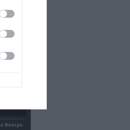
ατρο
ίο Θέατρο