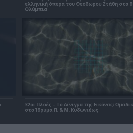
ελληνική όπερα του Θεόδωρου Στάθη στο 
Ολύμπια
ο
32οι Πλοές – Το Αίνιγμα της Εικόνας: Ομαδι
στο Ίδρυμα Π. & Μ. Κυδωνιέως