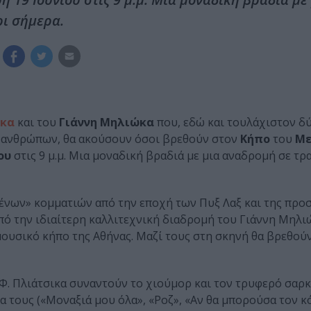
ρι σήμερα.
ικα
και του
Γιάννη Μηλιώκα
που, εδώ και τουλάχιστον δύ
ων ανθρώπων, θα ακούσουν όσοι βρεθούν στον
Κήπο
του
Με
ου
στις 9 μ.μ. Μια μοναδική βραδιά με μια αναδρομή σε τρ
ένων» κομματιών από την εποχή των Πυξ Λαξ και της προ
πό την ιδιαίτερη καλλιτεχνική διαδρομή του Γιάννη Μηλι
ουσικό κήπο της Αθήνας. Μαζί τους στη σκηνή θα βρεθού
 Φ. Πλιάτσικα συναντούν το χιούμορ και τον τρυφερό σαρκ
 τους («Μοναξιά μου όλα», «Ροζ», «Αν θα μπορούσα τον κ