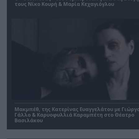
τους Νίκο Κουρή & Μαρία Κεχαγιόγλου
Μακμπέθ, της Κατερίνας Ευαγγελάτου με Γιώργ
Γάλλο & Καρυοφυλλιά Καραμπέτη στο Θέατρο
Βασιλάκου