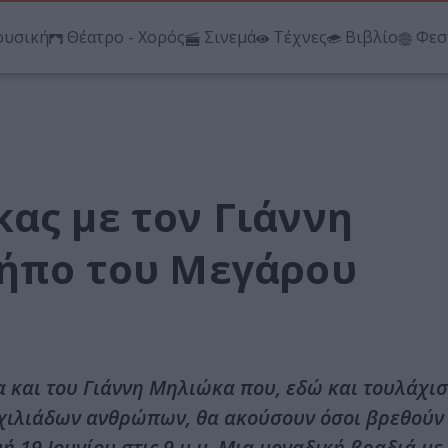
υσική
Θέατρο - Χορός
Σινεμά
Τέχνες
Βιβλίο
Φεσ
ας με τον Γιάννη
Κήπο του Μεγάρου
α και του Γιάννη Μηλιώκα που, εδώ και τουλάχισ
ές χιλιάδων ανθρώπων, θα ακούσουν όσοι βρεθούν
19 Ιουνίου στις 9 μ.μ. Μια μοναδική βραδιά με