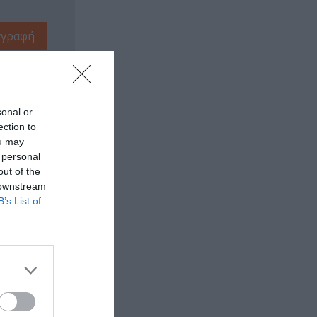
sonal or
ection to
ou may
 personal
out of the
 downstream
B’s List of