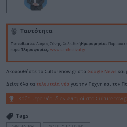
Ταυτότητα
Τοποθεσία:
Λόφος Σάνης, Χαλκιδική
Ημερομηνία:
Παρασκευή
ευρώ
Πληροφορίες
:
www.sanifestival.gr
Ακολουθήστε το Culturenow.gr στο
Google News
και 
Δείτε όλα τα
τελευταία νέα
για την Τέχνη και τον Π
Κάθε μέρα νέοι διαγωνισμοί στο Culturenow.g
Tags
SANI FESTIVAL
ΦΙΛΙΠΠΟΣ ΠΛΙΑΤΣΙΚΑΣ