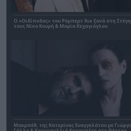
O «Οιδίποδας» του Ρόμπερτ Άικ ξανά στη Στέγη
τους Νίκο Κουρή & Μαρία Κεχαγιόγλου
Μακμπέθ, της Κατερίνας Ευαγγελάτου με Γιώργ
Γάλλο & Καρυοφυλλιά Καραμπέτη στο Θέατρο