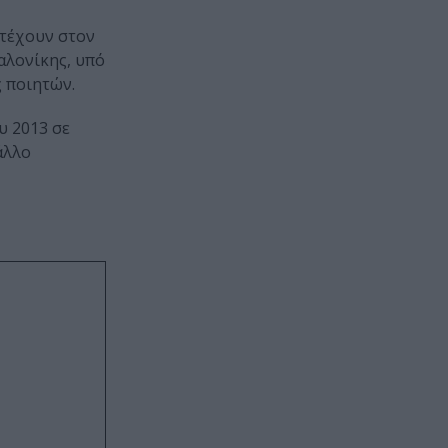
ντέχουν στον
αλονίκης, υπό
ς ποιητών.
υ 2013 σε
άλλο