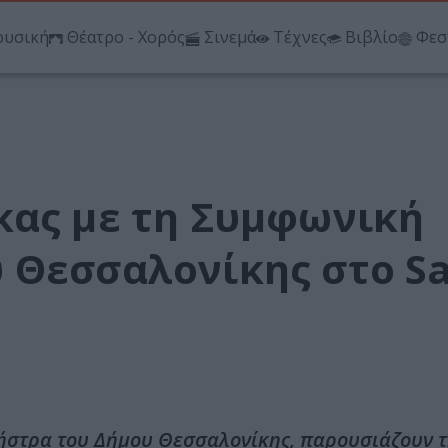
υσική
Θέατρο - Χορός
Σινεμά
Τέχνες
Βιβλίο
Φεσ
κας με τη Συμφωνική
 Θεσσαλονίκης στο Sa
ήστρα του Δήμου Θεσσαλονίκης, παρουσιάζουν 