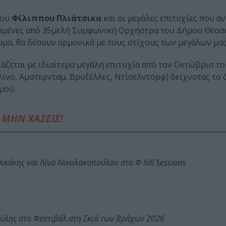
του
Φίλιππου Πλιάτσικα
και οι μεγάλες επιτυχίες που α
εσμένες από 35μελή Συμφωνική Ορχήστρα του Δήμου Θεσσ
ώμα, θα δέσουν αρμονικά με τους στίχους των μεγάλων μα
άζεται με ιδιαίτερα μεγάλη επιτυχία από τον Οκτώβριο το
λίνο, Αμστερνταμ, Βρυξέλλες, Ντίσελντορφ) δείχνοτας το 
μού.
ΜΗΝ ΧΑΣΕΙΣ!
κάκης και Λίνα Νικολακοπούλου στο Φ hill Sessions
ύλης στο Φεστιβάλ στη Σκιά των Βράχων 2026