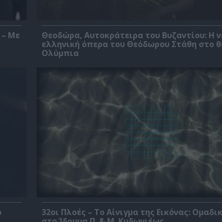
 – Με
Θεοδώρα, Αυτοκράτειρα του Βυζαντίου: Η ν
ελληνική όπερα του Θεόδωρου Στάθη στο 
Ολύμπια
ο
32οι Πλοές – Το Αίνιγμα της Εικόνας: Ομαδι
στο Ίδρυμα Π. & Μ. Κυδωνιέως