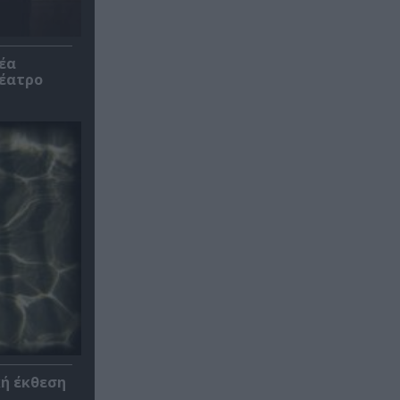
έα
θέατρο
κή έκθεση