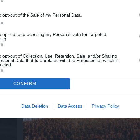
In
o opt-out of the Sale of my Personal Data.
In
to opt-out of processing my Personal Data for Targeted
ing.
In
Τα τραγούδια μας: Ευανθία Ρεμπούτσικα κα
o opt-out of Collection, Use, Retention, Sale, and/or Sharing
Δαβαράκης στην Πάρο
ersonal Data that Is Unrelated with the Purposes for which it
lected.
In
CONFIRM
Data Deletion
Data Access
Privacy Policy