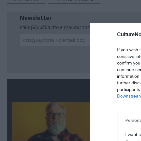
Newsletter
Κάθε βδομάδα στο e-mail σας τα τελευταία νέα για την Τέχ
CultureNo
If you wish 
Ακο
sensitive in
confirm you
continue se
information 
further disc
Σ
participants
Downstream 
Persona
I want t