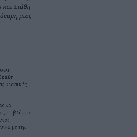
 και Στάθη
δύναμη μιας
υσική
Στάθη
ας κλασικής
ας να
τας το βλέμμα
ντος
νικά με την