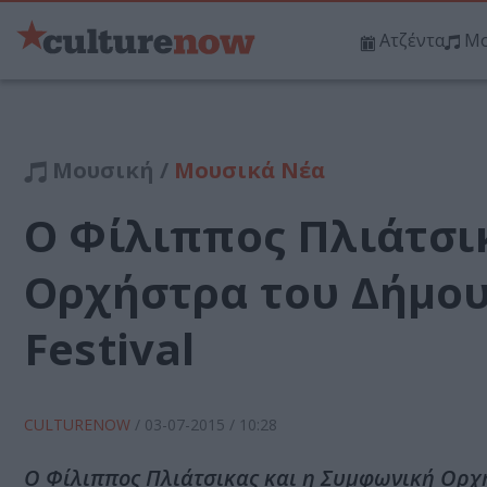
Ατζέντα
Μο
Μουσική /
Μουσικά Νέα
Ο Φίλιππος Πλιάτσι
Ορχήστρα του Δήμου
Festival
CULTURENOW
/
03-07-2015
/ 10:28
Ο Φίλιππος Πλιάτσικας και η Συμφωνική Ορχ