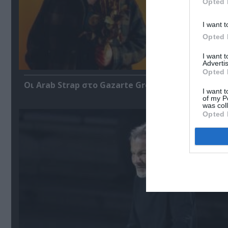
Opted 
I want t
Opted 
I want 
Advertis
Opted 
Οι Arab Strap στο Gazarte Ground Stage
I want t
of my P
was col
Opted 