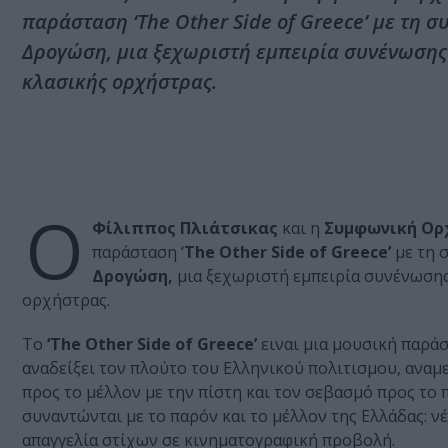
παράσταση ‘The Other Side of Greece’ με τη
Δρογώση, μια ξεχωριστή εμπειρία συνένωσης
κλασικής ορχήστρας.
Ο
Φίλιππος Πλιάτσικας
και η
Συμφωνική Ορ
παράσταση ‘
The Other Side of Greece’
με τη 
Δρογώση,
μια ξεχωριστή εμπειρία συνένωσης
ορχήστρας.
Το
‘The Other Side of Greece’
ειναι μια μουσική παρά
αναδείξει τον πλούτο του Ελληνικού πολιτισμου, αναμε
προς το μέλλον με την πίστη και τον σεβασμό προς το
συναντώνται με το παρόν και το μέλλον της Ελλάδας:
απαγγελία στίχων σε κινηματογραφική προβολή.