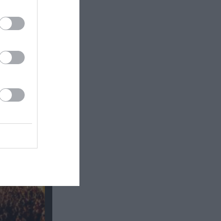
ι Άρης