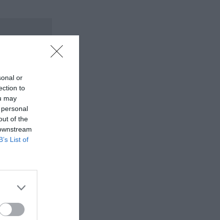
sonal or
ection to
ou may
 personal
out of the
 downstream
B’s List of