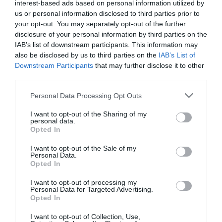
interest-based ads based on personal information utilized by
us or personal information disclosed to third parties prior to
Πληροφορίες / Κρατήσεις:
your opt-out. You may separately opt-out of the further
Τηλ.: 2610623730 |
dipethepatras.gr
disclosure of your personal information by third parties on the
IAB’s list of downstream participants. This information may
also be disclosed by us to third parties on the
IAB’s List of
Ακολουθήστε το Culturenow.gr στο
Google News
και
Downstream Participants
that may further disclose it to other
μάθετε πρώτοι όλες τις ειδήσεις
third parties.
Δείτε όλα τα
τελευταία νέα
για την Τέχνη και τον
Personal Data Processing Opt Outs
Πολιτισμό στο
Culturenow.gr
I want to opt-out of the Sharing of my
personal data.
Opted In
Νέοι Διαγωνισμοί
❯
I want to opt-out of the Sale of my
Tags
Personal Data.
Opted In
ΔΗΠΕΘΕ ΠΑΤΡΑΣ
ΕΛΛΗΝΙΚΟ ΕΡΓΟ
I want to opt-out of processing my
Personal Data for Targeted Advertising.
ΘΕΑΤΡΙΚΕΣ ΠΑΡΑΣΤΑΣΕΙΣ 2023 - 2024
ΚΩΜΩΔΙΑ
Opted In
I want to opt-out of Collection, Use,
Newsletter