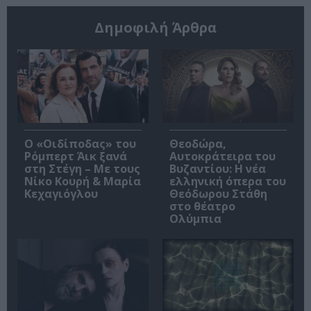
Δημοφιλή Άρθρα
O «Οιδίποδας» του
Θεοδώρα,
Ρόμπερτ Άικ ξανά
Αυτοκράτειρα του
στη Στέγη – Με τους
Βυζαντίου: Η νέα
Νίκο Κουρή & Μαρία
ελληνική όπερα του
Κεχαγιόγλου
Θεόδωρου Στάθη
στο θέατρο
Ολύμπια