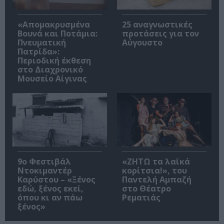
«Απομακρυσμένα
25 αναγνωστικές
Βουνά και Ποτάμια:
προτάσεις για τον
Πνευματική
Αύγουστο
Πατρίδα»:
Περιοδική έκθεση
στο Διαχρονικό
Μουσείο Αίγινας
9ο Φεστιβάλ
«ΖΗΤΩ τα λαϊκά
Ντοκιμαντέρ
κορίτσια!», του
Καρύστου – «Ξένος
Παντελή Αμπαζή
εδώ, ξένος εκεί,
στο Θέατρο
όπου κι αν πάω
Ρεματιάς
ξένος»