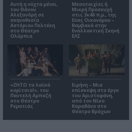
Αυτή η νύχτα μένει,
Μεσοτοιχίες ή
του Θάνου
Μικρή Προσευχή
Αλεξανδρή σε
στις 3κ46 π.μ., της
σκηνοθεσία
Εύας Οικονόμου –
Αστέριου Πελτέκη
Βαμβακά στην
στο Θέατρο
Εναλλακτική Σκηνή
Ολύμπια
ΕΛΣ
«ΖΗΤΩ τα λαϊκά
Ειρήνη – Μια
κορίτσια!», του
επίσκεψη στο έργο
Παντελή Αμπαζή
του Αριστοφάνη,
στο Θέατρο
από τον Νίκο
Ρεματιάς
Καραθάνο στο
Θέατρο Βράχων