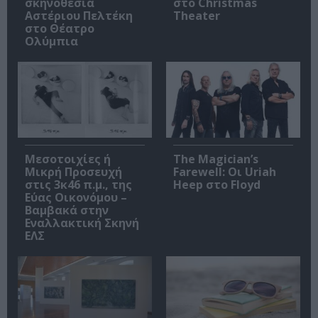
σκηνοθεσία
στο Christmas
Αστέριου Πελτέκη
Theater
στο Θέατρο
Ολύμπια
Μεσοτοιχίες ή
The Magician’s
Μικρή Προσευχή
Farewell: Οι Uriah
στις 3κ46 π.μ., της
Heep στο Floyd
Εύας Οικονόμου –
Βαμβακά στην
Εναλλακτική Σκηνή
ΕΛΣ