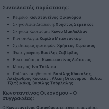
Συντελεστές παράστασης:
Κείμενο:
Κωνσταντίνος Οικονόμου
Σκηνοθεσία-Διασκευή:
Χρήστος Στρέπκος
Σκηνικά-Κοστούμια:
Κέννυ ΜακΛέλλαν
Κινησιολογία:
Καμίλο Μπέντανκοφ
Σχεδιασμός φωτισμών:
Χρήστος Στρέπκος
Φωτογράφιση:
Βασίλης Ζαβέρδας
Βινεοσκόπηση:
Κωνσταντίνος Λιόπετας
Μακιγιάζ:
Ίνα Τσέλιου
Παίζουν οι ηθοποιοί:
Βασίλης Κόκκαλης,
Αλέξανδρος Κουκιάς , Αλίκη Οικονόμου, Βάλια
Τζιτζικάκη, Βασίλης Τσόρλαλης
Κωνσταντίνος Οικονόμου – Ο
συγγραφέας:
Ο
Κωνσταντίνος Οικονόμου
, μετέφρασε αρχαίους