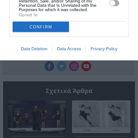
Retention, Sale, and/or Sharing of my
Personal Data that Is Unrelated with the
Κάθε βδομάδα στο e-mail σας τα τελευταία νέα για
Purposes for which it was collected.
την Τέχνη και τον Πολιτισμό!
Opted In
CONFIRM
Data Deletion
Data Access
Privacy Policy
Ακολουθήστε το Culturenow.gr
Σχετικά Άρθρα