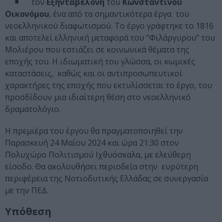
τον
Εξηνταβελόνη
του
Κωνσταντίνου
Οικονόμου
, ένα από τα σημαντικότερα έργα του
νεοελληνικού διαφωτισμού. Το έργο γράφτηκε το 1816
και αποτελεί ελληνική μεταφορά του “Φιλάργυρου” του
Μολιέρου που εστιάζει σε κοινωνικά θέματα της
εποχής του. Η ιδιωματική του γλώσσα, οι κωμικές
καταστάσεις, καθώς και οι αντιπροσωπευτικοί
χαρακτήρες της εποχής που εκτυλίσσεται το έργο, του
προσδίδουν μια ιδιαίτερη θέση στο νεοελληνικό
δραματολόγιο.
Η πρεμιέρα του έργου θα πραγματοποιηθεί την
Παρασκευή 24 Μαΐου 2024 και ώρα 21:30 στον
Πολυχώρο Πολιτισμού Ιχθυόσκαλα, με ελεύθερη
είσοδο. Θα ακολουθήσει περιοδεία στην ευρύτερη
περιφέρεια της Νοτιοδυτικής Ελλάδας σε συνεργασία
με την ΠΕΔ.
Υπόθεση