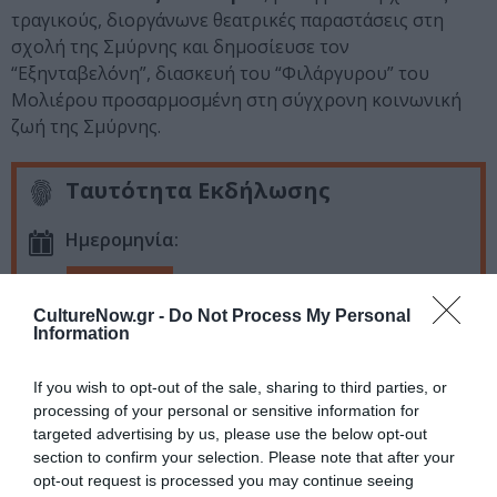
τραγικούς, διοργάνωνε θεατρικές παραστάσεις στη
σχολή της Σμύρνης και δημοσίευσε τον
“Εξηνταβελόνη”, διασκευή του “Φιλάργυρου” του
Μολιέρου προσαρμοσμένη στη σύγχρονη κοινωνική
ζωή της Σμύρνης.
Ταυτότητα Εκδήλωσης
Ημερομηνία:
24/05/2024
CultureNow.gr -
Do Not Process My Personal
Παρασκευή, 21:30 Πολυχώρο Πολιτισμού Ιχθυόσκαλα,
Information
Τοποθεσία:
If you wish to opt-out of the sale, sharing to third parties, or
Ιχθυόσκαλα, Πάτρα
processing of your personal or sensitive information for
targeted advertising by us, please use the below opt-out
Eισιτήρια:
section to confirm your selection. Please note that after your
opt-out request is processed you may continue seeing
Είσοδος ελεύθερη