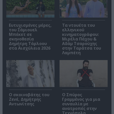
Ευτυχισμένες μέρες,
Τα ντουέτα του
του Σάμιουελ
ελληνικού
Μπέκετ σε
κινηματογράφου:
σκηνοθεσία
Μιρέλα Πάχου &
Δημήτρη Τάρλοου
Αδάμ Τσαρούχης
στα Αισχύλεια 2026
στην Ταράτσα του
Λαμπέτη
Ο σκοινοβάτης του
Ο Σπύρος
Ζενέ, Δημήτρης
Γραμμένος για μια
Αντωνίτσης
συναυλία με
ανατροπές στην
Τεχνόπολη