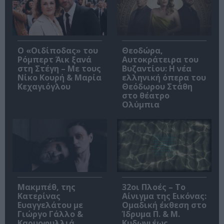
O «Οιδίποδας» του
Θεοδώρα,
Ρόμπερτ Άικ ξανά
Αυτοκράτειρα του
στη Στέγη – Με τους
Βυζαντίου: Η νέα
Νίκο Κουρή & Μαρία
ελληνική όπερα του
Κεχαγιόγλου
Θεόδωρου Στάθη
στο θέατρο
Ολύμπια
Μακμπέθ, της
32οι Πλοές – Το
Κατερίνας
Αίνιγμα της Εικόνας:
Ευαγγελάτου με
Ομαδική έκθεση στο
Γιώργο Γάλλο &
Ίδρυμα Π. & Μ.
Καρυοφυλλιά
Κυδωνιέως