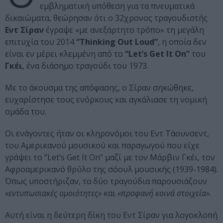
εμβληματική υπόθεση για τα πνευματικά
δικαιώματα, θεώρησαν ότι ο 32χρονος τραγουδιστής
Εντ Σίραν
έγραψε «με ανεξάρτητο τρόπο» τη μεγάλη
επιτυχία του 2014
“Thinking Out Loud”
, η οποία δεν
είναι εν μέρει κλεμμένη από το
“Let’s Get It On”
του
Γκέι
, ένα διάσημο τραγούδι του 1973.
Με το άκουσμα της απόφασης, ο Σίραν σηκώθηκε,
ευχαρίστησε τους ενόρκους και αγκάλιασε τη νομική
ομάδα του.
Οι ενάγοντες ήταν οι κληρονόμοι του Εντ Τάουνσεντ,
του Αμερικανού μουσικού και παραγωγού που είχε
γράψει το “Let’s Get It On” μαζί με τον Μάρβιν Γκέι, τον
Αφροαμερικανό θρύλο της σόουλ μουσικής (1939-1984).
Όπως υποστήριζαν, τα δύο τραγούδια παρουσιάζουν
«εντυπωσιακές ομοιότητες»
και
«προφανή κοινά στοιχεία»
.
Αυτή είναι η δεύτερη δίκη του Εντ Σίραν για λογοκλοπή