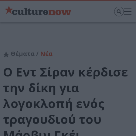
Θέματα /
Νέα
Ο Εντ Σίραν κέρδισε
την δίκη για
λογοκλοπή ενός
τραγουδιού του
Μάρβιν Γκέι