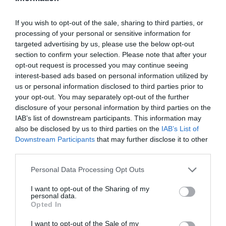
If you wish to opt-out of the sale, sharing to third parties, or
processing of your personal or sensitive information for
targeted advertising by us, please use the below opt-out
Ακολουθήστε το Culturenow.gr
section to confirm your selection. Please note that after your
opt-out request is processed you may continue seeing
interest-based ads based on personal information utilized by
us or personal information disclosed to third parties prior to
your opt-out. You may separately opt-out of the further
Σχετικά Άρθρα
disclosure of your personal information by third parties on the
IAB’s list of downstream participants. This information may
also be disclosed by us to third parties on the
IAB’s List of
Downstream Participants
that may further disclose it to other
third parties.
Personal Data Processing Opt Outs
Ο Λάκης Χαλκιάς,
Η Σιγκαπούρη
I want to opt-out of the Sharing of my
personal data.
σημαντικός
απαγορεύει την
Opted In
εκπρόσωπος της
είσοδο σε δύο μέλη
μουσικής μας
των Massive Attack
I want to opt-out of the Sale of my
παράδοσης, πέθανε