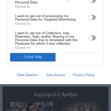
Personal Data.
σε ηλικία 82 ετών
Opted In
I want to opt-out of processing my
Personal Data for Targeted Advertising.
Opted In
I want to opt-out of Collection, Use,
Retention, Sale, and/or Sharing of my
Personal Data that Is Unrelated with the
Purposes for which it was collected.
Ίδρυμα Ωνάση:
Όλη η Ελλάδα ένας
Opted In
Αποτελέσματα
πολιτισμός 2026: 12
Υποτροφιών για το
πρωτότυπες
CONFIRM
Ακαδημαϊκό Έτος
παραγωγές φέρνει
26-27
η έκτη εβδομάδα | 3
– 9 Αυγούστου 2026
Data Deletion
Data Access
Privacy Policy
Δημοφιλή Άρθρα