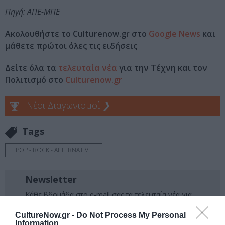
Πηγή: ΑΠΕ-ΜΠΕ
Ακολουθήστε το Culturenow.gr στο
Google News
και
μάθετε πρώτοι όλες τις ειδήσεις
Δείτε όλα τα
τελευταία νέα
για την Τέχνη και τον
Πολιτισμό στο
Culturenow.gr
Νέοι Διαγωνισμοί
❯
Tags
POP - ROCK - ALTERNATIVE
Newsletter
Κάθε βδομάδα στο e-mail σας τα τελευταία νέα για
την Τέχνη και τον Πολιτισμό!
CultureNow.gr -
Do Not Process My Personal
Information