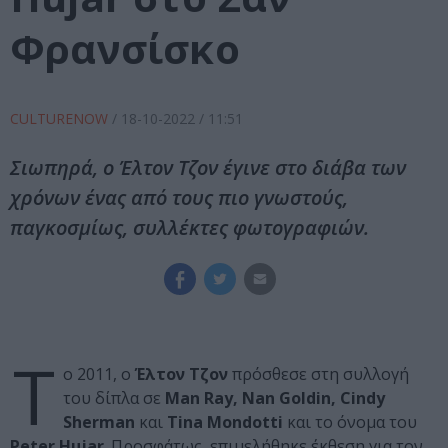
Φρανσίσκο
CULTURENOW
/
18-10-2022
/ 11:51
Σιωπηρά, ο Έλτον Τζον έγινε στο διάβα των
χρόνων ένας από τους πιο γνωστούς,
παγκοσμίως, συλλέκτες φωτογραφιών.
Τ
ο 2011, ο
Έλτον Τζον
πρόσθεσε στη συλλογή
του δίπλα σε
Man Ray, Nan Goldin, Cindy
Sherman
και
Tina Mondotti
και το όνομα του
Peter Hujar
. Προσφάτως, επιμελήθηκε έκθεση για τον