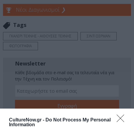
Νέοι Διαγωνισμοί
❯
Tags
ΓΚΑΛΕΡΙ ΤΕΧΝΗΣ - ΑΙΘΟΥΣΕΣ ΤΕΧΝΗΣ
ΣΙΝΤΙ ΣΕΡΜΑΝ
ΦΩΤΟΓΡΑΦΙΑ
Newsletter
Κάθε βδομάδα στο e-mail σας τα τελευταία νέα για
την Τέχνη και τον Πολιτισμό!
Ακολουθήστε το Culturenow.gr
CultureNow.gr -
Do Not Process My Personal
Information