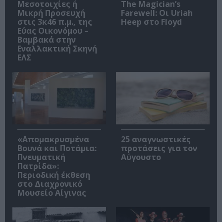
Μεσοτοιχίες ή
The Magician’s
Μικρή Προσευχή
Farewell: Οι Uriah
στις 3κ46 π.μ., της
Heep στο Floyd
Εύας Οικονόμου –
Βαμβακά στην
Εναλλακτική Σκηνή
ΕΛΣ
«Απομακρυσμένα
25 αναγνωστικές
Βουνά και Ποτάμια:
προτάσεις για τον
Πνευματική
Αύγουστο
Πατρίδα»:
Περιοδική έκθεση
στο Διαχρονικό
Μουσείο Αίγινας