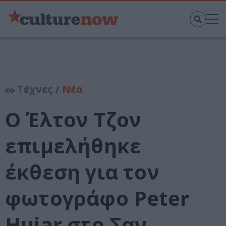
Τέχνες /
Νέα
O Έλτον Τζον
επιμελήθηκε
έκθεση για τον
φωτογράφο Peter
Hujar στο Σαν