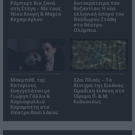
Ρόμπερτ Άικ ξανά
Αυτοκράτειρα του
στη Στέγη – Με τους
Βυζαντίου: Η νέα
Νίκο Κουρή & Μαρία
ελληνική όπερα του
Κεχαγιόγλου
Θεόδωρου Στάθη
στο θέατρο
Ολύμπια
Μακμπέθ, της
32οι Πλοές – Το
Κατερίνας
Αίνιγμα της Εικόνας:
Ευαγγελάτου με
Ομαδική έκθεση στο
Γιώργο Γάλλο &
Ίδρυμα Π. & Μ.
Καρυοφυλλιά
Κυδωνιέως
Καραμπέτη στο
Θέατρο Βασιλάκου