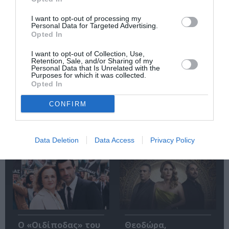
I want to opt-out of processing my
Personal Data for Targeted Advertising.
Σαρωνίς Βατικιώτη
Απόστολος
Opted In
Γκάτσου –
Χαντζαράς –
Διαφάνειες Ζωής:
«Κλεμμένος
I want to opt-out of Collection, Use,
Έκθεση στο Katheti
Πειρατής» &
Retention, Sale, and/or Sharing of my
Summer 2026
“Beauty and Blue”:
Personal Data that Is Unrelated with the
Διπλή παράλληλη
Purposes for which it was collected.
έκθεση στην Πάτμο
Opted In
CONFIRM
Δημοφιλή Άρθρα
Data Deletion
Data Access
Privacy Policy
O «Οιδίποδας» του
Θεοδώρα,