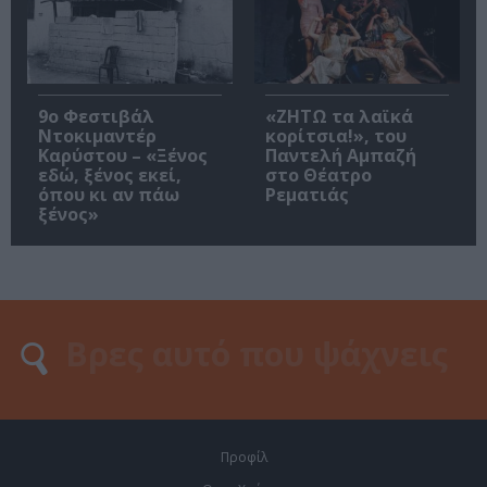
9ο Φεστιβάλ
«ΖΗΤΩ τα λαϊκά
Ντοκιμαντέρ
κορίτσια!», του
Καρύστου – «Ξένος
Παντελή Αμπαζή
εδώ, ξένος εκεί,
στο Θέατρο
όπου κι αν πάω
Ρεματιάς
ξένος»
Προφίλ