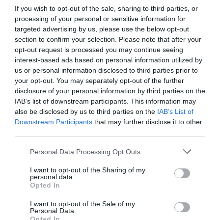
If you wish to opt-out of the sale, sharing to third parties, or
processing of your personal or sensitive information for
Σχετικά Άρθρα
targeted advertising by us, please use the below opt-out
section to confirm your selection. Please note that after your
opt-out request is processed you may continue seeing
interest-based ads based on personal information utilized by
us or personal information disclosed to third parties prior to
your opt-out. You may separately opt-out of the further
disclosure of your personal information by third parties on the
IAB’s list of downstream participants. This information may
«Απομακρυσμένα
Η Ελλάδα μέσα από
also be disclosed by us to third parties on the
IAB’s List of
Βουνά και Ποτάμια:
τον φακό του
Downstream Participants
that may further disclose it to other
Πνευματική
Νικόλαου Τομπάζη:
third parties.
Πατρίδα»:
Έκθεση στο
Περιοδική έκθεση
Μουσείο Πάνου &
Personal Data Processing Opt Outs
στο Διαχρονικό
Ηλία Ηλιόπουλου
Μουσείο Αίγινας
I want to opt-out of the Sharing of my
personal data.
Opted In
I want to opt-out of the Sale of my
Personal Data.
Opted In