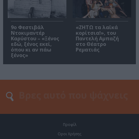
9ο Φεστιβάλ
«ΖΗΤΩ τα λαϊκά
Ντοκιμαντέρ
κορίτσια!», του
Καρύστου – «Ξένος
Παντελή Αμπαζή
εδώ, ξένος εκεί,
στο Θέατρο
όπου κι αν πάω
Ρεματιάς
ξένος»
Προφίλ
Οροι Χρήσης