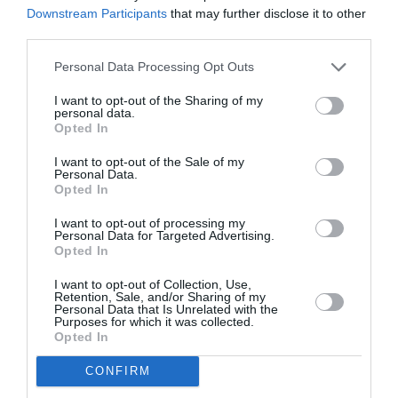
Downstream Participants
that may further disclose it to other
third parties.
Personal Data Processing Opt Outs
Σχετικά Άρθρα
I want to opt-out of the Sharing of my
personal data.
Opted In
I want to opt-out of the Sale of my
Personal Data.
Opted In
I want to opt-out of processing my
Personal Data for Targeted Advertising.
Αυτοβιογραφία
Αντόνιο Πόρτσια –
Opted In
ενός πτώματος: Μια
Φωνές: Ένα βιβλίο
συλλογή
ως εσωτερικός
I want to opt-out of Collection, Use,
διηγημάτων του
διάλογος
Retention, Sale, and/or Sharing of my
Personal Data that Is Unrelated with the
Σιγκισμούντ
Purposes for which it was collected.
Κρζιζανόφσκι
Opted In
CONFIRM