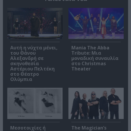
Αυτή η νύχτα μένει,
Mania The Abba
του Θάνου
Tribute: Μια
Αλεξανδρή σε
μοναδική συναυλία
σκηνοθεσία
στο Christmas
Αστέριου Πελτέκη
Theater
στο Θέατρο
Ολύμπια
Μεσοτοιχίες ή
The Magician’s