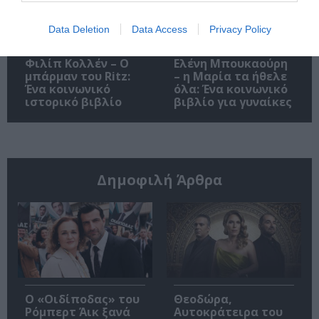
Data Deletion
Data Access
Privacy Policy
Φιλίπ Κολλέν – Ο
Ελένη Μπουκαούρη
μπάρμαν του Ritz:
– η Μαρία τα ήθελε
Ένα κοινωνικό
όλα: Ένα κοινωνικό
ιστορικό βιβλίο
βιβλίο για γυναίκες
Δημοφιλή Άρθρα
O «Οιδίποδας» του
Θεοδώρα,
Ρόμπερτ Άικ ξανά
Αυτοκράτειρα του