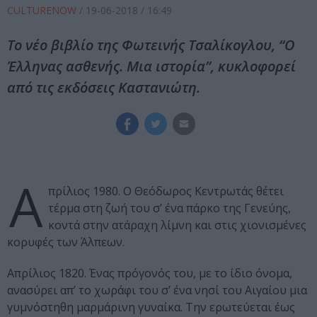
CULTURENOW
/
19-06-2018
/ 16:49
Το νέο βιβλίο της Φωτεινής Τσαλίκογλου, “Ο
Έλληνας ασθενής. Μια ιστορία”, κυκλοφορεί
από τις εκδόσεις Καστανιώτη.
Α
πρίλιος 1980. Ο Θεόδωρος Κεντρωτάς θέτει
τέρμα στη ζωή του σ’ ένα πάρκο της Γενεύης,
κοντά στην ατάραχη λίμνη και στις χιονισμένες
κορυφές των Άλπεων.
Απρίλιος 1820. Ένας πρόγονός του, με το ίδιο όνομα,
ανασύρει απ’ το χωράφι του σ’ ένα νησί του Αιγαίου μια
γυμνόστηθη μαρμάρινη γυναίκα. Την ερωτεύεται έως