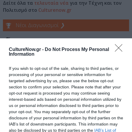
Δείτε όλα τα
τελευταία νέα
για την Τέχνη και τον
Πολιτισμό στο
Culturenow.gr
Νέοι Διαγωνισμοί
❯
Tags
CultureNow.gr -
Do Not Process My Personal
ΕΚΔΟΣΕΙΣ ΚΑΣΤΑΝΙΩΤΗ
ΕΛΛΗΝΕΣ ΣΥΓΓΡΑΦΕΙΣ
Information
ΠΕΖΟΓΡΑΦΙΑ
ΦΩΤΕΙΝΗ ΤΣΑΛΙΚΟΓΛΟΥ
If you wish to opt-out of the sale, sharing to third parties, or
processing of your personal or sensitive information for
Newsletter
targeted advertising by us, please use the below opt-out
Κάθε βδομάδα στο e-mail σας τα τελευταία νέα για
section to confirm your selection. Please note that after your
την Τέχνη και τον Πολιτισμό!
opt-out request is processed you may continue seeing
interest-based ads based on personal information utilized by
us or personal information disclosed to third parties prior to
your opt-out. You may separately opt-out of the further
disclosure of your personal information by third parties on the
IAB’s list of downstream participants. This information may
also be disclosed by us to third parties on the
IAB’s List of
Ακολουθήστε το Culturenow.gr