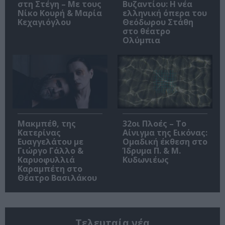
στη Στέγη – Με τους
Βυζαντίου: Η νέα
Νίκο Κουρή & Μαρία
ελληνική όπερα του
Κεχαγιόγλου
Θεόδωρου Στάθη
στο θέατρο
Ολύμπια
Μακμπέθ, της
32οι Πλοές – Το
Κατερίνας
Αίνιγμα της Εικόνας:
Ευαγγελάτου με
Ομαδική έκθεση στο
Γιώργο Γάλλο &
Ίδρυμα Π. & Μ.
Καρυοφυλλιά
Κυδωνιέως
Καραμπέτη στο
Θέατρο Βασιλάκου
Τελευταία νέα