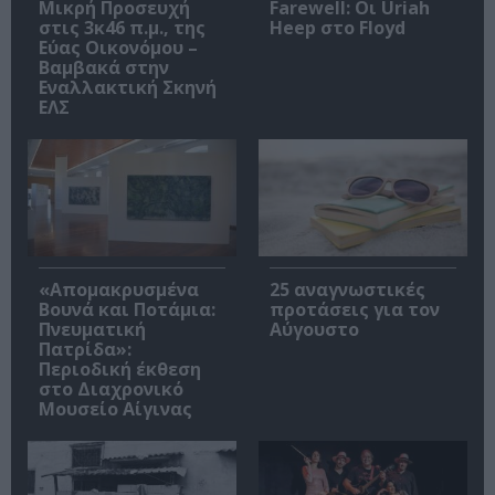
Μικρή Προσευχή
Farewell: Οι Uriah
στις 3κ46 π.μ., της
Heep στο Floyd
Εύας Οικονόμου –
Βαμβακά στην
Εναλλακτική Σκηνή
ΕΛΣ
«Απομακρυσμένα
25 αναγνωστικές
Βουνά και Ποτάμια:
προτάσεις για τον
Πνευματική
Αύγουστο
Πατρίδα»:
Περιοδική έκθεση
στο Διαχρονικό
Μουσείο Αίγινας