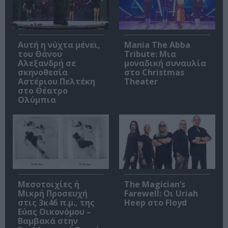
Αυτή η νύχτα μένει,
Mania The Abba
του Θάνου
Tribute: Μια
Αλεξανδρή σε
μοναδική συναυλία
σκηνοθεσία
στο Christmas
Αστέριου Πελτέκη
Theater
στο Θέατρο
Ολύμπια
Μεσοτοιχίες ή
The Magician’s
Μικρή Προσευχή
Farewell: Οι Uriah
στις 3κ46 π.μ., της
Heep στο Floyd
Εύας Οικονόμου –
Βαμβακά στην