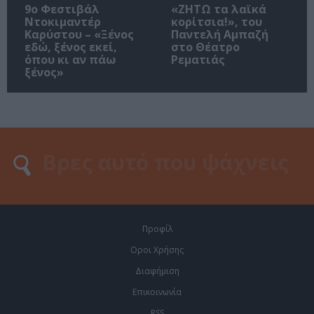
9ο Φεστιβάλ
«ΖΗΤΩ τα λαϊκά
Ντοκιμαντέρ
κορίτσια!», του
Καρύστου – «Ξένος
Παντελή Αμπαζή
εδώ, ξένος εκεί,
στο Θέατρο
όπου κι αν πάω
Ρεματιάς
ξένος»
Προφίλ
Οροι Χρήσης
Διαφήμιση
Επικοινωνία
RSS