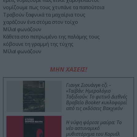
εμείς νομίζουμε πως είναι χαμογελαστοί
νομίζουμε πως τους χτυπάνε τα παπούτσια
Τραβούν ξαφνικά τα μαχαίρια τους
χαράζουν ένα στόμα στον τοίχο
Μίλα! φωνάζουν
Κάθετα στο πεπρωμένο της παλάμης τους
κόβουνε τη γραμμή της τύχης
Μίλα! φωνάζουν
ΜΗΝ ΧΑΣΕΙΣ!
Γιανγκ Σιουάνγκ-τζι –
«Ταϊβάν: Ημερολόγιο
Ταξιδιού»: Το φετινό Διεθνές
Βραβείο Booker κυκλοφορεί
από τις εκδόσεις Βακχικόν
Η νύφη φόρεσε μαύρα: Το
νέο αστυνομικό
μυθιστόρημα του Κορνέλ