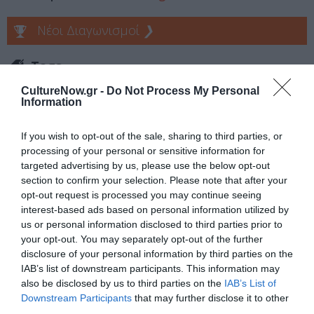
Νέοι Διαγωνισμοί
❯
Tags
CultureNow.gr -
Do Not Process My Personal
ΕΚΔΟΣΕΙΣ ΙΚΑΡΟΣ
Information
Newsletter
If you wish to opt-out of the sale, sharing to third parties, or
processing of your personal or sensitive information for
Κάθε βδομάδα στο e-mail σας τα τελευταία νέα για
targeted advertising by us, please use the below opt-out
την Τέχνη και τον Πολιτισμό!
section to confirm your selection. Please note that after your
opt-out request is processed you may continue seeing
interest-based ads based on personal information utilized by
us or personal information disclosed to third parties prior to
your opt-out. You may separately opt-out of the further
disclosure of your personal information by third parties on the
Ακολουθήστε το Culturenow.gr
IAB’s list of downstream participants. This information may
also be disclosed by us to third parties on the
IAB’s List of
Downstream Participants
that may further disclose it to other
third parties.