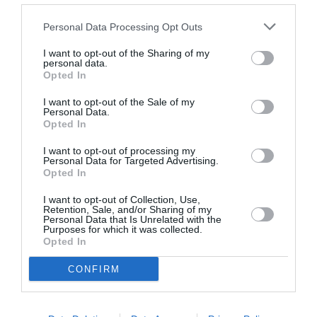
Σχετικά Άρθρα
Personal Data Processing Opt Outs
I want to opt-out of the Sharing of my
personal data.
Opted In
I want to opt-out of the Sale of my
Personal Data.
Opted In
Η μακρά λίστα με
Έκθεση Βιβλίου
I want to opt-out of processing my
τις υποψηφιότητες
2026 στο Ναύπλιο
Personal Data for Targeted Advertising.
για το Βραβείο
Opted In
Booker 2026
I want to opt-out of Collection, Use,
Retention, Sale, and/or Sharing of my
Personal Data that Is Unrelated with the
Purposes for which it was collected.
Opted In
CONFIRM
«Παρεμποδίζοντας
Σπύρος Κακατσάκης
την αποστασία,
– Ανακρίνοντας το