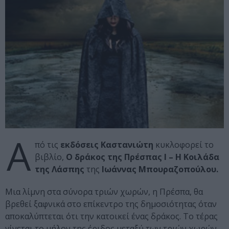
Α
πό τις
εκδόσεις Καστανιώτη
κυκλοφορεί το
βιβλίο,
Ο δράκος της Πρέσπας Ι – Η Κοιλάδα
της Λάσπης
της
Ιωάννας Μπουραζοπούλου.
Μια λίμνη στα σύνορα τριών χωρών, η Πρέσπα, θα
βρεθεί ξαφνικά στο επίκεντρο της δημοσιότητας όταν
αποκαλύπτεται ότι την κατοικεί ένας δράκος. Το τέρας
γίνεται το μήλον της έριδος μεταξύ των τριών χωρών,