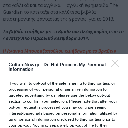
στα γαλλικά και τα αγγλικά. Η αγγλική εφημερίδα The
Guardian το κατέταξε στα καλύτερα βιβλία
επιστημονικής φαντασίας της χρονιάς, για το 2013.
Το βιβλίο τιμήθηκε με το Βραβείου Πεζογραφίας από το
Λογοτεχνικό Περιοδικό Κλεψύδρα 2014.
Η Ιωάννα Μπουραζοπούλου
τιμήθηκε με το
Βραβείο
Μυθιστορήματος του Ιδρύματος Κώστα & Ελένης
Ουράνη 2015.
CultureNow.gr -
Do Not Process My Personal
Information
If you wish to opt-out of the sale, sharing to third parties, or
processing of your personal or sensitive information for
targeted advertising by us, please use the below opt-out
section to confirm your selection. Please note that after your
opt-out request is processed you may continue seeing
interest-based ads based on personal information utilized by
Ταυτότητα
us or personal information disclosed to third parties prior to
your opt-out. You may separately opt-out of the further