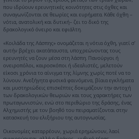
που ιδρύουν ερευνητικές κοινότητες στις όχθες και
συναγωνίζονται σε θεωρίες και ευρήματα. Κάθε όχθη –
νότια, ανατολική και δυτική– ζει το δικό της
δρακολογικό όνειρο και εφιάλτη.
«Κοιλάδα της Λάσπης» ονομάζεται η νότια όχθη, γιατί σ’
αυτήν βρέχει ακατάπαυστα, υποχρεώνοντας τους
ερευνητές να ζουν μέσα στη λάσπη. Πανούργοι ή
ονειροπόλοι, καιροσκόποι ή ιδεαλιστές, μελετούν
είκοσι χρόνια το αίνιγμα της λίμνης χωρίς ποτέ να το
λύνουν. Ανεξήγητα φυσικά φαινόμενα, βίαια εγκλήματα
και μυστηριώδεις επισκέπτες δοκιμάζουν την αντοχή
των δρακολογικών θεωριών και τους χαρακτήρες των
πρωταγωνιστών, ενώ στο περιθώριο της δράσης, ένας
Αλχημιστής με τον βοηθό του πειραματίζονται στην
κατασκευή του ελιξήριου της αυτογνωσίας.
Οικονομίες καταρρέουν, χωριά ερημώνουν, λαοί
συγκρούονται, αλλά ο δράκος –μυθικό τέρας,