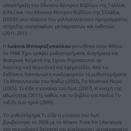
υποστήριξη του Εθνικού Κέντρου Βιβλίου της Γαλλίας
(CNL) και του Εθνικού Κέντρου Βιβλίου της Ελλάδας
(ΕΚΕΒΙ) στο πλαίσιο του γαλλοελληνικού προγράμματος
στήριξης συγγραφέων, μεταφραστών και εκδοτών
(2011-2013
Η
Ιωάννα Μπουραζοπούλου
γεννήθηκε στην Αθήνα
το 1968. Έχει γράψει μυθιστορήματα, διηγήματα και
θεατρικά. Κείμενά της έχουν δημοσιευτεί σε
λογοτεχνικά περιοδικά και εφημερίδες. Από τις
Εκδόσεις Καστανιώτη κυκλοφορούν τα μυθιστορήματα:
Το Μπουντουάρ του Ναδίρ (2003), Το Μυστικό Νερό
(2005), Τι είδε η γυναίκα του Λωτ; (2007), Η ενοχή της
αθωότητας (2011), καθώς και το βιβλίο για παιδιά Το
ταξίδι των τρολ (2009).
Το μυθιστόρημα Τι είδε η γυναίκα του Λωτ;
βραβεύτηκε το 2008 με το Athens Prize for Literature
του περιοδικού δε(κατα) και κυκλοφορεί μεταφρασμένο