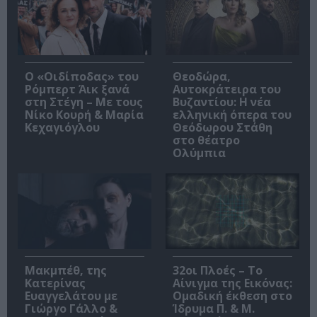
O «Οιδίποδας» του
Θεοδώρα,
Ρόμπερτ Άικ ξανά
Αυτοκράτειρα του
στη Στέγη – Με τους
Βυζαντίου: Η νέα
Νίκο Κουρή & Μαρία
ελληνική όπερα του
Κεχαγιόγλου
Θεόδωρου Στάθη
στο θέατρο
Ολύμπια
Μακμπέθ, της
32οι Πλοές – Το
Κατερίνας
Αίνιγμα της Εικόνας:
Ευαγγελάτου με
Ομαδική έκθεση στο
Γιώργο Γάλλο &
Ίδρυμα Π. & Μ.