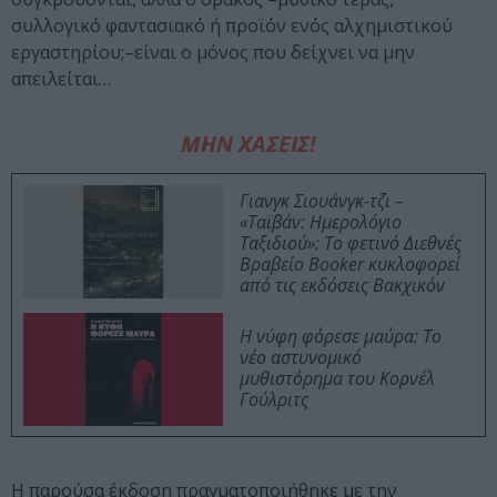
συλλογικό φαντασιακό ή προϊόν ενός αλχημιστικού
εργαστηρίου;–είναι ο μόνος που δείχνει να μην
απειλείται…
ΜΗΝ ΧΑΣΕΙΣ!
Γιανγκ Σιουάνγκ-τζι –
«Ταϊβάν: Ημερολόγιο
Ταξιδιού»: Το φετινό Διεθνές
Βραβείο Booker κυκλοφορεί
από τις εκδόσεις Βακχικόν
Η νύφη φόρεσε μαύρα: Το
νέο αστυνομικό
μυθιστόρημα του Κορνέλ
Γούλριτς
Η παρούσα έκδοση πραγματοποιήθηκε με την