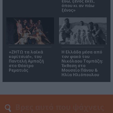
εδώ, ξένος εκεί,
όπου κι αν πάω
ξένος»
«ΖΗΤΩ τα λαϊκά
Η Ελλάδα μέσα από
κορίτσια!», του
τον φακό του
Παντελή Αμπαζή
Νικόλαου Τομπάζη:
στο Θέατρο
Έκθεση στο
Ρεματιάς
Μουσείο Πάνου &
Ηλία Ηλιόπουλου