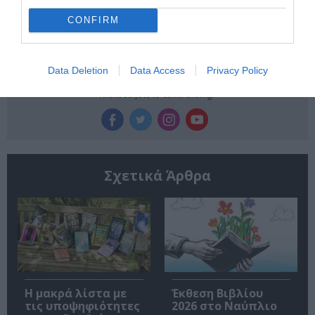
την Τέχνη και τον Πολιτισμό!
CONFIRM
Data Deletion
Data Access
Privacy Policy
Ακολουθήστε το Culturenow.gr
Σχετικά Άρθρα
Η μακρά λίστα με
Έκθεση Βιβλίου
τις υποψηφιότητες
2026 στο Ναύπλιο