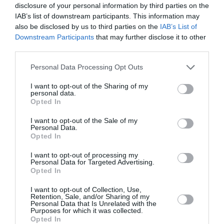
disclosure of your personal information by third parties on the
Πληροφορίες έκδοσης:
ISBN: 978-960-03-5820-9, σελ.
IAB’s list of downstream participants. This information may
592, 2014, € 19,17
also be disclosed by us to third parties on the
IAB’s List of
Downstream Participants
that may further disclose it to other
third parties.
Ακολουθήστε το Culturenow.gr στο
Google News
και
μάθετε πρώτοι όλες τις ειδήσεις
Personal Data Processing Opt Outs
I want to opt-out of the Sharing of my
Δείτε όλα τα
τελευταία νέα
για την Τέχνη και τον
personal data.
Πολιτισμό στο
Culturenow.gr
Opted In
I want to opt-out of the Sale of my
Νέοι Διαγωνισμοί
❯
Personal Data.
Opted In
Tags
I want to opt-out of processing my
Personal Data for Targeted Advertising.
Opted In
ΕΚΔΟΣΕΙΣ ΚΑΣΤΑΝΙΩΤΗ
ΠΕΖΟΓΡΑΦΙΑ
I want to opt-out of Collection, Use,
Retention, Sale, and/or Sharing of my
Newsletter
Personal Data that Is Unrelated with the
Purposes for which it was collected.
Κάθε βδομάδα στο e-mail σας τα τελευταία νέα για
Opted In