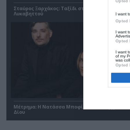
Opted 
Σταύρος Ξαρχάκος: Ταξίδι στο φως στο Θέατρο
Λυκαβηττού
I want t
Opted 
I want 
Advertis
Opted 
I want t
of my P
was col
Opted 
Μέτρημα: Η Νατάσσα Μποφίλιου στο Αρχαίο Θ
Δίου