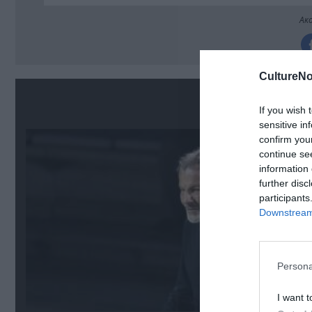
Ακο
CultureNo
Σ
If you wish 
sensitive in
confirm you
continue se
information 
further disc
participants
Downstream 
Persona
I want t