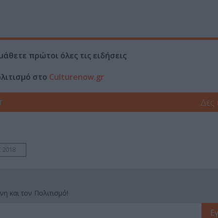
μάθετε πρώτοι όλες τις ειδήσεις
ολιτισμό στο
Culturenow.gr
r
Δες
Σ 2018
νη και τον Πολιτισμό!