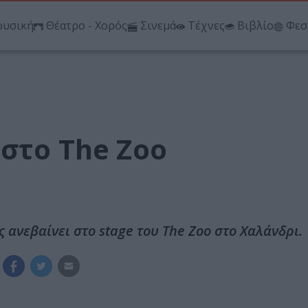
υσική
Θέατρο - Χορός
Σινεμά
Τέχνες
Βιβλίο
Φεσ
στο The Zoo
 ανεβαίνει στο stage του The Zoo στο Χαλάνδρι.