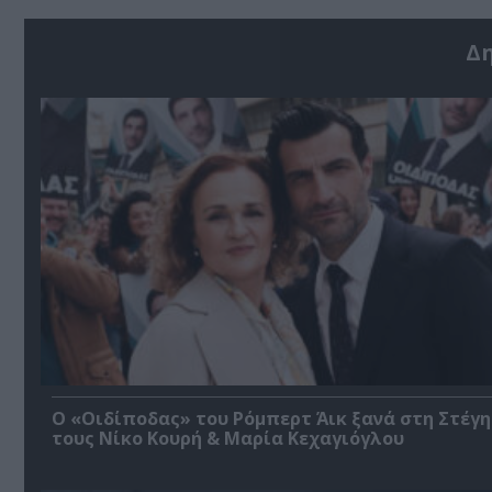
Δ
O «Οιδίποδας» του Ρόμπερτ Άικ ξανά στη Στέγη
τους Νίκο Κουρή & Μαρία Κεχαγιόγλου