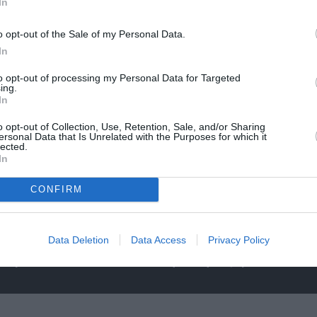
In
Η Μουσική Τεχνόπολη 2026 υποδέχεται ένα
δυναμικό συναυλιακό Σεπτέμβριο!
o opt-out of the Sale of my Personal Data.
In
to opt-out of processing my Personal Data for Targeted
ing.
In
o opt-out of Collection, Use, Retention, Sale, and/or Sharing
ersonal Data that Is Unrelated with the Purposes for which it
lected.
In
CONFIRM
Data Deletion
Data Access
Privacy Policy
έατρο
K-POP Fever και στη Μονή Λαζαριστών!