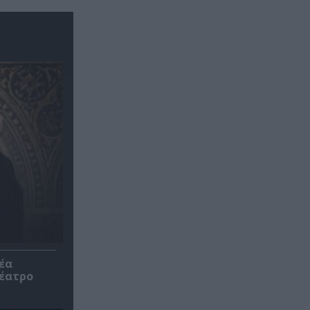
έα
θέατρο