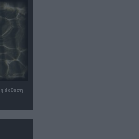
κή έκθεση