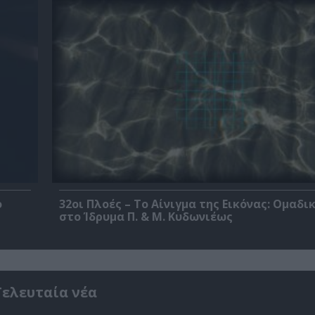
ο
32οι Πλοές – Το Αίνιγμα της Εικόνας: Ομαδι
στο Ίδρυμα Π. & Μ. Κυδωνιέως
Τελευταία νέα