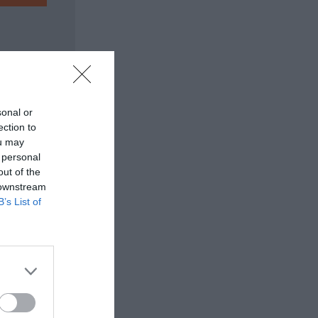
sonal or
ection to
ou may
 personal
out of the
 downstream
B’s List of