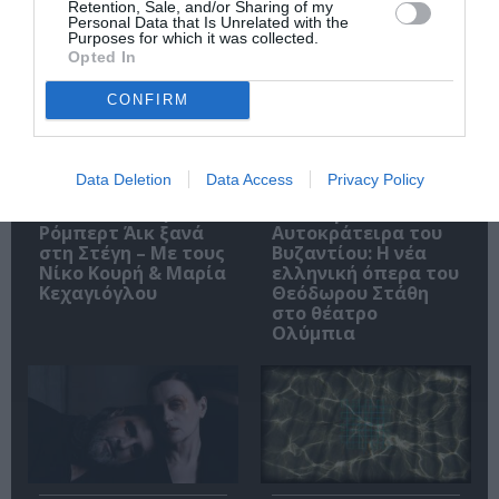
Retention, Sale, and/or Sharing of my
Δημοφιλή Άρθρα
Personal Data that Is Unrelated with the
Purposes for which it was collected.
Opted In
CONFIRM
Data Deletion
Data Access
Privacy Policy
O «Οιδίποδας» του
Θεοδώρα,
Ρόμπερτ Άικ ξανά
Αυτοκράτειρα του
στη Στέγη – Με τους
Βυζαντίου: Η νέα
Νίκο Κουρή & Μαρία
ελληνική όπερα του
Κεχαγιόγλου
Θεόδωρου Στάθη
στο θέατρο
Ολύμπια