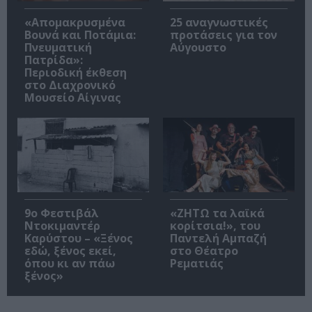
«Απομακρυσμένα
25 αναγνωστικές
Βουνά και Ποτάμια:
προτάσεις για τον
Πνευματική
Αύγουστο
Πατρίδα»:
Περιοδική έκθεση
στο Διαχρονικό
Μουσείο Αίγινας
9ο Φεστιβάλ
«ΖΗΤΩ τα λαϊκά
Ντοκιμαντέρ
κορίτσια!», του
Καρύστου – «Ξένος
Παντελή Αμπαζή
εδώ, ξένος εκεί,
στο Θέατρο
όπου κι αν πάω
Ρεματιάς
ξένος»