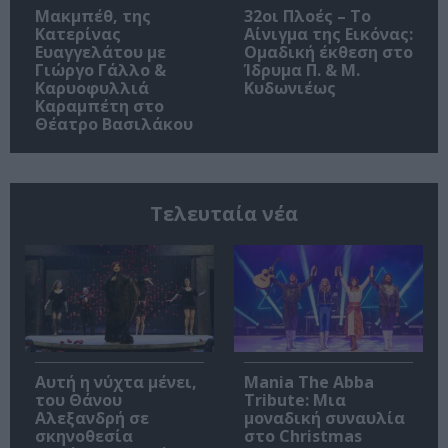
Μακμπέθ, της
32οι Πλοές – Το
Κατερίνας
Αίνιγμα της Εικόνας:
Ευαγγελάτου με
Ομαδική έκθεση στο
Γιώργο Γάλλο &
Ίδρυμα Π. & Μ.
Καρυοφυλλιά
Κυδωνιέως
Καραμπέτη στο
Θέατρο Βασιλάκου
Τελευταία νέα
Αυτή η νύχτα μένει,
Mania The Abba
του Θάνου
Tribute: Μια
Αλεξανδρή σε
μοναδική συναυλία
σκηνοθεσία
στο Christmas