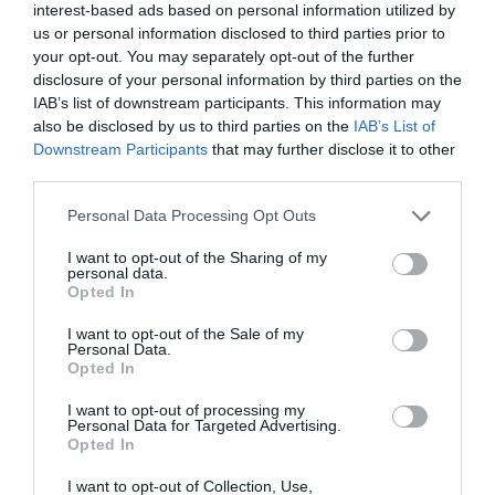
interest-based ads based on personal information utilized by
us or personal information disclosed to third parties prior to
Η μακρά λίστα με
Έκθεση Βιβλίου
your opt-out. You may separately opt-out of the further
τις υποψηφιότητες
2026 στο Ναύπλιο
disclosure of your personal information by third parties on the
για το Βραβείο
IAB’s list of downstream participants. This information may
Booker 2026
also be disclosed by us to third parties on the
IAB’s List of
Downstream Participants
that may further disclose it to other
third parties.
Personal Data Processing Opt Outs
I want to opt-out of the Sharing of my
personal data.
Opted In
«Παρεμποδίζοντας
Σπύρος Κακατσάκης
την αποστασία,
– Ανακρίνοντας το
I want to opt-out of the Sale of my
Ιουλιανά 1965»:
Σκοτάδι:
Personal Data.
Παρουσίαση του
Παρουσίαση του
Opted In
βιβλίου στο
βιβλίου στα Public
Μεταξουργείο
Συντάγματος
I want to opt-out of processing my
Personal Data for Targeted Advertising.
Opted In
I want to opt-out of Collection, Use,