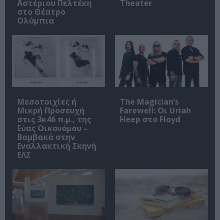
Αστέριου Πελτέκη
Theater
στο Θέατρο
Ολύμπια
Μεσοτοιχίες ή
The Magician’s
Μικρή Προσευχή
Farewell: Οι Uriah
στις 3κ46 π.μ., της
Heep στο Floyd
Εύας Οικονόμου –
Βαμβακά στην
Εναλλακτική Σκηνή
ΕΛΣ