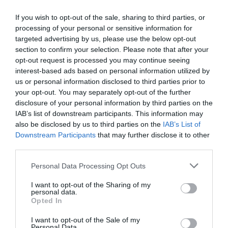
If you wish to opt-out of the sale, sharing to third parties, or
Ακολουθήστε το Culturenow.gr
processing of your personal or sensitive information for
targeted advertising by us, please use the below opt-out
section to confirm your selection. Please note that after your
opt-out request is processed you may continue seeing
interest-based ads based on personal information utilized by
us or personal information disclosed to third parties prior to
Σχετικά Άρθρα
your opt-out. You may separately opt-out of the further
disclosure of your personal information by third parties on the
IAB’s list of downstream participants. This information may
also be disclosed by us to third parties on the
IAB’s List of
Downstream Participants
that may further disclose it to other
third parties.
Personal Data Processing Opt Outs
Mania The Abba
The Magician’s
Tribute: Μια
Farewell: Οι Uriah
I want to opt-out of the Sharing of my
μοναδική συναυλία
Heep στο Floyd
personal data.
στο Christmas
Opted In
Theater
I want to opt-out of the Sale of my
Personal Data.