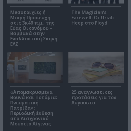
Μεσοτοιχίες ή
The Magician’s
Μικρή Προσευχή
Farewell: Οι Uriah
στις 3κ46 π.μ., της
Heep στο Floyd
Εύας Οικονόμου –
Βαμβακά στην
Εναλλακτική Σκηνή
ΕΛΣ
«Απομακρυσμένα
25 αναγνωστικές
Βουνά και Ποτάμια:
προτάσεις για τον
Πνευματική
Αύγουστο
Πατρίδα»:
Περιοδική έκθεση
στο Διαχρονικό
Μουσείο Αίγινας