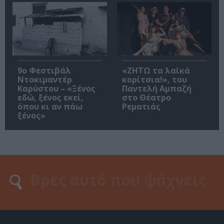
9ο Φεστιβάλ
«ΖΗΤΩ τα λαϊκά
Ντοκιμαντέρ
κορίτσια!», του
Καρύστου – «Ξένος
Παντελή Αμπαζή
εδώ, ξένος εκεί,
στο Θέατρο
όπου κι αν πάω
Ρεματιάς
ξένος»