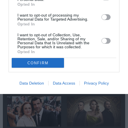
Opted In
I want to opt-out of processing my
Personal Data for Targeted Advertising.
Opted In
Οι Arab Strap στο
Τα τραγούδια μας:
I want to opt-out of Collection, Use,
Retention, Sale, and/or Sharing of my
Gazarte Ground
Ευανθία
Personal Data that Is Unrelated with the
Stage
Ρεμπούτσικα και
Purposes for which it was collected.
Άρης Δαβαράκης
Opted In
στην Πάρο
CONFIRM
Data Deletion
Data Access
Privacy Policy
Δημοφιλή Άρθρα