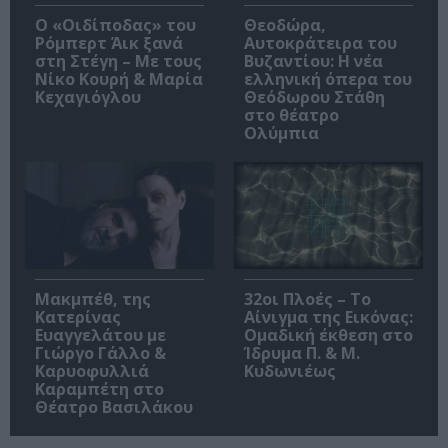
O «Οιδίποδας» του
Θεοδώρα,
Ρόμπερτ Άικ ξανά
Αυτοκράτειρα του
στη Στέγη – Με τους
Βυζαντίου: Η νέα
Νίκο Κουρή & Μαρία
ελληνική όπερα του
Κεχαγιόγλου
Θεόδωρου Στάθη
στο θέατρο
Ολύμπια
Μακμπέθ, της
32οι Πλοές – Το
Κατερίνας
Αίνιγμα της Εικόνας:
Ευαγγελάτου με
Ομαδική έκθεση στο
Γιώργο Γάλλο &
Ίδρυμα Π. & Μ.
Καρυοφυλλιά
Κυδωνιέως
Καραμπέτη στο
Θέατρο Βασιλάκου