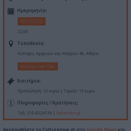
Ημερομηνία:
01/12/2023
22.00
Τοποθεσία:
Κύτταρο, Αχαρνών και Ηπείρου 48, Αθήνα
Κύτταρο Live Club
Eισιτήρια:
Προπώληση: 13 ευρώ | Ταμείο: 15 ευρώ
Πληροφορίες / Κρατήσεις:
Τηλ: 210-8224134 |
kyttarolive.gr
Ακολουθήστε το Culturenow.gr στο
Google News
και