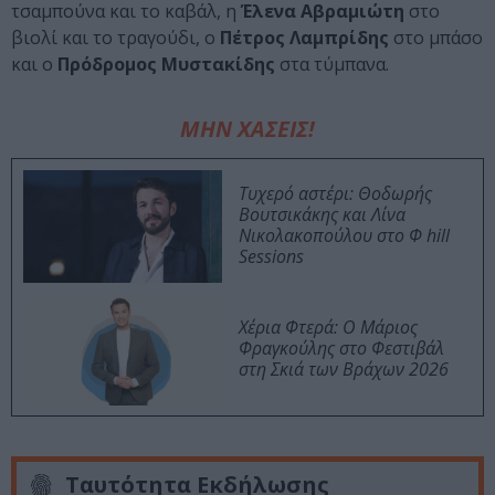
τσαμπούνα και το καβάλ, η
Έλενα Αβραμιώτη
στο
βιολί και το τραγούδι, ο
Πέτρος Λαμπρίδης
στο μπάσο
και ο
Πρόδρομος Μυστακίδης
στα τύμπανα.
ΜΗΝ ΧΑΣΕΙΣ!
Τυχερό αστέρι: Θοδωρής
Βουτσικάκης και Λίνα
Νικολακοπούλου στο Φ hill
Sessions
Χέρια Φτερά: Ο Μάριος
Φραγκούλης στο Φεστιβάλ
στη Σκιά των Βράχων 2026
Ταυτότητα Εκδήλωσης