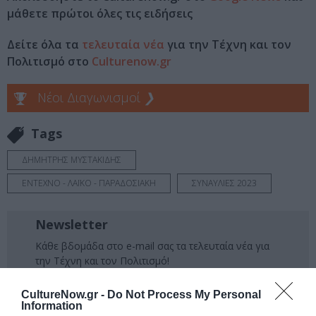
μάθετε πρώτοι όλες τις ειδήσεις
Δείτε όλα τα
τελευταία νέα
για την Τέχνη και τον
Πολιτισμό στο
Culturenow.gr
Νέοι Διαγωνισμοί
❯
Tags
ΔΗΜΗΤΡΗΣ ΜΥΣΤΑΚΙΔΗΣ
ΕΝΤΕΧΝΟ - ΛΑΪΚΟ - ΠΑΡΑΔΟΣΙΑΚΗ
ΣΥΝΑΥΛΙΕΣ 2023
Newsletter
Κάθε βδομάδα στο e-mail σας τα τελευταία νέα για
την Τέχνη και τον Πολιτισμό!
CultureNow.gr -
Do Not Process My Personal
Information