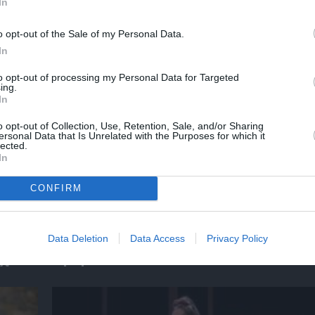
In
o opt-out of the Sale of my Personal Data.
In
Σ
ΠΑΙΔΙΚΟ ΒΙΒΛΙΟ
to opt-out of processing my Personal Data for Targeted
ing.
In
νη και τον Πολιτισμό!
o opt-out of Collection, Use, Retention, Sale, and/or Sharing
ersonal Data that Is Unrelated with the Purposes for which it
lected.
In
λουθήστε το Culturenow.gr
CONFIRM
Data Deletion
Data Access
Privacy Policy
χετικά Άρθρα