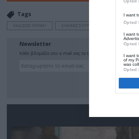
Opted 
Tags
I want t
Opted 
ΕΚΔΟΣΕΙΣ ΠΑΤΑΚΗ
ΕΛΛΗΝΕΣ ΣΥΓΓΡΑΦΕΙΣ
ΜΑΚΗΣ ΤΣΙΤΑ
I want 
Advertis
Newsletter
Opted 
Κάθε βδομάδα στο e-mail σας τα τελευταία νέα για την Τέχ
I want t
of my P
was col
Opted 
Ακο
Σ