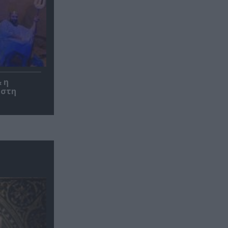
 η
 στη