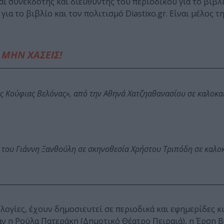
ι συνεκδότης και διευθυντής του περιοδικού για το βιβλί
για το βιβλίο και τον πολιτισμό Diastixo.gr. Είναι μέλος τ
ΜΗΝ ΧΑΣΕΙΣ!
ης Κούφιας Βελόνας», από την Αθηνά Χατζηαθανασίου σε καλοκα
 του Γιάννη Ξανθούλη σε σκηνοθεσία Χρήστου Τριπόδη σε καλο
λογίες, έχουν δημοσιευτεί σε περιοδικά και εφημερίδες κ
ν η Ρούλα Πατεράκη (Δημοτικό Θέατρο Πειραιά), η Έρση 