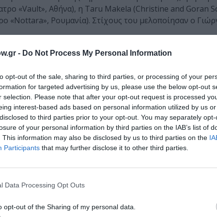
ρο «Vault», Αθήνα), η Taru Makela (Christine and Goran Sc
ρο «Nottara», Ρουμανία). Στίχους του μελοποίησαν ο Γιώρ
 Για το μυθιστόρημά του Μάρτυς μου ο Θεός έλαβε το Βραβε
w.gr -
Do Not Process My Personal Information
on Prize for Literature) και τιμήθηκε από τον Δήμο Αθην
Βιβλιοθήκη Έδεσσας και την Περιφέρεια Κεντρικής Μακεδ
to opt-out of the sale, sharing to third parties, or processing of your per
formation for targeted advertising by us, please use the below opt-out s
σες.
r selection. Please note that after your opt-out request is processed y
eing interest-based ads based on personal information utilized by us or
disclosed to third parties prior to your opt-out. You may separately opt-
losure of your personal information by third parties on the IAB’s list of
025-5, Σελίδες: 24, τιμή: 4,18 ευρώ | Εικονογράφηση: Λίλα Καλογε
. This information may also be disclosed by us to third parties on the
IA
Participants
that may further disclose it to other third parties.
μάθετε πρώτοι όλες τις ειδήσεις
ολιτισμό στο
Culturenow.gr
l Data Processing Opt Outs
o opt-out of the Sharing of my personal data.
r
Δες