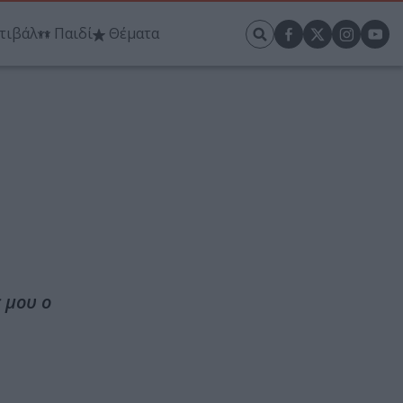
τιβάλ
Παιδί
Θέματα
 μου ο