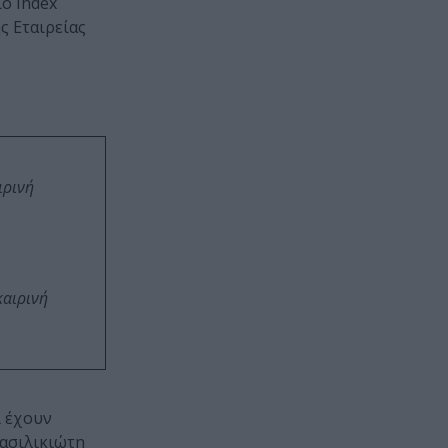
ο Index
ης Εταιρείας
ιρινή
καιρινή
ι έχουν
Βασιλικιώτη