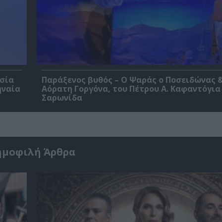
εσία
Παράξενος βυθός – Ο Ψαράς ο Ποσειδώνας &
ηναία
Αόρατη Γοργόνα, του Πέτρου Α. Καφαντόγια
Σαρωνίδα
ημοφιλή Άρθρα