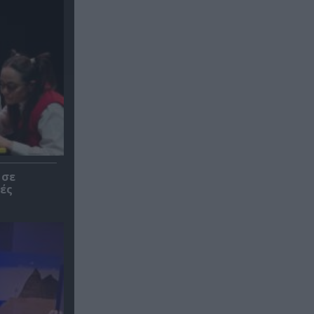
 σε
ές