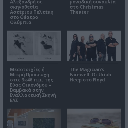
Αλεξανδρή σε
μοναδική συναυλία
σκηνοθεσία
στο Christmas
Αστέριου Πελτέκη
Theater
στο Θέατρο
Ολύμπια
Μεσοτοιχίες ή
The Magician’s
Μικρή Προσευχή
Farewell: Οι Uriah
στις 3κ46 π.μ., της
Heep στο Floyd
Εύας Οικονόμου –
Βαμβακά στην
Εναλλακτική Σκηνή
ΕΛΣ