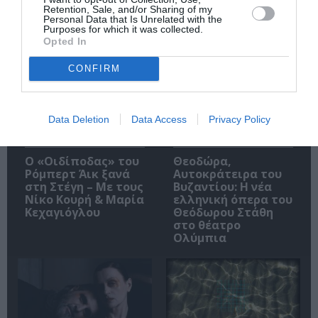
Retention, Sale, and/or Sharing of my
Personal Data that Is Unrelated with the
Purposes for which it was collected.
Δημοφιλή Άρθρα
Opted In
CONFIRM
Data Deletion
Data Access
Privacy Policy
O «Οιδίποδας» του
Θεοδώρα,
Ρόμπερτ Άικ ξανά
Αυτοκράτειρα του
στη Στέγη – Με τους
Βυζαντίου: Η νέα
Νίκο Κουρή & Μαρία
ελληνική όπερα του
Κεχαγιόγλου
Θεόδωρου Στάθη
στο θέατρο
Ολύμπια