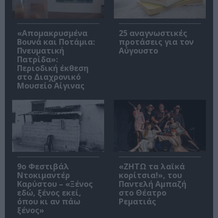
«Απομακρυσμένα
25 αναγνωστικές
Βουνά και Ποτάμια:
προτάσεις για τον
Πνευματική
Αύγουστο
Πατρίδα»:
Περιοδική έκθεση
στο Διαχρονικό
Μουσείο Αίγινας
9ο Φεστιβάλ
«ΖΗΤΩ τα λαϊκά
Ντοκιμαντέρ
κορίτσια!», του
Καρύστου – «Ξένος
Παντελή Αμπαζή
εδώ, ξένος εκεί,
στο Θέατρο
όπου κι αν πάω
Ρεματιάς
ξένος»