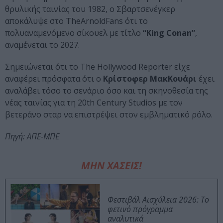
θρυλικής ταινίας του 1982, ο Σβαρτσενέγκερ
αποκάλυψε στο TheArnoldFans ότι το
πολυαναμενόμενο σίκουελ με τίτλο
“King Conan”
,
αναμένεται το 2027.
Σημειώνεται ότι το The Hollywood Reporter είχε
αναφέρει πρόσφατα ότι ο
Κρίστοφερ ΜακΚουάρι
έχει
αναλάβει τόσο το σενάριο όσο και τη σκηνοθεσία της
νέας ταινίας για τη 20th Century Studios με τον
βετεράνο σταρ να επιστρέψει στον εμβληματικό ρόλο.
Πηγή: ΑΠΕ-ΜΠΕ
ΜΗΝ ΧΑΣΕΙΣ!
Φεστιβάλ Αισχύλεια 2026: Το
φετινό πρόγραμμα
αναλυτικά