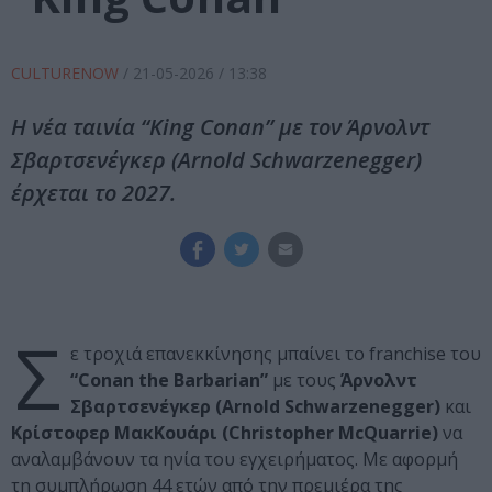
CULTURENOW
/
21-05-2026
/ 13:38
Η νέα ταινία “King Conan” με τον Άρνολντ
Σβαρτσενέγκερ (Arnold Schwarzenegger)
έρχεται το 2027.
Σ
ε τροχιά επανεκκίνησης μπαίνει το franchise του
“Conan the Barbarian”
με τους
Άρνολντ
Σβαρτσενέγκερ (Arnold Schwarzenegger)
και
Κρίστοφερ ΜακΚουάρι (Christopher McQuarrie)
να
αναλαμβάνουν τα ηνία του εγχειρήματος. Με αφορμή
τη συμπλήρωση 44 ετών από την πρεμιέρα της