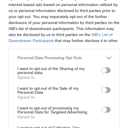
interest-based ads based on personal information utilized by
us or personal information disclosed to third parties prior to
Η Μισέλ Φάιφερ
Προβολές με
your opt-out. You may separately opt-out of the further
αποκάλυψε ότι δεν
ελεύθερη είσοδο
disclosure of your personal information by third parties on the
θέλει να
στον Θερινό
IAB’s list of downstream participants. This information may
πρωταγωνιστήσει
Δημοτικό
also be disclosed by us to third parties on the
IAB’s List of
ποτέ ξανά σε ταινία
Κινηματογράφο
Αγίας Παρασκευής |
Downstream Participants
that may further disclose it to other
10-16/8
third parties.
Personal Data Processing Opt Outs
I want to opt-out of the Sharing of my
personal data.
Opted In
I want to opt-out of the Sale of my
Εισπράξεις πάνω
Η νέα ταινία
Personal Data.
Opted In
από 1 δισ. δολάρια
“Without Blood” της
για το “Spider-Man:
Αντζελίνα Τζολί θα
Brand New Day”
κάνει πρεμιέρα τον
I want to opt-out of processing my
Personal Data for Targeted Advertising.
Σεπτέμβριο
Opted In
I want to opt-out of Collection, Use,