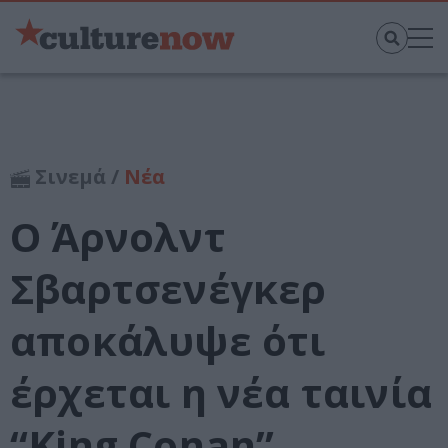
Σινεμά /
Νέα
Ο Άρνολντ
Σβαρτσενέγκερ
αποκάλυψε ότι
έρχεται η νέα ταινία
“King Conan”