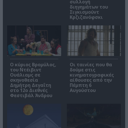
συλλογή
διηγημάτων του
Σιγκισμούντ
Κρζιζανόφσκι
O κύριος Βρομύλος,
Οι ταινίες που θα
του Ντέιβιντ
δούμε στις
Ουάλιαμς σε
κινηματογραφικές
σκηνοθεσία
αίθουσες από την
Δημήτρη Δεγαΐτη
Πέμπτη 6
στο 12ο Διεθνές
Αυγούστου
Φεστιβάλ Άνδρου