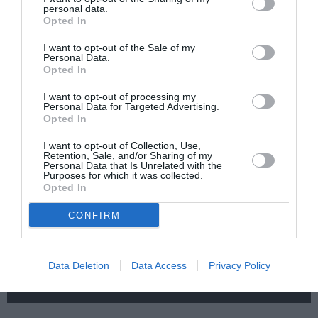
personal data.
του Ντέιβιντ
Παπούτσια, της
Opted In
Ουάλιαμς σε
Ζωρζ Σαρή σε
σκηνοθεσία
σκηνοθεσία
I want to opt-out of the Sale of my
Δημήτρη Δεγαΐτη
Αθανασίας
Personal Data.
στο 12ο Διεθνές
Καλογιάννη στον
Opted In
Φεστιβάλ Άνδρου
Κινηματογράφο
Αθηναία
I want to opt-out of processing my
Personal Data for Targeted Advertising.
Opted In
I want to opt-out of Collection, Use,
Retention, Sale, and/or Sharing of my
Personal Data that Is Unrelated with the
Purposes for which it was collected.
Opted In
Παράξενος βυθός –
Μια φορά και ένας
CONFIRM
Ο Ψαράς ο
λύκος: Η
Ποσειδώνας & η
Κοκκινοσκουφίτσα
Αόρατη Γοργόνα,
στο Ευριπίδειο
του Πέτρου Α.
Θέατρο Σαλαμίνας
Data Deletion
Data Access
Privacy Policy
Καφαντόγια στη
Σαρωνίδα