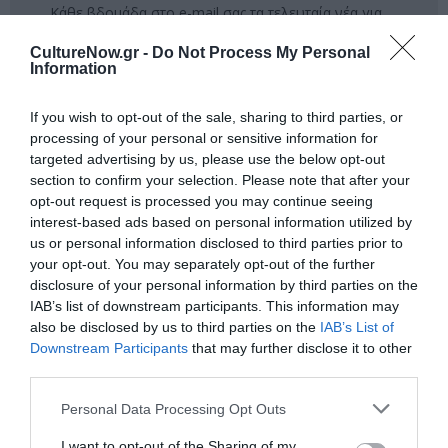
Κάθε βδομάδα στο e-mail σας τα τελευταία νέα για
την Τέχνη και τον Πολιτισμό!
CultureNow.gr -
Do Not Process My Personal
Information
If you wish to opt-out of the sale, sharing to third parties, or
processing of your personal or sensitive information for
targeted advertising by us, please use the below opt-out
Ακολουθήστε το Culturenow.gr
section to confirm your selection. Please note that after your
opt-out request is processed you may continue seeing
interest-based ads based on personal information utilized by
us or personal information disclosed to third parties prior to
your opt-out. You may separately opt-out of the further
Σχετικά Άρθρα
disclosure of your personal information by third parties on the
IAB’s list of downstream participants. This information may
also be disclosed by us to third parties on the
IAB’s List of
Downstream Participants
that may further disclose it to other
third parties.
Personal Data Processing Opt Outs
O κύριος Βρομύλος,
Τα Στενά
I want to opt-out of the Sharing of my