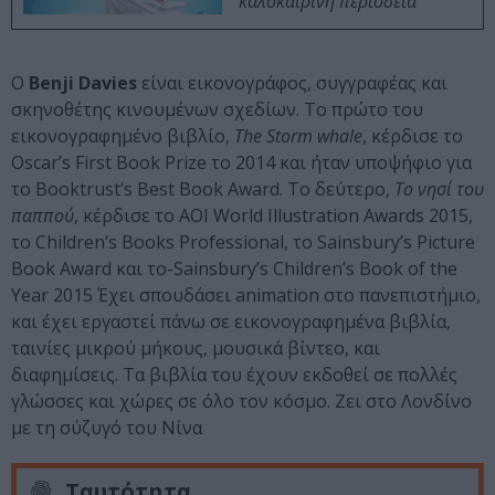
καλοκαιρινή περιοδεία
Ο
Benji Davies
είναι εικονογράφος, συγγραφέας και
σκηνοθέτης κινουμένων σχεδίων. Το πρώτο του
εικονογραφημένο βιβλίο,
The Storm whale
, κέρδισε το
Oscar’s First Book Prize το 2014 και ήταν υποψήφιο για
το Booktrust’s Best Book Award. Το δεύτερο,
Το νησί του
παππού
, κέρδισε το AOI World Illustration Awards 2015,
το Children’s Books Professional, το Sainsbury’s Picture
Book Award και το-Sainsbury’s Children’s Book of the
Year 2015 Έχει σπουδάσει animation στο πανεπιστήμιο,
και έχει εργαστεί πάνω σε εικονογραφημένα βιβλία,
ταινίες μικρού μήκους, μουσικά βίντεο, και
διαφημίσεις. Τα βιβλία του έχουν εκδοθεί σε πολλές
γλώσσες και χώρες σε όλο τον κόσμο. Ζει στο Λονδίνο
με τη σύζυγό του Νίνα
Ταυτότητα