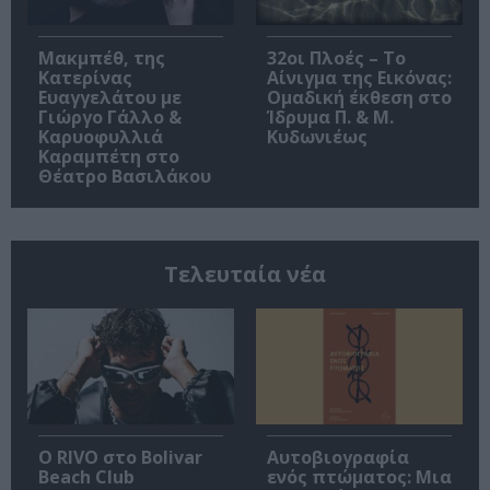
Μακμπέθ, της
32οι Πλοές – Το
Κατερίνας
Αίνιγμα της Εικόνας:
Ευαγγελάτου με
Ομαδική έκθεση στο
Γιώργο Γάλλο &
Ίδρυμα Π. & Μ.
Καρυοφυλλιά
Κυδωνιέως
Καραμπέτη στο
Θέατρο Βασιλάκου
Τελευταία νέα
Ο RIVO στο Bolivar
Αυτοβιογραφία
Beach Club
ενός πτώματος: Μια