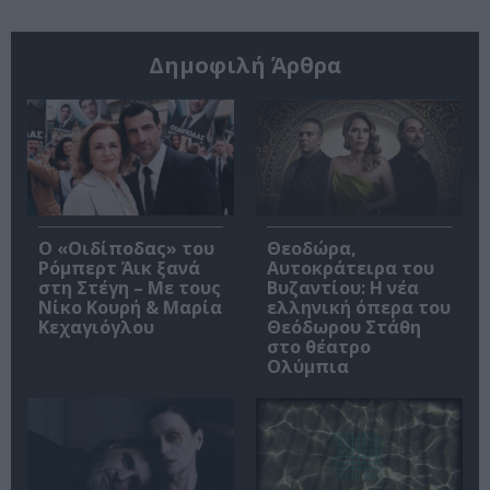
Δημοφιλή Άρθρα
O «Οιδίποδας» του
Θεοδώρα,
Ρόμπερτ Άικ ξανά
Αυτοκράτειρα του
στη Στέγη – Με τους
Βυζαντίου: Η νέα
Νίκο Κουρή & Μαρία
ελληνική όπερα του
Κεχαγιόγλου
Θεόδωρου Στάθη
στο θέατρο
Ολύμπια