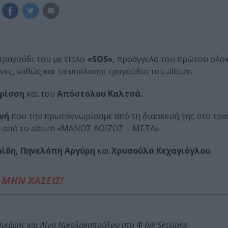
τραγούδι του με τίτλο
«SOS»
, προάγγελο του πρώτου ολ
νες, καθώς και τα υπόλοιπα τραγούδια του album.
ρίσση
και του
Απόστολου Καλτσά.
νή
που την πρωτογνωρίσαμε από τη διασκευή της στο τρα
» από το album «ΜΑΝΟΣ ΛΟΪΖΟΣ – ΜΕΤΑ».
ίδη, Πηνελόπη Αργύρη
και
Χρυσούλα Κεχαγιόγλου
.
ΜΗΝ ΧΑΣΕΙΣ!
κάκης και Λίνα Νικολακοπούλου στο Φ hill Sessions