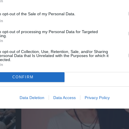
In
o opt-out of the Sale of my Personal Data.
In
to opt-out of processing my Personal Data for Targeted
ing.
In
Η Ελεωνόρα Ζουγανέλη για δύο μοναδικές σ
στην Κρήτη
o opt-out of Collection, Use, Retention, Sale, and/or Sharing
ersonal Data that Is Unrelated with the Purposes for which it
lected.
In
CONFIRM
Data Deletion
Data Access
Privacy Policy