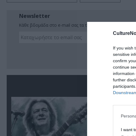
Newsletter
Κάθε βδομάδα στο e-mail σας τα τελευταία νέα για την Τέχ
CultureNo
If you wish 
Ακο
sensitive in
confirm you
continue se
information 
further disc
Σ
participants
Downstream 
Persona
I want t