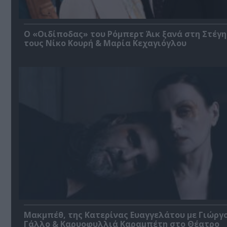
O «Οιδίποδας» του Ρόμπερτ Άικ ξανά στη Στέγη
τους Νίκο Κουρή & Μαρία Κεχαγιόγλου
Μακμπέθ, της Κατερίνας Ευαγγελάτου με Γιώργ
Γάλλο & Καρυοφυλλιά Καραμπέτη στο Θέατρο