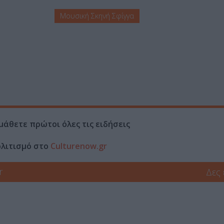
Μουσική Σκηνή Σφίγγα
μάθετε πρώτοι όλες τις ειδήσεις
ολιτισμό στο
Culturenow.gr
r
Δες