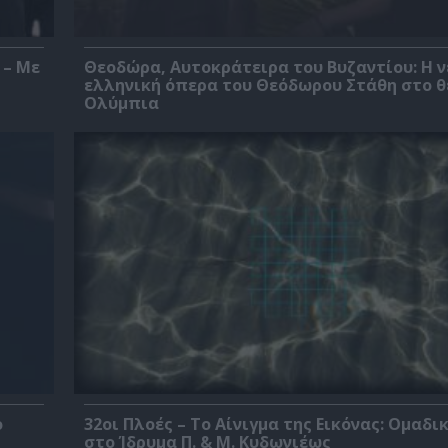
 – Με
Θεοδώρα, Αυτοκράτειρα του Βυζαντίου: Η ν
ελληνική όπερα του Θεόδωρου Στάθη στο 
Ολύμπια
ο
32οι Πλοές – Το Αίνιγμα της Εικόνας: Ομαδι
στο Ίδρυμα Π. & Μ. Κυδωνιέως