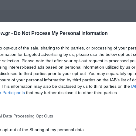
νη και τον Πολιτισμό!
w.gr -
Do Not Process My Personal Information
to opt-out of the sale, sharing to third parties, or processing of your per
λουθήστε το Culturenow.gr
formation for targeted advertising by us, please use the below opt-out s
r selection. Please note that after your opt-out request is processed y
eing interest-based ads based on personal information utilized by us or
disclosed to third parties prior to your opt-out. You may separately opt-
losure of your personal information by third parties on the IAB’s list of
χετικά Άρθρα
. This information may also be disclosed by us to third parties on the
IA
Participants
that may further disclose it to other third parties.
l Data Processing Opt Outs
o opt-out of the Sharing of my personal data.