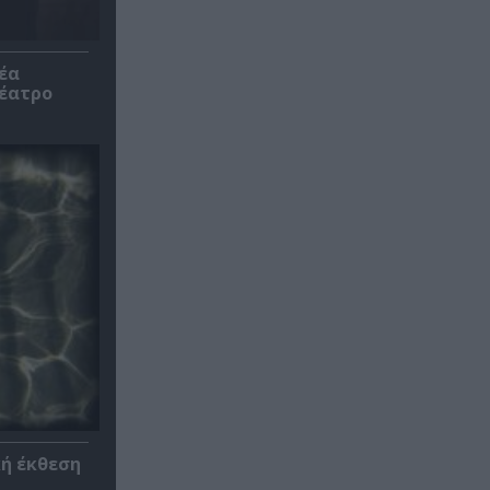
έα
θέατρο
κή έκθεση