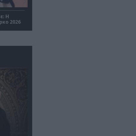
ε: Η
ρκο 2026