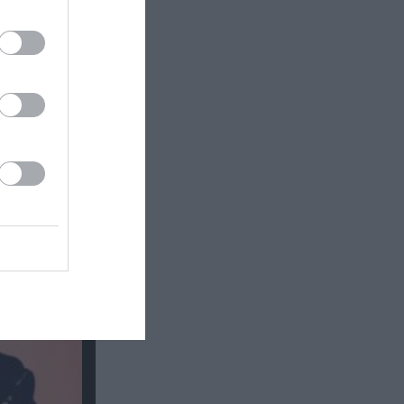
υναυλίες