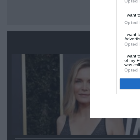
Opted 
Ακο
I want t
Opted 
I want 
Advertis
Σ
Opted 
I want t
of my P
was col
Opted 