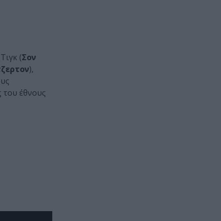
Τιγκ (
Σον
τζερτον
),
ους
ς του έθνους