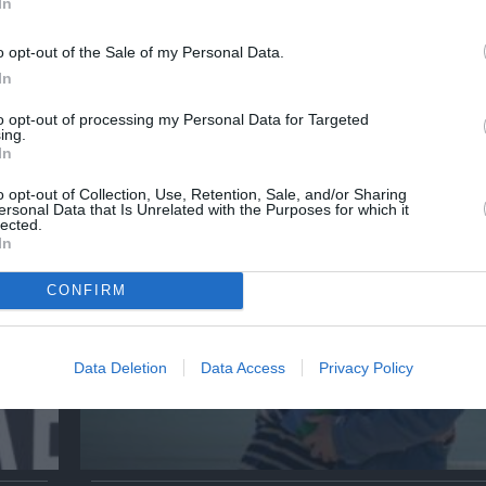
In
λουθήστε το Culturenow.gr
o opt-out of the Sale of my Personal Data.
In
to opt-out of processing my Personal Data for Targeted
ing.
χετικά Άρθρα
In
o opt-out of Collection, Use, Retention, Sale, and/or Sharing
ersonal Data that Is Unrelated with the Purposes for which it
lected.
In
CONFIRM
Data Deletion
Data Access
Privacy Policy