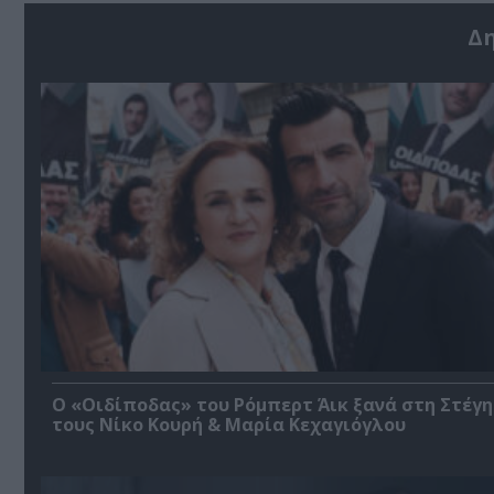
Δ
O «Οιδίποδας» του Ρόμπερτ Άικ ξανά στη Στέγη
τους Νίκο Κουρή & Μαρία Κεχαγιόγλου