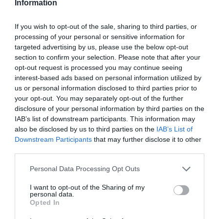
Information
Επισκεφθείτε τη σελίδα της παράστασης στο FACEBOOK
If you wish to opt-out of the sale, sharing to third parties, or
https://www.facebook.com/oadaiskaioparafron/
processing of your personal or sensitive information for
targeted advertising by us, please use the below opt-out
Διαβάστε επίσης:
section to confirm your selection. Please note that after your
opt-out request is processed you may continue seeing
Ο Αδαής και ο Παράφρων του Τόμας Μπέρνχαρντ στο
interest-based ads based on personal information utilized by
Θέατρο του Ιδρύματος Μ. Κακογιάννης
\\
us or personal information disclosed to third parties prior to
your opt-out. You may separately opt-out of the further
Ο Αδαής και ο Παράφρων – Τόμας Μπέρνχαρντ
disclosure of your personal information by third parties on the
IAB’s list of downstream participants. This information may
also be disclosed by us to third parties on the
IAB’s List of
Ταυτότητα Εκδήλωσης
Downstream Participants
that may further disclose it to other
third parties.
Τοποθεσία:
Personal Data Processing Opt Outs
Ίδρυμα Μιχάλης Κακογιάννης, Πειραιώς 206, Ταύρος
I want to opt-out of the Sharing of my
Ίδρυμα Μιχάλης Κακογιάννης
personal data.
Opted In