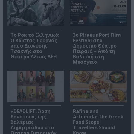
Το Ροκ το Ελληνικό:
3o Piraeus Port Film
Ο Κώστας Τουρνάς
Festival στο
και ο Διονύσης
Δημοτικό Θέατρο
Τσακνής στο
Πειραιά – Από τη
Θέατρο Άλσος ΔΕΗ
Βαλτική στη
Μεσόγειο
«DEADLIFT. Άρση
Rafina and
θανάτου», της
Artemida: The Greek
Βαλέριας
Food Stops
Δημητριάδου στο
Travellers Should
Θέατρο Εμπορικόν
Know