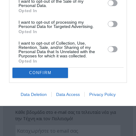
I want to opt-out of the Sale of my
Ακολουθήστε το Culturenow.gr στο
Google News
και
Personal Data.
Opted In
μάθετε πρώτοι όλες τις ειδήσεις
I want to opt-out of processing my
Δείτε όλα τα
τελευταία νέα
για την Τέχνη και τον
Personal Data for Targeted Advertising.
Opted In
Πολιτισμό στο
Culturenow.gr
I want to opt-out of Collection, Use,
Νέοι Διαγωνισμοί
❯
Retention, Sale, and/or Sharing of my
Personal Data that Is Unrelated with the
Purposes for which it was collected.
Opted In
Tags
CONFIRM
ΑΝΘΗ ΕΥΣΤΡΑΤΙΑΔΟΥ
ΓΙΑΝΝΟΣ ΠΕΡΛΕΓΚΑΣ
ΙΔΡΥΜΑ ΜΙΧΑΛΗΣ ΚΑΚΟΓΙΑΝΝΗΣ
ΤΟΜΑΣ ΜΠΕΡΝΧΑΡΝΤ
Data Deletion
Data Access
Privacy Policy
Newsletter
Κάθε βδομάδα στο e-mail σας τα τελευταία νέα για
την Τέχνη και τον Πολιτισμό!