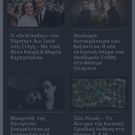
O «Οιδίποδας» του
Θεοδώρα,
Ρόμπερτ Άικ ξανά
Αυτοκράτειρα του
στη Στέγη – Με τους
Βυζαντίου: Η νέα
Νίκο Κουρή & Μαρία
ελληνική όπερα του
Κεχαγιόγλου
Θεόδωρου Στάθη
στο θέατρο
Ολύμπια
Μακμπέθ, της
32οι Πλοές – Το
Κατερίνας
Αίνιγμα της Εικόνας:
Ευαγγελάτου με
Ομαδική έκθεση στο
Γιώργο Γάλλο &
Ίδρυμα Π. & Μ.