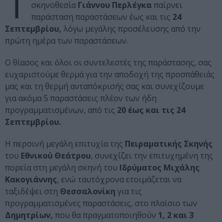
Τ
σκηνοθεσία
Γιάννου Περλέγκα
παίρνει
παράσταση παραστάσεων έως και τις
24
Σεπτεμβρίου,
λόγω μεγάλης προσέλευσης από την
πρώτη ημέρα των παραστάσεων.
Ο θίασος και όλοι οι συντελεστές της παράστασης, σας
ευχαριστούμε θερμά για την αποδοχή της προσπάθειάς
μας και τη θερμή ανταπόκρισής σας και συνεχίζουμε
για ακόμα 5 παραστάσεις πλέον των ήδη
προγραμματισμένων, από τις
20 έως και τις 24
Σεπτεμβρίου.
Η περσινή μεγάλη επιτυχία της
Πειραματικής Σκηνής
του
Εθνικού Θεάτρου
, συνεχίζει την επιτυχημένη της
πορεία στη μεγάλη σκηνή του
Ιδρύματος Μιχάλης
Κακογιάννης
, ενώ ταυτόχρονα ετοιμάζεται να
ταξιδέψει στη
Θεσσαλονίκη
για τις
προγραμματισμένες παραστάσεις, στο πλαίσιο των
Δημητρίων,
που θα πραγματοποιηθούν
1, 2 και 3