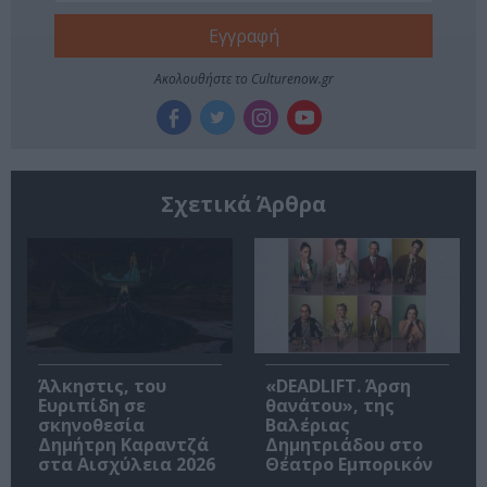
Ακολουθήστε το Culturenow.gr
Σχετικά Άρθρα
Άλκηστις, του
«DEADLIFT. Άρση
Ευριπίδη σε
θανάτου», της
σκηνοθεσία
Βαλέριας
Δημήτρη Καραντζά
Δημητριάδου στο
στα Αισχύλεια 2026
Θέατρο Εμπορικόν