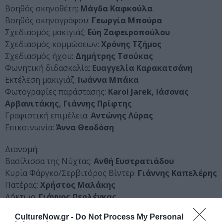
Βοηθός σκηνοθέτη:
Μάγδα Καφκούλα
Βοηθός σκηνογράφου:
Γεωργία Μπούρα
Σχεδιασμός μακιγιάζ:
Εύη Ζαφειροπούλου
Σχεδιασμός κομμώσεων:
Χρόνης Τζήμος
Σχεδιασμός ήχου:
Δημήτρης Τσούκας
Φωνητική διδασκαλία:
Ευαγγελία Καρακατσάνη
Εκτέλεση μακιγιάζ:
Ιωάννα Μπάκα
Φωτογραφίες παράστασης:
Karol Jarek, Ιάσονας
Αρβανιτάκης, Γιάννης Πρίφτης
Γραφιστική επιμέλεια:
Αντώνης Λύρας
Επικοινωνία:
Άννα Θεοδόση
Διανομή:
Βασίλισσα της Νύχτας:
Ανθή Ευστρατιάδου
Κυρία Φάργκο/Σερβιτόρος Βίντερ:
Γιάννης Καπελέρης
Πατέρας:
Χρήστος Μαλάκης
Δόκτωρ:
Γιάννος Περλέγκας
CultureNow.gr -
Do Not Process My Personal
Διάρκεια παράστασης: 145 λεπτά (με διάλειμμα)