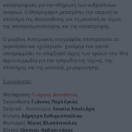
καταστροφικές για την πλήρωση των ανθρώπινων
αναγκών. Ο Μπέρνχαρντ μετατρέπει την ιατρική σε
επιστήμη της αποσύνθεσης και τη μουσική σε τέχνη
της αποπροσωποποίησης και της καταστροφής.
Ο μεγάλος Αυστριακός συγγραφέας επιστρατεύει το
γκροτέσκο και «χολερικό» χιούμορ του για να
υπογραμμίσει το υπαρξιακό άγχος των ηρώων του. Μια
άγρια κωμωδία για την τραγωδία της τέχνης, της
επιστήμης και της γονεΐκής χειραγώγησης.
Συντελεστές:
Μετάφραση:
Γιώργος Δεπάστας
Σκηνοθεσία:
Γιάννος Περλέγκας
Σκηνικά – Κοστούμια:
Λουκία Χουλιάρα
Κίνηση:
Δήμητρα Ευθυμιοπούλου
Φωτισμοί:
Νίκος Βλασόπουλος
Βίντεο:
Ιάσονας Αρβανιτάκης