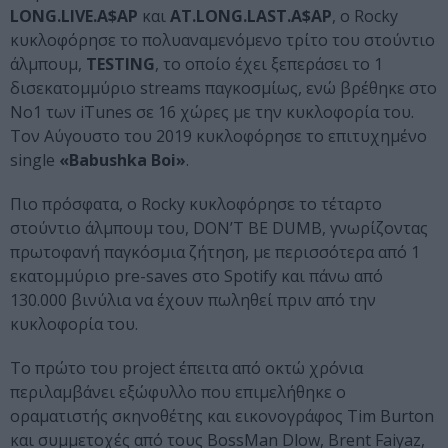
LONG.LIVE.A$AP
και
AT.LONG.LAST.A$AP
, ο Rocky
κυκλοφόρησε το πολυαναμενόμενο τρίτο του στούντιο
άλμπουμ,
TESTING
, το οποίο έχει ξεπεράσει το 1
δισεκατομμύριο streams παγκοσμίως, ενώ βρέθηκε στο
Νο1 των iTunes σε 16 χώρες με την κυκλοφορία του.
Τον Αύγουστο του 2019 κυκλοφόρησε το επιτυχημένο
single
«Babushka Boi»
.
Πιο πρόσφατα, ο Rocky κυκλοφόρησε το τέταρτο
στούντιο άλμπουμ του, DON’T BE DUMB, γνωρίζοντας
πρωτοφανή παγκόσμια ζήτηση, με περισσότερα από 1
εκατομμύριο pre-saves στο Spotify και πάνω από
130.000 βινύλια να έχουν πωληθεί πριν από την
κυκλοφορία του.
Το πρώτο του project έπειτα από οκτώ χρόνια
περιλαμβάνει εξώφυλλο που επιμελήθηκε ο
οραματιστής σκηνοθέτης και εικονογράφος Tim Burton
και συμμετοχές από τους BossMan Dlow, Brent Faiyaz,