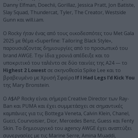
Danny Elfman, Doechii, Gorillaz, Jessica Pratt, Jon Batiste,
Slay Squad, Thundercat, Tyler, The Creator, Westside
Gunn και will.i.am.
Ο Rocky ήταν ένας από τους οικοδεσπότες του Met Gala
2025 με θέμα «Superfine: Tailoring Black Style»,
παρουσιάζοντας δημιουργίες από το προσωπικό του
brand AWGE. Την ίδια χρονιά απέδειξε και το
υποκριτικό του ταλέντο σε δύο ταινίες της A24 — το
Highest 2 Lowest
σε σκηνοθεσία Spike Lee και το
βραβευμένο με Χρυσή Σφαίρα
If I Had Legs I’d Kick You
της Mary Bronstein.
Ο A$AP Rocky είναι σήμερα Creative Director των Ray-
Ban και PUMA και έχει συμμετάσχει σε σημαντικές
καμπάνιες για τις Bottega Veneta, Calvin Klein, Chanel,
Gucci, Courvoisier, Dior, Mercedes Benz, Guess και Fenty
Skin. Το δημιουργικό του agency AWGE έχει αναπτύξει
συνεργασίες με τις Marine Serre, Amina Muaddi,