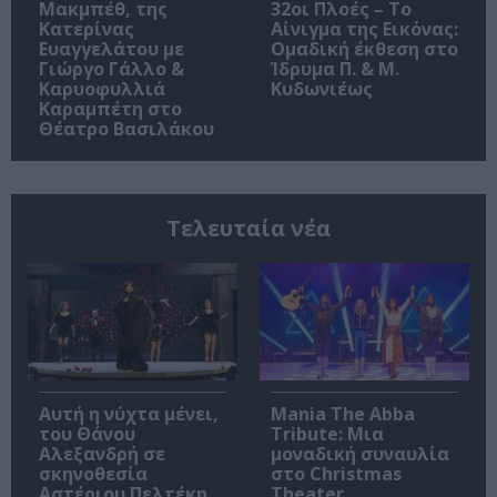
Μακμπέθ, της
32οι Πλοές – Το
Κατερίνας
Αίνιγμα της Εικόνας:
Ευαγγελάτου με
Ομαδική έκθεση στο
Γιώργο Γάλλο &
Ίδρυμα Π. & Μ.
Καρυοφυλλιά
Κυδωνιέως
Καραμπέτη στο
Θέατρο Βασιλάκου
Τελευταία νέα
Αυτή η νύχτα μένει,
Mania The Abba
του Θάνου
Tribute: Μια
Αλεξανδρή σε
μοναδική συναυλία
σκηνοθεσία
στο Christmas
Αστέριου Πελτέκη
Theater