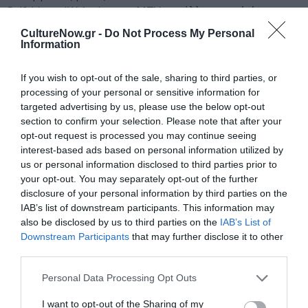
Selfridges, JW Anderson, MTV και άλλους, ενώ έχει
συμβάλει στην ανάδειξη καλλιτεχνών όπως οι Playboi
CultureNow.gr -
Do Not Process My Personal
Carti, slowthai και Smooky MarGielaa. Τον Ιούνιο του
Information
2025, η AWGE πραγματοποίησε το δεύτερο ετήσιο show
της στο Paris Fashion Week, αποσπώντας εξαιρετικές
If you wish to opt-out of the sale, sharing to third parties, or
κριτικές.
processing of your personal or sensitive information for
targeted advertising by us, please use the below opt-out
section to confirm your selection. Please note that after your
Ετοιμαστείτε να ζήσετε από κοντά έναν από τους πιο
opt-out request is processed you may continue seeing
χαρισματικούς καλλιτέχνες της γενιάς του, σε μια
interest-based ads based on personal information utilized by
βραδιά που φέρνει τον παλμό της σύγχρονης hip hop
us or personal information disclosed to third parties prior to
κουλτούρας στην Αθήνα.
your opt-out. You may separately opt-out of the further
disclosure of your personal information by third parties on the
IAB’s list of downstream participants. This information may
Ταυτότητα Εκδήλωσης
also be disclosed by us to third parties on the
IAB’s List of
Downstream Participants
that may further disclose it to other
Ημερομηνία:
third parties.
11/10/2026
Personal Data Processing Opt Outs
21.00
I want to opt-out of the Sharing of my