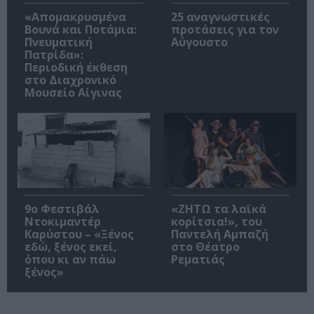
«Απομακρυσμένα
25 αναγνωστικές
Βουνά και Ποτάμια:
προτάσεις για τον
Πνευματική
Αύγουστο
Πατρίδα»:
Περιοδική έκθεση
στο Διαχρονικό
Μουσείο Αίγινας
9ο Φεστιβάλ
«ΖΗΤΩ τα λαϊκά
Ντοκιμαντέρ
κορίτσια!», του
Καρύστου – «Ξένος
Παντελή Αμπαζή
εδώ, ξένος εκεί,
στο Θέατρο
όπου κι αν πάω
Ρεματιάς
ξένος»