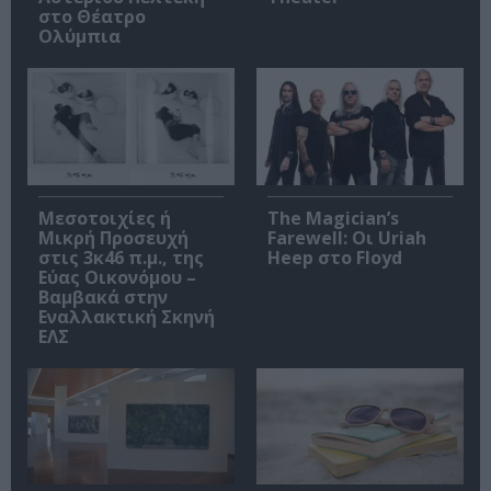
στο Θέατρο
Ολύμπια
Μεσοτοιχίες ή
The Magician’s
Μικρή Προσευχή
Farewell: Οι Uriah
στις 3κ46 π.μ., της
Heep στο Floyd
Εύας Οικονόμου –
Βαμβακά στην
Εναλλακτική Σκηνή
ΕΛΣ