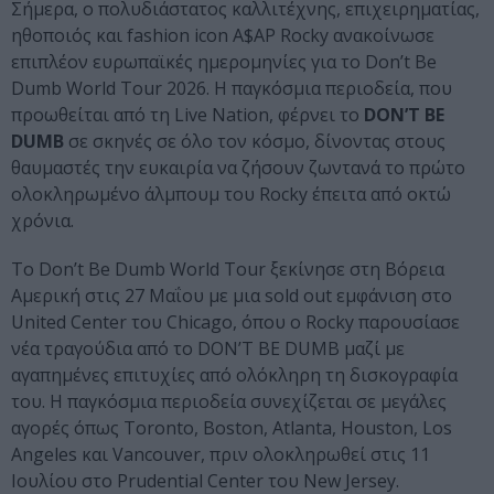
Σήμερα, ο πολυδιάστατος καλλιτέχνης, επιχειρηματίας,
ηθοποιός και fashion icon A$AP Rocky ανακοίνωσε
επιπλέον ευρωπαϊκές ημερομηνίες για το Don’t Be
Dumb World Tour 2026. Η παγκόσμια περιοδεία, που
προωθείται από τη Live Nation, φέρνει το
DON’T BE
DUMB
σε σκηνές σε όλο τον κόσμο, δίνοντας στους
θαυμαστές την ευκαιρία να ζήσουν ζωντανά το πρώτο
ολοκληρωμένο άλμπουμ του Rocky έπειτα από οκτώ
χρόνια.
Το Don’t Be Dumb World Tour ξεκίνησε στη Βόρεια
Αμερική στις 27 Μαΐου με μια sold out εμφάνιση στο
United Center του Chicago, όπου ο Rocky παρουσίασε
νέα τραγούδια από το DON’T BE DUMB μαζί με
αγαπημένες επιτυχίες από ολόκληρη τη δισκογραφία
του. Η παγκόσμια περιοδεία συνεχίζεται σε μεγάλες
αγορές όπως Toronto, Boston, Atlanta, Houston, Los
Angeles και Vancouver, πριν ολοκληρωθεί στις 11
Ιουλίου στο Prudential Center του New Jersey.