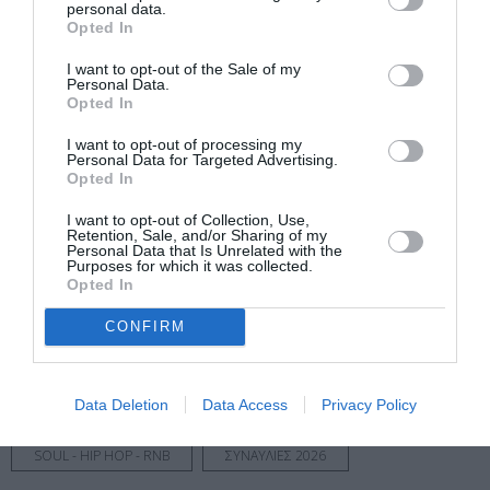
personal data.
Τοποθεσία:
Opted In
Telekom Center Athens, Λεωφόρος Κηφισίας 37,
I want to opt-out of the Sale of my
Μαρούσι
Personal Data.
Opted In
Ολυμπιακό Αθλητικό Κέντρο Αθηνών (ΟΑΚΑ)
I want to opt-out of processing my
Personal Data for Targeted Advertising.
Opted In
Ακολουθήστε το Culturenow.gr στο
Google News
και
I want to opt-out of Collection, Use,
μάθετε πρώτοι όλες τις ειδήσεις
Retention, Sale, and/or Sharing of my
Personal Data that Is Unrelated with the
Purposes for which it was collected.
Δείτε όλα τα
τελευταία νέα
για την Τέχνη και τον
Opted In
Πολιτισμό στο
Culturenow.gr
CONFIRM
Νέοι Διαγωνισμοί
❯
Data Deletion
Data Access
Privacy Policy
Tags
SOUL - HIP HOP - RNB
ΣΥΝΑΥΛΙΕΣ 2026