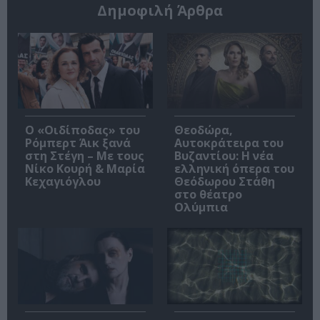
Δημοφιλή Άρθρα
O «Οιδίποδας» του
Θεοδώρα,
Ρόμπερτ Άικ ξανά
Αυτοκράτειρα του
στη Στέγη – Με τους
Βυζαντίου: Η νέα
Νίκο Κουρή & Μαρία
ελληνική όπερα του
Κεχαγιόγλου
Θεόδωρου Στάθη
στο θέατρο
Ολύμπια