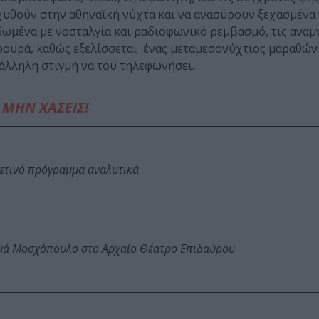
ιαχυθούν στην αθηναϊκή νύχτα και να ανασύρουν ξεχασμέν
́ ιδωμένα με νοσταλγία και ραδιοφωνικό ρεμβασμό, τις αναμ
ρουρά, καθώς εξελίσσεται ένας μεταμεσονύχτιος μαραθών
τάλληλη στιγμή να του τηλεφωνήσει.
ΜΗΝ ΧΑΣΕΙΣ!
φετινό πρόγραμμα αναλυτικά
ωμά Μοσχόπουλο στο Αρχαίο Θέατρο Επιδαύρου