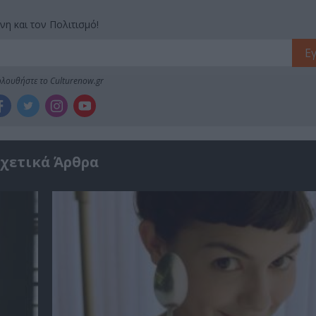
νη και τον Πολιτισμό!
λουθήστε το Culturenow.gr
χετικά Άρθρα