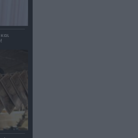
 και
!