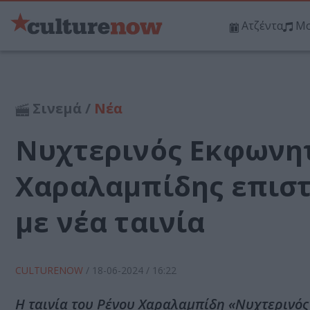
Ατζέντα
Μο
Σινεμά /
Νέα
Νυχτερινός Εκφωνητ
Χαραλαμπίδης επιστ
με νέα ταινία
CULTURENOW
/
18-06-2024
/ 16:22
Η ταινία του Ρένου Χαραλαμπίδη «Νυχτερινός