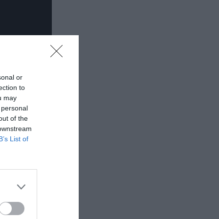
sonal or
ection to
ou may
 personal
out of the
 downstream
B’s List of