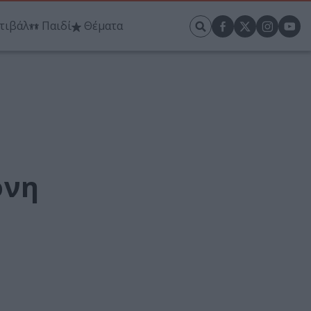
τιβάλ
Παιδί
Θέματα
όνη