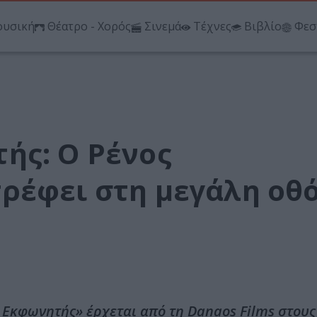
υσική
Θέατρο - Χορός
Σινεμά
Τέχνες
Βιβλίο
Φεσ
ής: Ο Ρένος
ρέφει στη μεγάλη οθ
 Εκφωνητής» έρχεται από τη Danaos Films στους