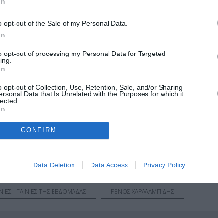
In
o opt-out of the Sale of my Personal Data.
In
to opt-out of processing my Personal Data for Targeted
ing.
In
s
o opt-out of Collection, Use, Retention, Sale, and/or Sharing
ersonal Data that Is Unrelated with the Purposes for which it
μάθετε πρώτοι όλες τις ειδήσεις
lected.
In
ολιτισμό στο
Culturenow.gr
CONFIRM
r
Δες
Data Deletion
Data Access
Privacy Policy
ΝΙΕΣ - ΤΑΙΝΙΕΣ ΤΗΣ ΕΒΔΟΜΑΔΑΣ
ΡΕΝΟΣ ΧΑΡΑΛΑΜΠΙΔΗΣ