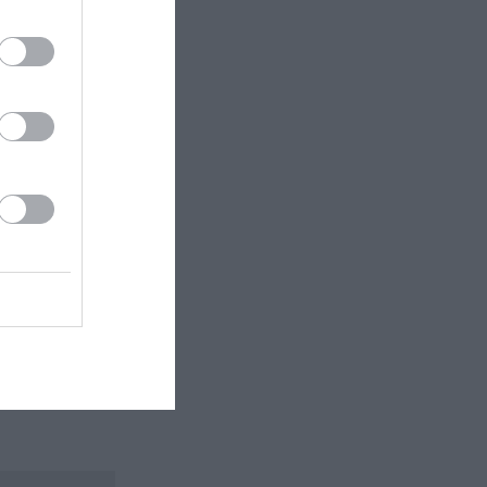
 εδώ!
❯