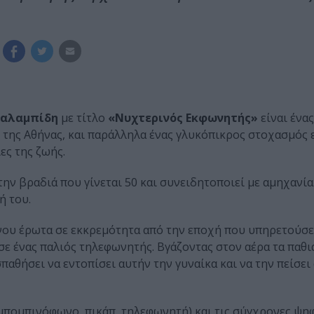
ραλαμπίδη
με τίτλο
«Νυχτερινός Εκφωνητής»
είναι ένα
 της Αθήνας, και παράλληλα ένας γλυκόπικρος στοχασμός
ες της ζωής.
ν βραδιά που γίνεται 50 και συνειδητοποιεί με αμηχανία 
ή του.
ένου έρωτα σε εκκρεμότητα από την εποχή που υπηρετούσε
σε ένας παλιός τηλεφωνητής. Βγάζοντας στον αέρα τα παθ
αθήσει να εντοπίσει αυτήν την γυναίκα και να την πείσει
μπομπινόφωνο, πικάπ, τηλεφωνητή) και τις σύγχρονες ψη