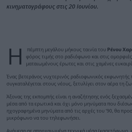
κινηματογράφους στις 20 Ιουνίου.
Η
πέμπτη μεγάλου μήκους ταινία του
Ρένου Χα
φόρος τιμής στο ραδιόφωνο και στις ομορφιές
ματαιωμένους έρωτες και στις χαμένες ευκαιρί
Ένας βετεράνος νυχτερινός ραδιοφωνικός εκφωνητής τη
συγκαταλέγεται στους νέους, ξετυλίγει στον αέρα τη ζω
Άξονας της εκπομπής είναι η αναζήτησης ενός ξεχασμ
μέσα από τα ερωτικά και όχι μόνο μηνύματα που διέσω
ηχογραφημένα μηνύματα από τις αρχές του ‘90, θα προσπ
μικρόφωνο να του τηλεφωνήσει.
Ανάμεσα σε απαρχαιωμένα τεχνικά μέσα (κασετόφωνο, 