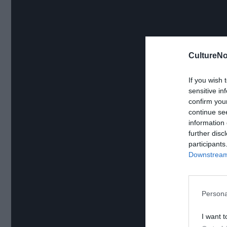
CultureNo
If you wish 
sensitive in
confirm you
continue se
information 
further disc
participants
Downstream 
Persona
I want t