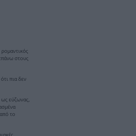
ς ρομαντικός
 επάνω στους
ότι πια δεν
 ως εύζωνας,
ιασμένα
 από το
φιακές