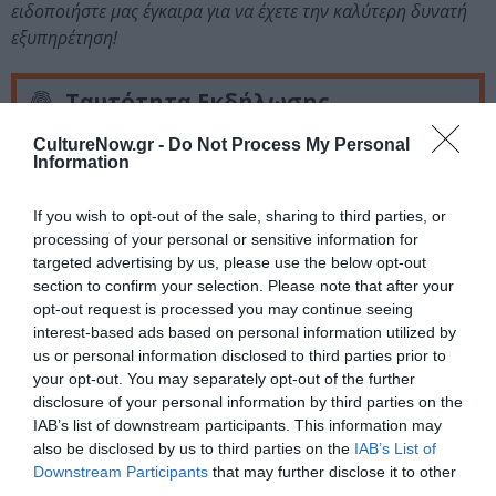
ειδοποιήστε μας έγκαιρα για να έχετε την καλύτερη δυνατή
εξυπηρέτηση!
Ταυτότητα Εκδήλωσης
CultureNow.gr -
Do Not Process My Personal
Ημερομηνία:
Information
02/12/2018
31/03/2019
Από:
Εως:
If you wish to opt-out of the sale, sharing to third parties, or
Κάθε Κυριακή στις 20.30
processing of your personal or sensitive information for
targeted advertising by us, please use the below opt-out
Τοποθεσία:
section to confirm your selection. Please note that after your
El Convento Del Arte, Βιργινίας Μπενάκη 7
opt-out request is processed you may continue seeing
Μεταξουργείο
interest-based ads based on personal information utilized by
us or personal information disclosed to third parties prior to
your opt-out. You may separately opt-out of the further
El Convento del Arte
disclosure of your personal information by third parties on the
IAB’s list of downstream participants. This information may
Eισιτήρια:
also be disclosed by us to third parties on the
IAB’s List of
Downstream Participants
that may further disclose it to other
17 ευρώ με κρασί/μπύρα ή αναψυκτικό
third parties.