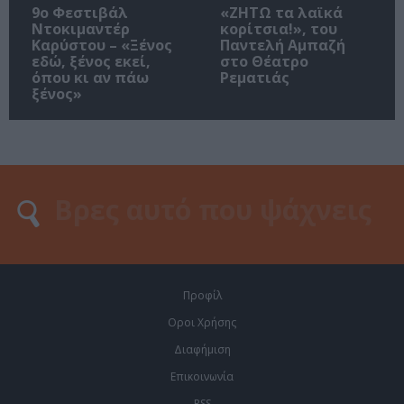
9ο Φεστιβάλ
«ΖΗΤΩ τα λαϊκά
Ντοκιμαντέρ
κορίτσια!», του
Καρύστου – «Ξένος
Παντελή Αμπαζή
εδώ, ξένος εκεί,
στο Θέατρο
όπου κι αν πάω
Ρεματιάς
ξένος»
Προφίλ
Οροι Χρήσης
Διαφήμιση
Επικοινωνία
RSS