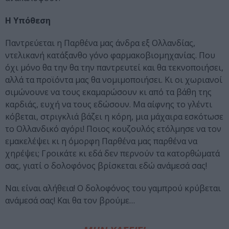
Η Υπόθεση
Παντρεύεται η Παρθένα μας άνδρα εξ Ολλανδίας,
ντελικανή κατάξανθο γόνο φαρμακοβιομηχανίας. Που
όχι μόνο θα την θα την παντρευτεί και θα τεκνοποιήσει,
αλλά τα προϊόντα μας θα νομιμοποιήσει. Κι οι χωριανοί
σιμώνουνε να τους εκαμαρώσουν κι από τα βάθη της
καρδιάς, ευχή να τους εδώσουν. Μα αίφνης το γλέντι
κόβεται, στριγκλιά βάζει η κόρη, μια μάχαιρα εσκότωσε
το Ολλανδικό αγόρι! Ποιος κουζουλός ετόλμησε να τον
εμακελέψει κι η όμορφη Παρθένα μας παρθένα να
χηρέψει; Γροικάτε κι εδά δεν περνούν τα κατορθώματά
σας, γιατί ο δολοφόνος βρίσκεται εδώ ανάμεσά σας!
Ναι είναι αλήθεια! Ο δολοφόνος του γαμπρού κρύβεται
ανάμεσά σας! Και θα τον βρούμε…