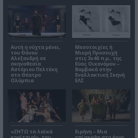
Αυτή η νύχτα μένει,
Μεσοτοιχίες ή
του Θάνου
Μικρή Προσευχή
Αλεξανδρή σε
στις 3κ46 π.μ., της
σκηνοθεσία
Εύας Οικονόμου –
Αστέριου Πελτέκη
Βαμβακά στην
στο Θέατρο
Εναλλακτική Σκηνή
Ολύμπια
ΕΛΣ
«ΖΗΤΩ τα λαϊκά
Ειρήνη – Μια
κορίτσια!», του
επίσκεψη στο έργο