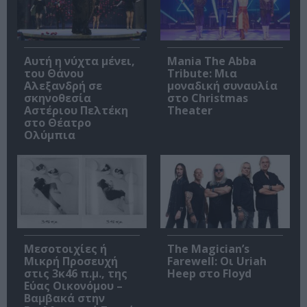
Αυτή η νύχτα μένει,
Mania The Abba
του Θάνου
Tribute: Μια
Αλεξανδρή σε
μοναδική συναυλία
σκηνοθεσία
στο Christmas
Αστέριου Πελτέκη
Theater
στο Θέατρο
Ολύμπια
Μεσοτοιχίες ή
The Magician’s
Μικρή Προσευχή
Farewell: Οι Uriah
στις 3κ46 π.μ., της
Heep στο Floyd
Εύας Οικονόμου –
Βαμβακά στην