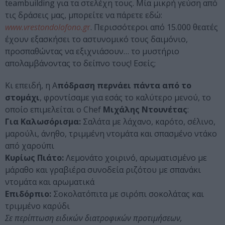
teambuilding για τα στελέχη τους. Mία μικρή γεύση από
τις δράσεις μας, μπορείτε να πάρετε εδώ:
www.vrestondolofono.g
r
. Περισσότεροι από 15.000 θεατές
έχουν εξασκήσει το αστυνομικό τους δαιμόνιο,
προσπαθώντας να εξιχνιάσουν… το μυστήριο
απολαμβάνοντας το δείπνο τους! Εσείς;
Κι επειδή, η Α
πόδραση περνάει πάντα από το
στομάχι
, φροντίσαμε για εσάς το καλύτερο μενού, το
οποίο επιμελείται ο Chef
Μιχάλης Ντουνέτας
:
Για Καλωσόρισμα:
Σαλάτα με λάχανο, καρότο, σέλινο,
μαρούλι, άνηθο, τριμμένη ντομάτα και σπασμένο ντάκο
από χαρούπι
Κυρίως Πιάτο:
Λεμονάτο χοιρινό, αρωματισμένο με
μάραθο και γραβιέρα συνοδεία ριζότου με σπανάκι
ντομάτα και αρωματικά
Επιδόρπιο:
Σοκολατόπιτα με σιρόπι σοκολάτας και
τριμμένο καρύδι
Σε περίπτωση ειδικών διατροφικών προτιμήσεων,