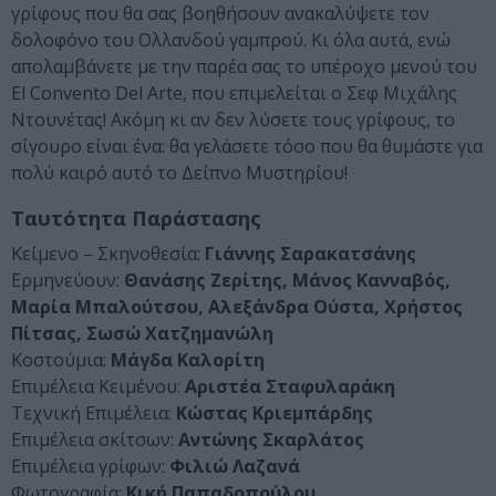
γρίφους που θα σας βοηθήσουν ανακαλύψετε τον
δολοφόνο του Ολλανδού γαμπρού. Κι όλα αυτά, ενώ
απολαμβάνετε με την παρέα σας το υπέροχο μενού του
El Convento Del Arte, που επιμελείται ο Σεφ Μιχάλης
Ντουνέτας! Ακόμη κι αν δεν λύσετε τους γρίφους, το
σίγουρο είναι ένα: θα γελάσετε τόσο που θα θυμάστε για
πολύ καιρό αυτό το Δείπνο Μυστηρίου!
Ταυτότητα Παράστασης
Κείμενο – Σκηνοθεσία:
Γιάννης Σαρακατσάνης
Ερμηνεύουν:
Θανάσης Ζερίτης, Μάνος Κανναβός,
Μαρία Μπαλούτσου, Αλεξάνδρα Ούστα, Χρήστος
Πίτσας, Σωσώ Χατζημανώλη
Κοστούμια:
Μάγδα Καλορίτη
Επιμέλεια Κειμένου:
Αριστέα Σταφυλαράκη
Τεχνική Επιμέλεια:
Κώστας Κριεμπάρδης
Επιμέλεια σκίτσων:
Αντώνης Σκαρλάτος
Επιμέλεια γρίφων:
Φιλιώ Λαζανά
Φωτογραφία:
Κική Παπαδοπούλου