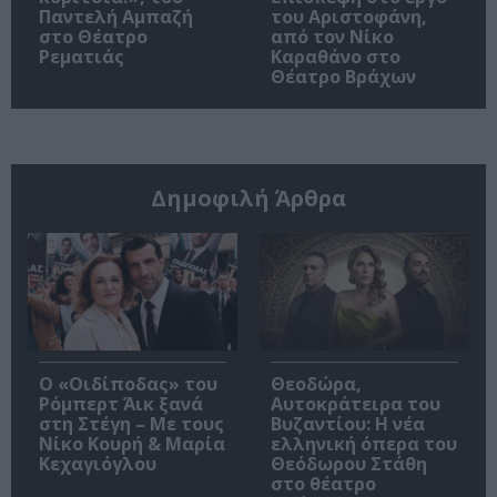
Παντελή Αμπαζή
του Αριστοφάνη,
στο Θέατρο
από τον Νίκο
Ρεματιάς
Καραθάνο στο
Θέατρο Βράχων
Δημοφιλή Άρθρα
O «Οιδίποδας» του
Θεοδώρα,
Ρόμπερτ Άικ ξανά
Αυτοκράτειρα του
στη Στέγη – Με τους
Βυζαντίου: Η νέα
Νίκο Κουρή & Μαρία
ελληνική όπερα του
Κεχαγιόγλου
Θεόδωρου Στάθη
στο θέατρο