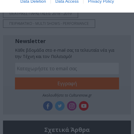
Data Deletion
Data Access
Privacy Policy
EL CONVENTO DEL ARTE
ΘΕΑΤΡΙΚΕΣ ΠΑΡΑΣΤΑΣΕΙΣ 2018 - 2019
ΠΕΙΡΑΜΑΤΙΚΟ - MULTI SHOWS - PERFORMANCE
Newsletter
Κάθε βδομάδα στο e-mail σας τα τελευταία νέα για
την Τέχνη και τον Πολιτισμό!
Ακολουθήστε το Culturenow.gr
Σχετικά Άρθρα