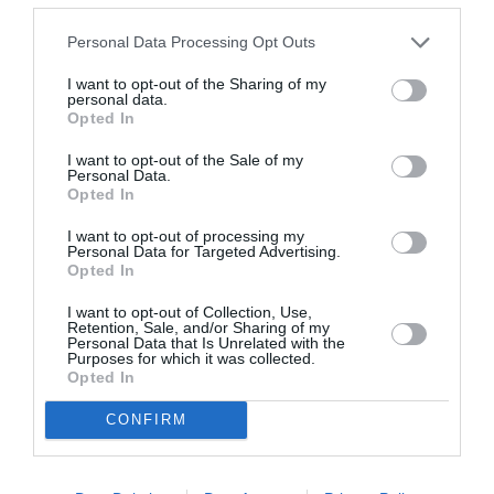
26 ευρώ με δείπνο (Στην τιμή του μενού δεν
συμπεριλαμβάνεται η κατανάλωση ποτού)
Personal Data Processing Opt Outs
Προπώληση:
I want to opt-out of the Sharing of my
personal data.
viva.gr
Opted In
Πληροφορίες / Κρατήσεις:
I want to opt-out of the Sale of my
Personal Data.
Τηλ.: 6943 770690 , 2105200602 |
www.elconvento.gr
Opted In
I want to opt-out of processing my
Ακολουθήστε το Culturenow.gr στο
Google News
και
Personal Data for Targeted Advertising.
Opted In
μάθετε πρώτοι όλες τις ειδήσεις
I want to opt-out of Collection, Use,
Δείτε όλα τα
τελευταία νέα
για την Τέχνη και τον
Retention, Sale, and/or Sharing of my
Personal Data that Is Unrelated with the
Πολιτισμό στο
Culturenow.gr
Purposes for which it was collected.
Opted In
Νέοι Διαγωνισμοί
❯
CONFIRM
Tags